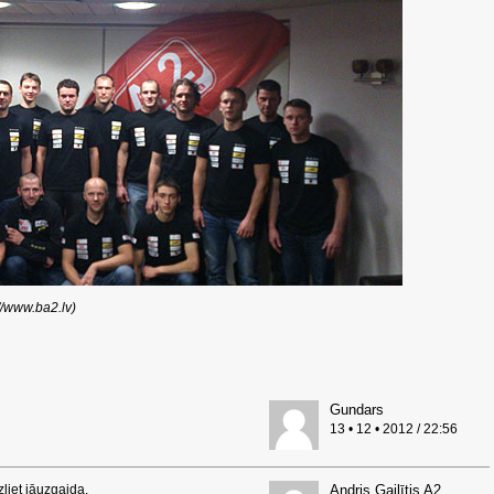
://www.ba2.lv)
Gundars
13 • 12 • 2012 / 22:56
iet jāuzgaida.
Andris Gailītis A2