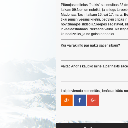
Plānojas nelielas |"nakts" sacensības 23.d
laikam 09.febr. un noteikti, ja sniegs turees
Madonaa. Tas ir laikam 16. vai 17.marts. Bet
tikai puush veejins krietni, bet 3km cilpas
novizinaajos slidsolii.Sleepes sagatavot, si
ir veeleeshanaas. Nekaada vaina. Rit iesp
ka neaizvilks, ja no gaisa nenaaks.
Kur vairāk info par nakts sacensībām?
Vaitad Andris kaut ko minēja par nakts sac
Lai pievienotu komentāru, ienāc ar kādu no 