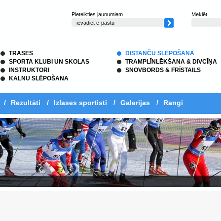
Pieteikties jaunumiem
Meklēt
TRASES
DISTANČU SLĒPOŠANA
SPORTA KLUBI UN SKOLAS
TRAMPLĪNLĒKŠANA & DIVCĪŅA
INSTRUKTORI
SNOVBORDS & FRĪSTAILS
KALNU SLĒPOŠANA
/
Rezultāti
/
Izlases sportisti
/
Galerijas
/
Rangi