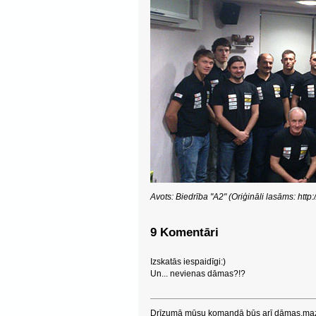
Avots: Biedrība "A2" (Oriģināli lasāms: http
9 Komentāri
Izskatās iespaidīgi:)
Un... nevienas dāmas?!?
Drīzumā mūsu komandā būs arī dāmas,mazl