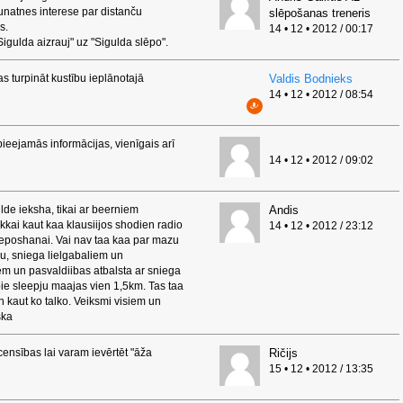
aunatnes interese par distanču
slēpošanas treneris
s.
14 • 12 • 2012 / 00:17
Sigulda aizrauj" uz "Sigulda slēpo".
as turpināt kustību ieplānotajā
Valdis Bodnieks
14 • 12 • 2012 / 08:54
pieejamās informācijas, vienīgais arī
14 • 12 • 2012 / 09:02
ilde ieksha, tikai ar beerniem
Andis
ai kaut kaa klausiijos shodien radio
14 • 12 • 2012 / 23:12
eeposhanai. Vai nav taa kaa par mazu
gu, sniega lielgabaliem un
em un pasvaldiibas atbalsta ar sniega
pie sleepju maajas vien 1,5km. Tas taa
 un kaut ko talko. Veiksmi visiem un
ska
censības lai varam ievērtēt "āža
Ričijs
15 • 12 • 2012 / 13:35