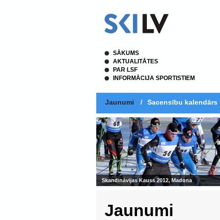
SĀKUMS
AKTUALITĀTES
PAR LSF
INFORMĀCIJA SPORTISTIEM
Jaunumi
/
Sacensību kalendārs
Skandināvijas Kauss 2012, Madona
Jaunumi