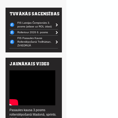
FIS Latvijas Čempionāts 3.
posms (atlase uz ROL izlasi)
Rollertour 2026 6. posms
FIS Pasaules Kauss
Rollerslēpošanā Trollhättan,
ZVIEDRIJĀ
Pasaules kausa 3.posms
rollerslēpošanā Madonā, sprints.