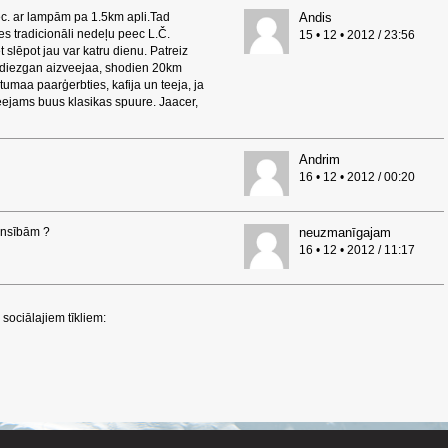
ec. ar lampām pa 1.5km apli.Tad
Andis
ies tradicionāli nedeļu peec L.Č.
15 • 12 • 2012 / 23:56
 slēpot jau var katru dienu. Patreiz
 ir diezgan aizveejaa, shodien 20km
ltumaa paarģerbties, kafija un teeja, ja
eejams buus klasikas spuure. Jaacer,
Andrim
16 • 12 • 2012 / 00:20
ensībām ?
neuzmanīgajam
16 • 12 • 2012 / 11:17
sociālajiem tīkliem: