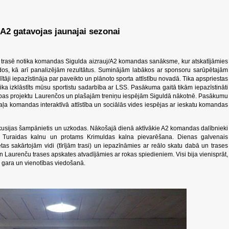
 gatavojas jaunajai sezonai
 trasē notika komandas Sigulda aizrauj/A2 komandas sanāksme, kur atskatījāmies
os, kā arī panalizējām rezultātus. Suminājām labākos ar sponsoru sarūpētajām
āji iepazīstināja par paveikto un plānoto sporta attīstību novadā. Tika apspriestas
ika izklāstīts mūsu sportistu sadarbība ar LSS. Pasākuma gaitā tikām iepazīstināti
ldības projektu Laurenčos un plašajām treniņu iespējām Siguldā nākotnē. Pasākumu
aļa komandas interaktīvā attīstība un sociālās vides iespējas ar ieskatu komandas
skusijas šampānietis un uzkodas. Nākošajā dienā aktīvākie A2 komandas dalībnieki
a Turaidas kalnu un protams Krimuldas kalna pievarēšana. Dienas galvenais
as sakārtojām vidi (tīrījām trasi) un iepazīnāmies ar reālo skatu dabā un trases
 Laurenču trases apskates atvadījāmies ar rokas spiedieniem. Visi bija vienisprāt,
s gara un vienotības viedošanā.