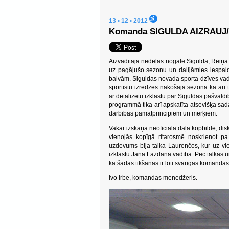
13 • 12 • 2012
Komanda SIGULDA AIZRAUJ/A2
Aizvadītajā nedēļas nogalē Siguldā, Reiņa
uz pagājušo sezonu un dalījāmies iespaid
balvām. Siguldas novada sporta dzīves vadīt
sportistu izredzes nākošajā sezonā kā arī t
ar detalizētu izklāstu par Siguldas pašva
programmā tika arī apskatīta atsevišķa sad
darbības pamatprincipiem un mērķiem.
Vakar izskaņā neoficiālā daļa kopbilde, di
vienojās kopīgā rītarosmē noskrienot p
uzdevums bija talka Laurenčos, kur uz viet
izklāstu Jāņa Lazdāna vadībā. Pēc talkas un
ka šādas tikšanās ir ļoti svarīgas komanda
Ivo Irbe, komandas menedžeris.