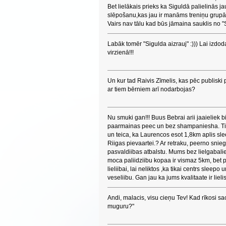
Bet lielākais prieks ka Siguldā palielinās j
slēpošanu,kas jau ir manāms treniņu grupā
Vairs nav tālu kad būs jāmaina sauklis no "
Labāk tomēr "Sigulda aizrauj" :))) Lai izdod
virzienā!!!
Un kur tad Raivis Zīmelis, kas pēc publiski 
ar tiem bērniem arī nodarbojas?
Nu smuki gan!!! Buus Bebrai arii jaaieliek b
paarmainas peec un bez shampaniesha. Tikk
un teica, ka Laurencos esot 1,8km aplis sl
Riigas pievaartei.? Ar retraku, peerno snie
pasvaldiibas atbalstu. Mums bez lielgabali
moca paliidziibu kopaa ir vismaz 5km, bet 
lieliibai, lai neliktos ,ka tikai centrs sleepo
veseliibu. Gan jau ka jums kvalitaate ir lieli
Andi, malacis, visu cieņu Tev! Kad rīkosi sa
muguru?"