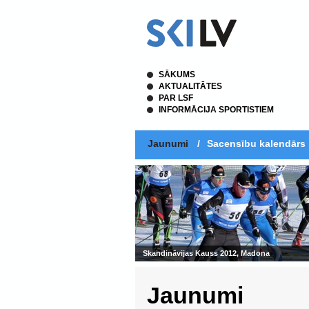
SĀKUMS
AKTUALITĀTES
PAR LSF
INFORMĀCIJA SPORTISTIEM
Jaunumi
/
Sacensību kalendārs
Skandināvijas Kauss 2012, Madona
Jaunumi