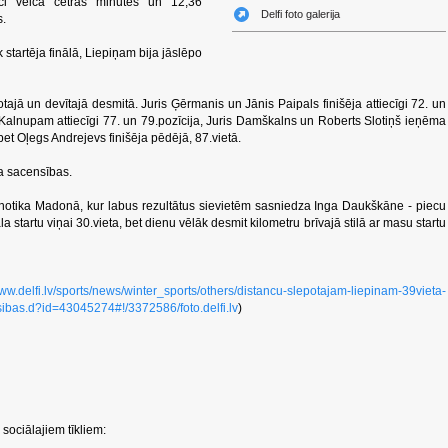
anci veica četrās minūtes un 12,36
Delfi foto galerija
s.
 startēja finālā, Liepiņam bija jāslēpo
stotajā un devītajā desmitā. Juris Ģērmanis un Jānis Paipals finišēja attiecīgi 72. un
lnupam attiecīgi 77. un 79.pozīcija, Juris Damškalns un Roberts Slotiņš ieņēma
bet Oļegs Andrejevs finišēja pēdējā, 87.vietā.
ta sacensības.
otika Madonā, kur labus rezultātus sievietēm sasniedza Inga Daukškāne - piecu
āla startu viņai 30.vieta, bet dienu vēlāk desmit kilometru brīvajā stilā ar masu startu
www.delfi.lv/sports/news/winter_sports/others/distancu-slepotajam-liepinam-39vieta-
ibas.d?id=43045274#!/3372586/foto.delfi.lv
)
sociālajiem tīkliem: