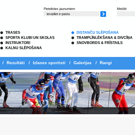
Pieteikties jaunumiem
Meklēt
TRASES
DISTANČU SLĒPOŠANA
SPORTA KLUBI UN SKOLAS
TRAMPLĪNLĒKŠANA & DIVCĪŅA
INSTRUKTORI
SNOVBORDS & FRĪSTAILS
KALNU SLĒPOŠANA
/
Rezultāti
/
Izlases sportisti
/
Galerijas
/
Rangi