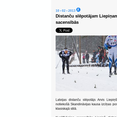
10 • 02 • 2013
Distanču slēpotājam Liepiņam
sacensībās
Latvijas distanču slēpotājs Arvis Liepiņš
notiekošā Skandināvijas kausa izcīņas po
klasiskajā stilā.