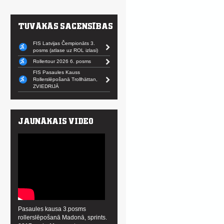
FIS Latvijas Čempionāts 3.
posms (atlase uz ROL izlasi)
Rollertour 2026 6. posms
FIS Pasaules Kauss
Rollerslēpošanā Trollhättan,
ZVIEDRIJĀ
Pasaules kausa 3.posms
rollerslēpošanā Madonā, sprints.