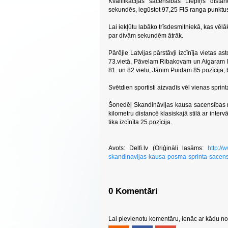
Kvalifikācijas sacensībās Liepiņš dist
sekundēs, iegūstot 97,25 FIS ranga punktu
Lai iekļūtu labāko trīsdesmitniekā, kas vēlāk
par divām sekundēm ātrāk.
Pārējie Latvijas pārstāvji izcīnīja vietas a
73.vietā, Pāvelam Ribakovam un Aigaram Ka
81. un 82.vietu, Jānim Puidam 85.pozīcija, 
Svētdien sportisti aizvadīs vēl vienas sprin
Šonedēļ Skandināvijas kausa sacensības n
kilometru distancē klasiskajā stilā ar interv
tika izcīnīta 25.pozīcija.
Avots: Delfi.lv (Oriģināli lasāms:
http://
skandinavijas-kausa-posma-sprinta-sacens
0 Komentāri
Lai pievienotu komentāru, ienāc ar kādu no 