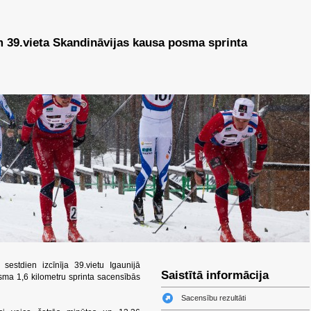
 39.vieta Skandināvijas kausa posma sprinta
 sestdien izcīnīja 39.vietu Igaunijā
Saistītā informācija
sma 1,6 kilometru sprinta sacensībās
Sacensību rezultāti