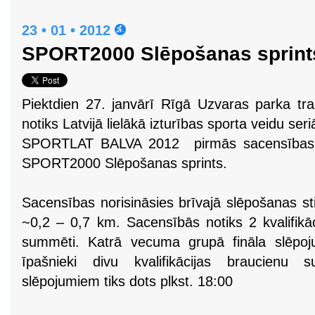
23 • 01 • 2012
SPORT2000 Slēpošanas sprints
Piektdien 27. janvārī Rīgā Uzvaras parka tr
notiks Latvijā lielākā izturības sporta veidu seri
SPORTLAT BALVA 2012 pirmās sacensības
SPORT2000 Slēpošanas sprints.
Sacensības norisināsies brīvajā slēpošanas st
~0,2 – 0,7 km. Sacensībās notiks 2 kvalifikāci
summēti. Katrā vecuma grupā fināla slēpoj
īpašnieki divu kvalifikācijas braucienu s
slēpojumiem tiks dots plkst. 18:00