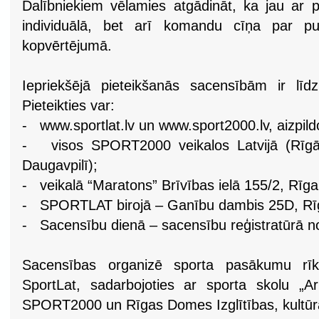
Dalībniekiem vēlamies atgādināt, ka jau ar 
individuālā, bet arī komandu cīņa par p
kopvērtējumā.
Iepriekšējā pieteikšanās sacensībām ir līd
Pieteikties var:
- www.sportlat.lv un www.sport2000.lv, aizpild
- visos SPORT2000 veikalos Latvijā (Rīgā, 
Daugavpilī);
- veikalā “Maratons” Brīvības ielā 155/2, Rīga
- SPORTLAT birojā – Ganību dambis 25D, Rīg
- Sacensību dienā – sacensību reģistratūrā no
Sacensības organizē sporta pasākumu rīk
SportLat, sadarbojoties ar sporta skolu „Ar
SPORT2000 un Rīgas Domes Izglītības, kultūr