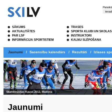
Pieteik
SĀKUMS
TRASES
AKTUALITĀTES
SPORTA KLUBI UN SKOLAS
PAR LSF
INSTRUKTORI
INFORMĀCIJA SPORTISTIEM
KALNU SLĒPOŠANA
Jaunumi
/
Sacensību kalendārs
/
Rezultāti
/
Izlases spo
Skandināvijas Kauss 2012, Madona
Jaunumi