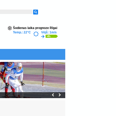
Šodienas laika prognoze Rīgai
Temp.: 22°C
Vējš: 1m/s