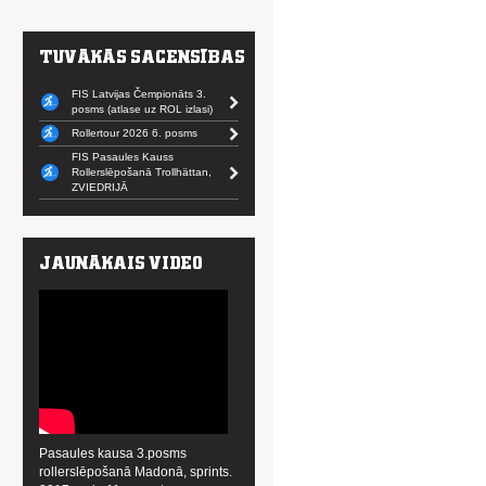
FIS Latvijas Čempionāts 3.
posms (atlase uz ROL izlasi)
Rollertour 2026 6. posms
FIS Pasaules Kauss
Rollerslēpošanā Trollhättan,
ZVIEDRIJĀ
Pasaules kausa 3.posms
rollerslēpošanā Madonā, sprints.