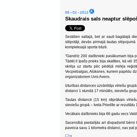
06 • 02 • 2012
Skaudrais sals neaptur slēpo
Sestdien saltajā, bet ar sauli bagātajā di
slēpotāji, devās pirmajā tautas slēpojumā
kompleksajā sporta bāzē.
"Gandrīz 200 dalībnieki pasākumam bija pi
Tādēļ it īpašs prieks bija skatīties, kā vēl
skrēja uz startu pēc pēdējā mirkļa reģistr
Vecpiebalgas, Alūksnes, kuriem papildu dzi
organizatoriem Uvis Avens.
Izturības distances uzvārētājs vīriešu grupā
distanci 1 stundā 17 minūtēs, sieviešu grup
Tautas distancē (15 km) stiprākais vīrie
sieviešu grupā – Iveta Priedīte ar rezultātu
Vecākais dalībnieks bija 66 gadu vecs Valdi
Sacensībā piedalījās arī divpadsmit bērni
paveica savu 1 kilometra distanci, nav pat 