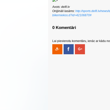
Avots: delfi.lv
Oriģināli lasāms:
http://sports.delfi.lv/new
bikerniekos.d?id=42106870#
0 Komentāri
Lai pievienotu komentāru, ienāc ar kādu no 