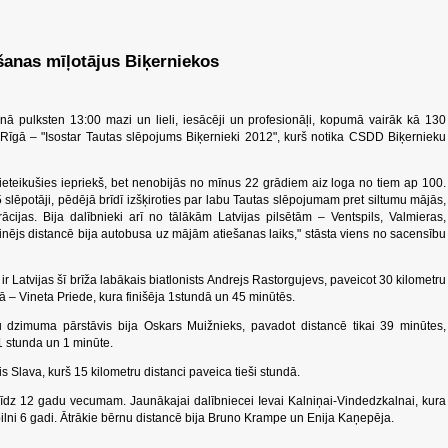
šanas mīļotājus Biķerniekos
enā pulksten 13:00 mazi un lieli, iesācēji un profesionāļi, kopumā vairāk kā 130
 Rīgā – "Isostar Tautas slēpojums Biķernieki 2012", kurš notika CSDD Biķernieku
eteikušies iepriekš, bet nenobijās no mīnus 22 grādiem aiz loga no tiem ap 100.
 35 slēpotāji, pēdējā brīdī izšķiroties par labu Tautas slēpojumam pret siltumu mājās,
ācijas. Bija dalībnieki arī no tālākām Latvijas pilsētām – Ventspils, Valmieras,
nējs distancē bija autobusa uz mājām atiešanas laiks," stāsta viens no sacensību
 ir Latvijas šī brīža labākais biatlonists Andrejs Rastorgujevs, paveicot 30 kilometru
ā – Vineta Priede, kura finišēja 1stundā un 45 minūtēs.
šu dzimuma pārstāvis bija Oskars Muižnieks, pavadot distancē tikai 39 minūtes,
 1 stunda un 1 minūte.
s Slava, kurš 15 kilometru distanci paveica tieši stundā.
 līdz 12 gadu vecumam. Jaunākajai dalībniecei Ievai Kalniņai-Vindedzkalnai, kura
pilni 6 gadi. Ātrākie bērnu distancē bija Bruno Krampe un Enija Kaņepēja.