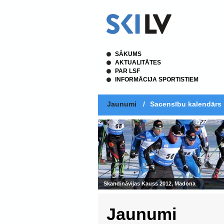
SĀKUMS
AKTUALITĀTES
PAR LSF
INFORMĀCIJA SPORTISTIEM
Jaunumi
/
Sacensību kalendārs
Skandināvijas Kauss 2012, Madona
Jaunumi