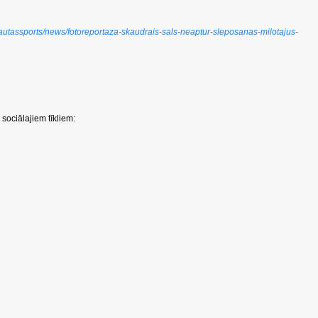
s/tautassports/news/fotoreportaza-skaudrais-sals-neaptur-sleposanas-milotajus-
sociālajiem tīkliem: