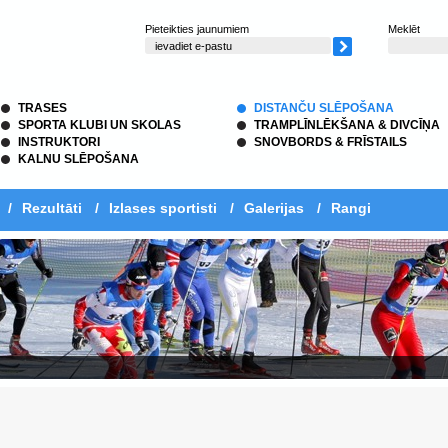
Pieteikties jaunumiem
Meklēt
TRASES
DISTANČU SLĒPOŠANA
SPORTA KLUBI UN SKOLAS
TRAMPLĪNLĒKŠANA & DIVCĪŅA
INSTRUKTORI
SNOVBORDS & FRĪSTAILS
KALNU SLĒPOŠANA
/
Rezultāti
/
Izlases sportisti
/
Galerijas
/
Rangi