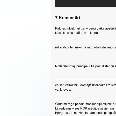
7 Komentāri
Paldies infoski arī par video:) Laika apstākļi
klasiskā stila mačos pret kalnu.
rollerslēpotāji neko nevar padarīt distanču s
Rollerslēpotāji principā ir tie paši distaņču 
es šeit vairāk biju domājis izteiktākos rolle
vai krievus.
Šāda mēroga pasākumos mediju etiķete pras
kā redzams visos NOR mēdijos nevienam ne
Bjergena. Arī mazām tautām mēdz pielipt š