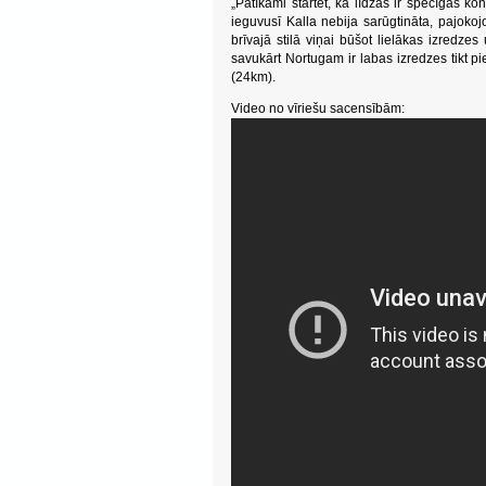
„Patīkami startēt, ka līdzās ir spēcīgas kon
ieguvusī Kalla nebija sarūgtināta, pajokoj
brīvajā stilā viņai būšot lielākas izredze
savukārt Nortugam ir labas izredzes tikt pie
(24km).
Video no vīriešu sacensībām: