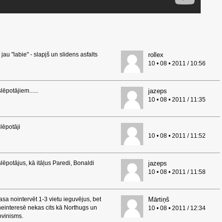
 jau "labie" - slapjš un slidens asfalts
rollex
10 • 08 • 2011 / 10:56
lēpotājiem......
jazeps
10 • 08 • 2011 / 11:35
slēpotāji
10 • 08 • 2011 / 11:52
rslēpotājus, kā itāļus Paredi, Bonaldi
jazeps
10 • 08 • 2011 / 11:58
a nointervēt 1-3 vietu ieguvējus, bet
Mārtiņš
interesē nekas cits kā Northugs un
10 • 08 • 2011 / 12:34
ovinisms.