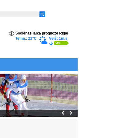
Šodienas laika prognoze Rīgai
Temp.: 22°C
Vējš: 1m/s