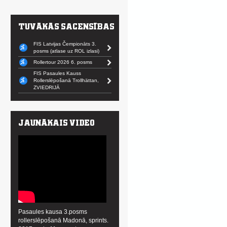
FIS Latvijas Čempionāts 3.
posms (atlase uz ROL izlasi)
Rollertour 2026 6. posms
FIS Pasaules Kauss
Rollerslēpošanā Trollhättan,
ZVIEDRIJĀ
Pasaules kausa 3.posms
rollerslēpošanā Madonā, sprints.