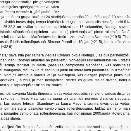
ortugu nepieskaitīja pie galvenajiem
esot bijušas spēcīgajiem krievu, vācu
ar Peteru vienmēr ir „jārēķinās”. Līdz
ja un līderu grupa, kurā no 24 startējušiem atradās 20, turējās kopā 10 sekunžu
ti stāvākā trases daļa, tempu kāpināja Nortugs, un neviens cits nespēja turēt līdzi
icot 25:32,2 un tuvāko konkurentu apsteidzot par 15 sekundēm, Nortugs saviem
tanču slēpošanā (septiņiem - aut. piez.) pievienoja arī pirmo rollerslēpošanā,
tu izcīnīja krievs Ivans Marčenkovs, bet trešo – zviedrs Anders Svanebo (+19.5). Tikai
ošais līderis rollerslēpošanā Simone Paredi no Itālijas (+21.5), bet septīto vietu
 (+32.9).
nāts,” savā stilā pēc samērā vieglās uzvaras jokoja Nortugs. „Tas bija pārsteidzoši.
gan viegli izdevās atrauties no pārējiem,” Norvēģijas raidsabiedrībai NRK stāsta
iņš izcīnīja februārī un martā (pasaules čempionātā slēpošanā, kas norisinājās
t svarīgākas, taču tik un tā esot bijis jautri un interesanti piedalīties un izmēģināt
m. Nortugs atzinīgus vārdus veltīja skatītājiem, kas diezgan paprāvā pulkā bija
pstākļos. „Es zinu, ja man nevajadzētu startēt, es gulētu mājās dīvānā, tādēļ ir
trasi bija sapulcējušies tik daudz skatītāju.”
rliecinoši uzvarēja Marita Bjergena, otrās vietas ieguvēju, vēl vienu vadošo distanču
8 sekundēm. Trešo vietu izcīnīja jaunā un talantīgā norvēģu distanču slēpotāja,
 kas šogad februārī Skandināvijas kausā Madonā izcīnīja divas otrās vietas.
ja pirmais starts pasaules čempionātos rollerslēpošanā, turklāt arī ne pirmais
majā pasaules čempionātā rollerslēpošanā, kas norisinājās 2000.gadā Roterdamā,
ja pazīstama.
 veltījusi šim čempionātam, taču zelta medaļa nenoliedzami dod gandarījumu.