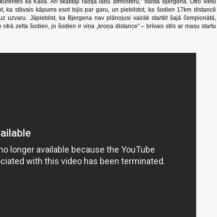
kurentes kā Kalla. Arī skatītāji radīja labu atmosfēru,” stāsta Bjergena. Otro vietu
ot, ka stāvais kāpums esot bijis par garu, un piebilstot, ka šodien 17km distancē
s uz uzvaru. Jāpiebilst, ka Bjergena nav plānojusi vairāk startēt šajā čempionātā,
 otrā zelta šodien, jo šodien ir viņa „kroņa distance” – brīvais stils ar masu startu