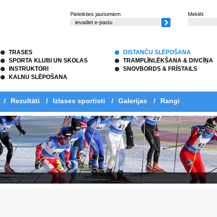
Pieteikties jaunumiem
Meklēt
TRASES
DISTANČU SLĒPOŠANA
SPORTA KLUBI UN SKOLAS
TRAMPLĪNLĒKŠANA & DIVCĪŅA
INSTRUKTORI
SNOVBORDS & FRĪSTAILS
KALNU SLĒPOŠANA
/
Rezultāti
/
Izlases sportisti
/
Galerijas
/
Rangi