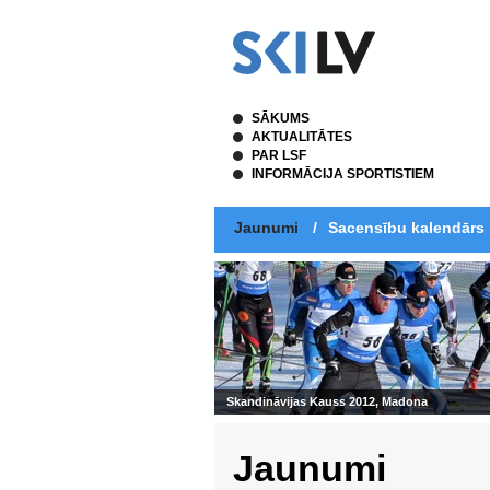
SĀKUMS
AKTUALITĀTES
PAR LSF
INFORMĀCIJA SPORTISTIEM
Jaunumi
/
Sacensību kalendārs
Jaunumi