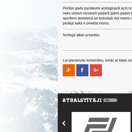
Pēdējo gadu panākumi aizmiglojuši acis n
neko viņiem nevaram padarīt (pāris gadus 
sportiem skeletonā un bobslejā viņi mums 
pēdējā laikā ir priekšā mums.
Nortugs atkal uzvarējis.
Lai pievienotu komentāru, ienāc ar kādu no 