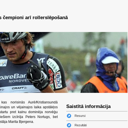
 čempioni arī rollerslēpošanā
kas norisinās Aurē/Kristiansundā
Saistītā informācija
ainajos un vējainajos laika apstākļos
startu pret kalnu dominēja norvēģu
Resursi
riešiem izcīnīja Peters Nortugs, bet
tāja Marita Bjergena.
Rezultāti