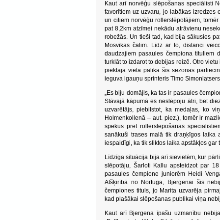
Kaut arī norvēģu slēpošanas speciālisti N
favorītiem uz uzvaru, jo labākas izredzes 
un citiem norvēģu rollerslēpotājiem, tomēr 
pat 8,2km atzīmei nekādu atrāvienu neseko
robežās. Un tieši tad, kad bija sākusies pa
Mosvikas čalim. Līdz ar to, distanci ve
daudzajiem pasaules čempiona tituliem dis
turklāt to izdarot to debijas reizē. Otro vie
piektajā vietā palika šīs sezonas pārliecin
ieguva igauņu sprinteris Timo Simonlatsers
„Es biju domājis, ka tas ir pasaules čempio
Stāvajā kāpumā es neslēpoju ātri, bet diez
uzvarētājs, piebilstot, ka medaļas, ko v
Holmenkollenā – aut. piez.), tomēr ir mazlie
spēkus pret rollerslēpošanas speciālistie
sanākuši trases malā tik draņķīgos laika a
iespaidīgi, ka tik sliktos laika apstākļos gar 
Līdzīga situācija bija arī sievietēm, kur pā
slēpotāju, Šarloti Kallu apsteidzot par 1
pasaules čempione juniorēm Heidi Venga,
Atšķirībā no Nortuga, Bjergenai šis nebi
čempiones tituls, jo Marita uzvarēja pir
kad plašākai slēpošanas publikai viņa nebi
Kaut arī Bjergena īpašu uzmanību nebija