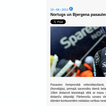
10 • 08 • 2011
Nortugs un Bjergena pasaules
Pasaules čempionātā rollerslēpošanā, 
(Norvēģija), pirmajā sacensību dienā liet
10km distancē klasiskajā stilā ar masu 
distanču slēpotāji. Pārlienošu uzvaru vī
dāmām konkurentēm nekādas cerības neats