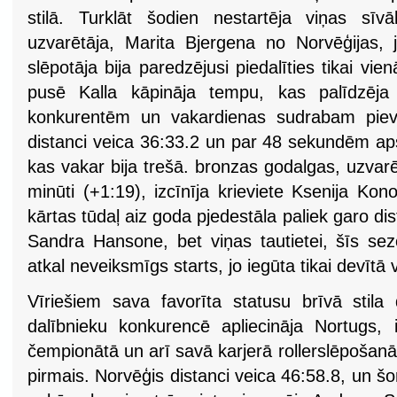
stilā. Turklāt šodien nestartēja viņas sīv
uzvarētāja, Marita Bjergena no Norvēģijas,
slēpotāja bija paredzējusi piedalīties tikai vie
pusē Kalla kāpināja tempu, kas palīdzēja 
konkurentēm un vakardienas sudrabam pievi
distanci veica 36:33.2 un par 48 sekundēm aps
kas vakar bija trešā. bronzas godalgas, uzvarē
minūti (+1:19), izcīnīja krieviete Ksenija Ko
kārtas tūdaļ aiz goda pjedestāla paliek garo dis
Sandra Hansone, bet viņas tautietei, šīs sez
atkal neveiksmīgs starts, jo iegūta tikai devītā 
Vīriešiem sava favorīta statusu brīvā stil
dalībnieku konkurencē apliecināja Nortugs, 
čempionātā un arī savā karjerā rollerslēpošanā
pirmais. Norvēģis distanci veica 46:58.8, un š