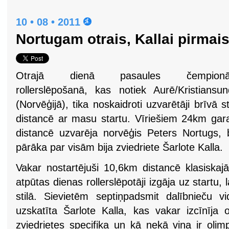
10 • 08 • 2011
Nortugam otrais, Kallai pirmais
Otrajā dienā pasaules čempionā
rollerslēpošanā, kas notiek Aurē/Kristiansu
(Norvēģijā), tika noskaidroti uzvarētāji brīvā st
distancē ar masu startu. Vīriešiem 24km gar
distancē uzvarēja norvēģis Peters Nortugs,
pārāka par visām bija zviedriete Šarlote Kalla.
Vakar nostartējuši 10,6km distancē klasiskajā
atpūtas dienas rollerslēpotāji izgāja uz startu,
stilā. Sievietēm septiņpadsmit dalībnieču vi
uzskatīta Šarlote Kalla, kas vakar izcīnīja otr
zviedrietes specifika un kā nekā viņa ir oli