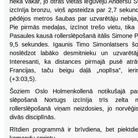
nekā vakar, jo otrās vietas ieguvēju Andersu S
izcīnīja bronzu, viņš apsteidza par 2,7 sekun
pēdējos metros šaubas par uzvarētāju nebija, 
Pie pirmās medaļas, izcīnot trešo vietu, tika
Pasaules kausā rollerslēpošanā itālis Simone 
9,5 sekundes. Igaunis Timo Simonlatsers šo
noslēdzot labāko desmitnieku un uzvarēt
Interesanti, ka distances pirmajā pusē atr
Francijas, taču beigu daļā „noplīsa”, ieri
(+3:03,5).
Šoziem Oslo Holmenkollenā notikušajā pa
slēpošanā Nortugs izcīnīja trīs zelta 
rollerslēpošanā viņam neizdosies, jo norvēģis b
divās disciplīnās.
Rītdien programmā ir brīvdiena, bet piektdi