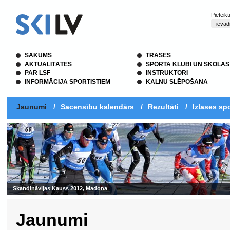
Pieteik
SĀKUMS
TRASES
AKTUALITĀTES
SPORTA KLUBI UN SKOLAS
PAR LSF
INSTRUKTORI
INFORMĀCIJA SPORTISTIEM
KALNU SLĒPOŠANA
Jaunumi
/
Sacensību kalendārs
/
Rezultāti
/
Izlases spo
Skandināvijas Kauss 2012, Madona
Jaunumi