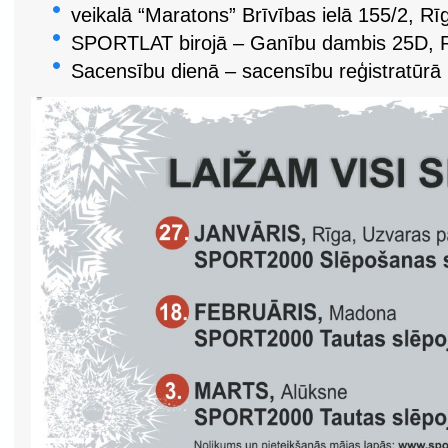
veikalā “Maratons” Brīvības ielā 155/2, Rī
SPORTLAT birojā – Ganību dambis 25D, Rī
Sacensību dienā – sacensību reģistratūrā 