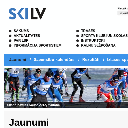
Pieteik
SĀKUMS
TRASES
AKTUALITĀTES
SPORTA KLUBI UN SKOLAS
PAR LSF
INSTRUKTORI
INFORMĀCIJA SPORTISTIEM
KALNU SLĒPOŠANA
Jaunumi
/
Sacensību kalendārs
/
Rezultāti
/
Izlases spo
Jaunumi