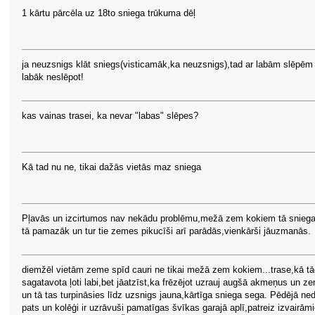
1 kārtu pārcēla uz 18to sniega trūkuma dēļ
ja neuzsnigs klāt sniegs(visticamāk,ka neuzsnigs),tad ar labām slēpēm
labāk neslēpot!
kas vainas trasei, ka nevar "labas" slēpes?
Kā tad nu ne, tikai dažās vietās maz sniega
Pļavās un izcirtumos nav nekādu problēmu,mežā zem kokiem tā sniega 
tā pamazāk un tur tie zemes pikucīši arī parādās,vienkārši jāuzmanās.
diemžēl vietām zeme spīd cauri ne tikai mežā zem kokiem...trase,kā t
sagatavota ļoti labi,bet jāatzīst,ka frēzējot uzrauj augšā akmeņus un ze
un tā tas turpināsies līdz uzsnigs jauna,kārtīga sniega sega. Pēdējā ne
pats un kolēģi ir uzrāvuši pamatīgas švīkas garajā aplī,patreiz izvairām