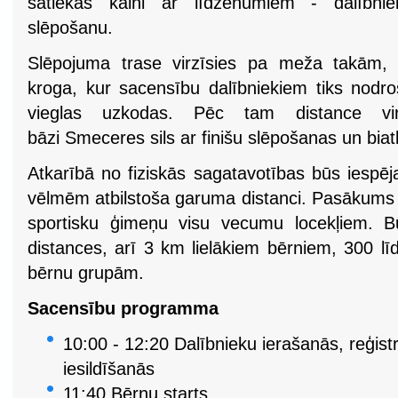
satiekas kalni ar līdzenumiem - dalībnie
slēpošanu.
Slēpojuma trase virzīsies pa meža takām,
kroga, kur sacensību dalībniekiem tiks nodro
vieglas uzkodas. Pēc tam distance vir
bāzi Smeceres sils ar finišu slēpošanas un biat
Atkarībā no fiziskās sagatavotības būs iespē
vēlmēm atbilstoša garuma distanci. Pasākums pl
sportisku ģimeņu visu vecumu locekļiem.
distances, arī 3 km lielākiem bērniem, 300 l
bērnu grupām.
Sacensību programma
10:00 - 12:20 Dalībnieku ierašanās, reģist
iesildīšanās
11:40 Bērnu starts