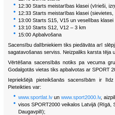
12:30 Starts meistarības klasei (vīrieši, 
12:33 Starts meistarības klasei (sieviete
13:00 Starts S15, V15 un veselības klasei
13:10 Starts S12, V12 – 3 km
15:00 Apbalvošana
Sacensību dalībniekiem tiks piedāvāta arī slēp
sagatavošanas serviss. Neizpaliks karsta tēja 
Vērtēšana sacensībās notiks pa vecuma gru
Godalgotās vietas tiks apbalvotas ar SPORT 
Iepriekšējā pieteikšanās sacensībām ir līdz
Pieteikties var:
www.sportlat.lv
un
www.sport2000.lv
, aizp
visos SPORT2000 veikalos Latvijā (Rīgā, S
Daugavpilī);