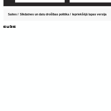
Saites
/
Sīkdatnes un datu drošības politika
/
Iepriekšējā lapas versija