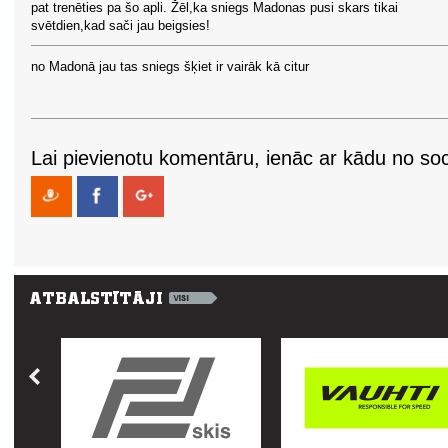
pat trenēties pa šo apli. Žēl,ka sniegs Madonas pusi skars tikai
svētdien,kad sači jau beigsies!
no Madonā jau tas sniegs šķiet ir vairāk kā citur
Lai pievienotu komentāru, ienāc ar kādu no soci