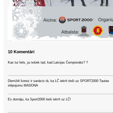
10 Komentāri
Kas tur liels, ja notiek tad, kad Latvijas Čempionāts? ?
Diemžēl šoreiz ir sanācis tā, ka LČ iekrīt tieši uz SPORT2000 Tautas
slēpojumu MADONA
Es domāju, ka Sport2000 tieši iekrīt uz LČ!