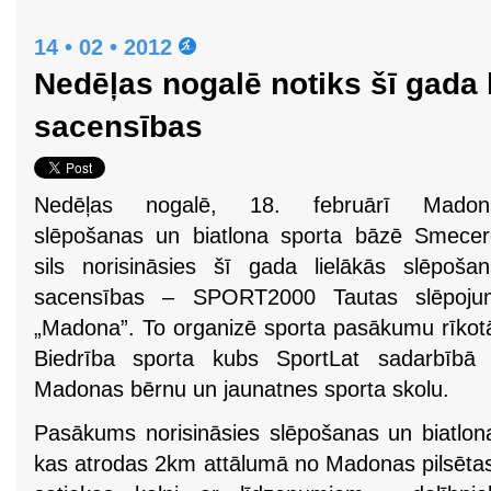
14 • 02 • 2012
Nedēļas nogalē notiks šī gada 
sacensības
Nedēļas nogalē, 18. februārī Madon
slēpošanas un biatlona sporta bāzē Smecer
sils norisināsies šī gada lielākās slēpoša
sacensības – SPORT2000 Tautas slēpoju
„Madona”. To organizē sporta pasākumu rīkot
Biedrība sporta kubs SportLat sadarbībā 
Madonas bērnu un jaunatnes sporta skolu.
Pasākums norisināsies slēpošanas un biatlon
kas atrodas 2km attālumā no Madonas pilsētas.