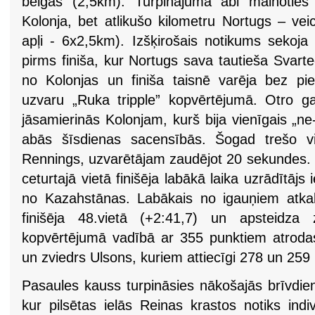
beigās (2,5km). Turpinājumā abi mainotie
Kolonja, bet atlikušo kilometru Nortugs – ve
apļi - 6x2,5km). Izšķirošais notikums seko
pirms finiša, kur Nortugs sava tautieša Svarted
no Kolonjas un finiša taisnē varēja bez piep
uzvaru „Ruka tripple” kopvērtējumā. Otro g
jāsamierinās Kolonjam, kurš bija vienīgais „n
abās šīsdienas sacensībās. Šogad trešo vie
Rennings, uzvarētājam zaudējot 20 sekundes. 
ceturtajā vietā finišēja labākā laika uzrādītājs
no Kazahstānas. Labākais no igauņiem atkal
finišēja 48.vietā (+2:41,7) un apsteidza
kopvērtējumā vadībā ar 355 punktiem atroda
un zviedrs Ulsons, kuriem attiecīgi 278 un 259 
Pasaules kauss turpināsies nākošajās brīvdien
kur pilsētas ielās Reinas krastos notiks ind