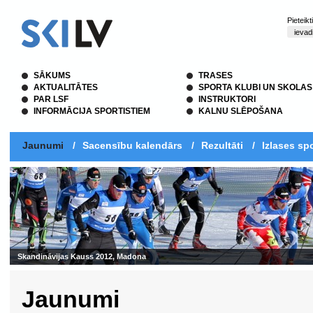
Pieteik
SĀKUMS
TRASES
AKTUALITĀTES
SPORTA KLUBI UN SKOLAS
PAR LSF
INSTRUKTORI
INFORMĀCIJA SPORTISTIEM
KALNU SLĒPOŠANA
Jaunumi
/
Sacensību kalendārs
/
Rezultāti
/
Izlases spo
Skandināvijas Kauss 2012, Madona
Jaunumi