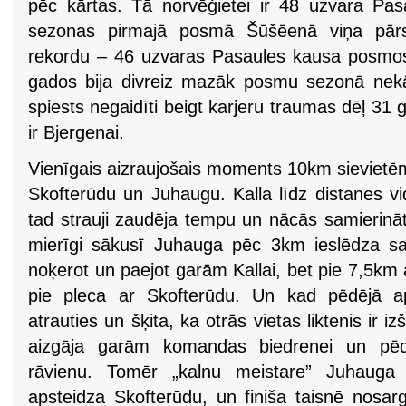
pēc kārtas. Tā norvēģietei ir 48 uzvara Pa
sezonas pirmajā posmā Šūšēenā viņa pārs
rekordu – 46 uzvaras Pasaules kausa posmos.
gados bija divreiz mazāk posmu sezonā nekā
spiests negaidīti beigt karjeru traumas dēļ 31 
ir Bjergenai.
Vienīgais aizraujošais moments 10km sievietēm 
Skofterūdu un Juhaugu. Kalla līdz distanes vi
tad strauji zaudēja tempu un nācās samierināt
mierīgi sākusī Juhauga pēc 3km ieslēdza sa
noķerot un paejot garām Kallai, bet pie 7,5km 
pie pleca ar Skofterūdu. Un kad pēdējā 
atrauties un šķita, ka otrās vietas liktenis ir 
aizgāja garām komandas biedrenei un pēd
rāvienu. Tomēr „kalnu meistare” Juhaug
apsteidza Skofterūdu, un finiša taisnē nosarg