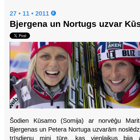
27 • 11 • 2011
Bjergena un Nortugs uzvar K
Šodien Kūsamo (Somija) ar norvēģu Marit
Bjergenas un Petera Nortuga uzvarām noslēd
trīsdienu mini tūre, kas vienlaikus bija 