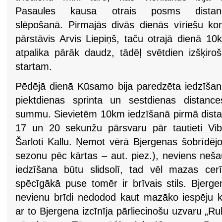
Pasaules kausa otrais posms distan
slēpošanā. Pirmajās divās dienās vīriešu kon
pārstāvis Arvis Liepiņš, taču otrajā dienā 10
atpalika pārāk daudz, tādēļ svētdien izšķiroša
startam.
Pēdējā dienā Kūsamo bija paredzēta iedzīšana
piektdienas sprinta un sestdienas distances
summu. Sievietēm 10km iedzīšanā pirmā dista
17 un 20 sekunžu pārsvaru pār tautieti Vib
Šarloti Kallu. Ņemot vērā Bjergenas šobrīdējo
sezonu pēc kārtas – aut. piez.), neviens neša
iedzīšana būtu slidsolī, tad vēl mazas cerī
spēcīgākā puse tomēr ir brīvais stils. Bjergen
nevienu brīdi nedodod kaut mazāko iespēju k
ar to Bjergena izcīnīja pārliecinošu uzvaru „Ru