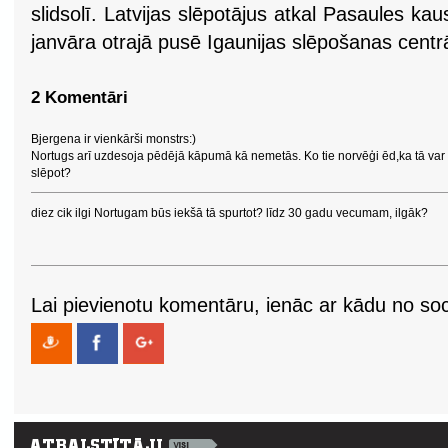
slidsolī. Latvijas slēpotājus atkal Pasaules 
janvāra otrajā pusē Igaunijas slēpošanas cent
2 Komentāri
Bjergena ir vienkārši monstrs:)
Nortugs arī uzdesoja pēdējā kāpumā kā nemetās. Ko tie norvēģi ēd,ka tā var
slēpot?
diez cik ilgi Nortugam būs iekšā tā spurtot? līdz 30 gadu vecumam, ilgāk?
Lai pievienotu komentāru, ienāc ar kādu no soci