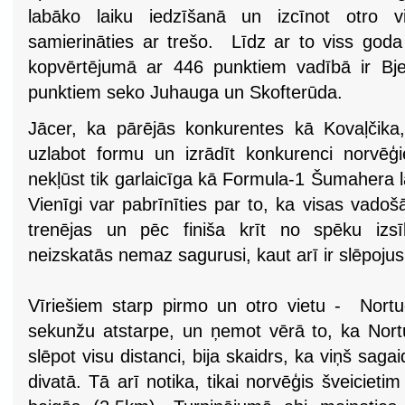
labāko laiku iedzīšanā un izcīnot otro vi
samierināties ar trešo. Līdz ar to viss goda
kopvērtējumā ar 446 punktiem vadībā ir Bj
punktiem seko Juhauga un Skofterūda.
Jācer, ka pārējās konkurentes kā Kovaļčika
uzlabot formu un izrādīt konkurenci norvēģi
nekļūst tik garlaicīga kā Formula-1 Šumahera 
Vienīgi var pabrīnīties par to, ka visas vado
trenējas un pēc finiša krīt no spēku izsī
neizskatās nemaz sagurusi, kaut arī ir slēpojusi
Vīriešiem starp pirmo un otro vietu - Nortug
sekunžu atstarpe, un ņemot vērā to, ka No
slēpot visu distanci, bija skaidrs, ka viņš sag
divatā. Tā arī notika, tikai norvēģis šveicieti