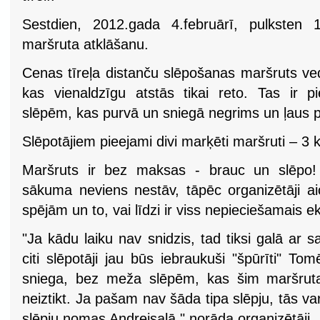
Sestdien, 2012.gada 4.februārī, pulksten 11
maršruta atklāšanu.
Cenas tīreļa distanču slēpošanas maršruts ved
kas vienaldzīgu atstās tikai reto. Tas ir p
slēpēm, kas purvā un sniegā negrims un ļaus pi
Slēpotājiem pieejami divi marķēti maršruti – 3
Maršruts ir bez maksas - brauc un slēpo! 
sākuma neviens nestāv, tāpēc organizētāji ai
spējām un to, vai līdzi ir viss nepieciešamais e
"Ja kādu laiku nav snidzis, tad tiksi galā ar s
citi slēpotāji jau būs iebraukuši "špūrīti" To
sniega, bez meža slēpēm, kas šim maršruta
neiztikt. Ja pašam nav šāda tipa slēpju, tās 
slēpju nomas Andrejsalā," norāda organizētāji.