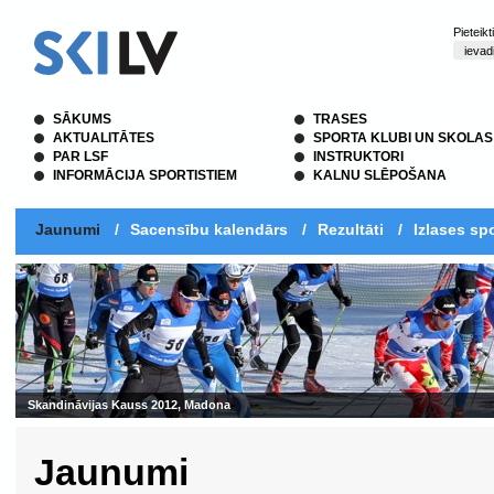
Pieteik
SĀKUMS
TRASES
AKTUALITĀTES
SPORTA KLUBI UN SKOLAS
PAR LSF
INSTRUKTORI
INFORMĀCIJA SPORTISTIEM
KALNU SLĒPOŠANA
Jaunumi
/
Sacensību kalendārs
/
Rezultāti
/
Izlases spo
Skandināvijas Kauss 2012, Madona
Jaunumi