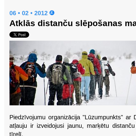
06 • 02 • 2012
Atklās distanču slēpošanas mar
Piedzīvojumu organizācija "Lūzumpunkts" ar 
atļauju ir izveidojusi jaunu, marķētu distan
tīrelī.