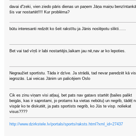
davai d''zeki, vien ziedo pāris dienas un paņem Jāņa maiņu benzīntankā,
šis var nostartēt!!!! Kur problēma?
būtu interesanti redzēt ko šeit rakstītu ja Jānis noslēpotu slikti......
Bet vai tad vīņš ir labi nostartējis,laikam jau nē,nav ar ko lepoties.
Negraužiet sportistu. Tāda ir dzīve. Ja strādā, tad nevar paredzēt kā vi
iegrozās. Lai veicas Jānim un palicējiem Oslo
Cik es zinu viņam visi atļauj, bet pats nav gatavs startēt (bailes palikt
beigās, kas ir saprotami, jo protams ka vietas nebūtu) un negrib, tādēļ 
vispār ko te diskutēt, ja pats sportists negrib, ko Jūs te visp. noliekat
visus????
http://www.dzirkstele.lv/portals/sports/raksts.html?xml_id=27437