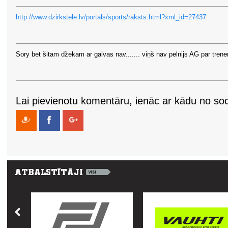
http://www.dzirkstele.lv/portals/sports/raksts.html?xml_id=27437
Sory bet šitam džekam ar galvas nav....... viņš nav pelnijs AG par trener
Lai pievienotu komentāru, ienāc ar kādu no soci