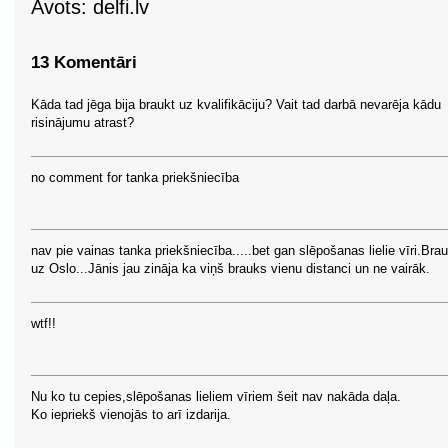
Avots: delfi.lv
13 Komentāri
Kāda tad jēga bija braukt uz kvalifikāciju? Vait tad darbā nevarēja kādu
risinājumu atrast?
no comment for tanka priekšniecība
nav pie vainas tanka priekšniecība.....bet gan slēpošanas lielie vīri.Bra
uz Oslo...Jānis jau zināja ka viņš brauks vienu distanci un ne vairāk.
wtf!!
Nu ko tu cepies,slēpošanas lieliem vīriem šeit nav nakāda daļa.
Ko iepriekš vienojās to arī izdarija.