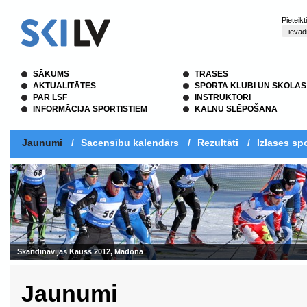
Pieteik
SĀKUMS
TRASES
AKTUALITĀTES
SPORTA KLUBI UN SKOLAS
PAR LSF
INSTRUKTORI
INFORMĀCIJA SPORTISTIEM
KALNU SLĒPOŠANA
Jaunumi
/
Sacensību kalendārs
/
Rezultāti
/
Izlases spo
Skandināvijas Kauss 2012, Madona
Jaunumi