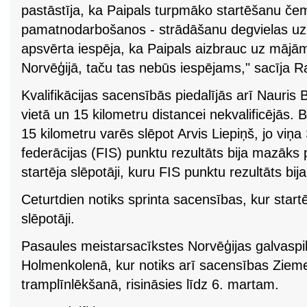
pastāstīja, ka Paipals turpmāko startēšanu če
pamatnodarbošanos - strādāšanu degvielas uzpi
apsvērta iespēja, ka Paipals aizbrauc uz mājā
Norvēģijā, taču tas nebūs iespējams," sacīja R
Kvalifikācijas sacensībās piedalījās arī Nauris 
vietā un 15 kilometru distancei nekvalificējās. B
15 kilometru varēs slēpot Arvis Liepiņš, jo viņ
federācijas (FIS) punktu rezultāts bija mazāks 
startēja slēpotāji, kuru FIS punktu rezultāts bij
Ceturtdien notiks sprinta sacensības, kur startēs
slēpotāji.
Pasaules meistarsacīkstes Norvēģijas galvaspil
Holmenkolenā, kur notiks arī sacensības Zieme
tramplīnlēkšanā, risināsies līdz 6. martam.