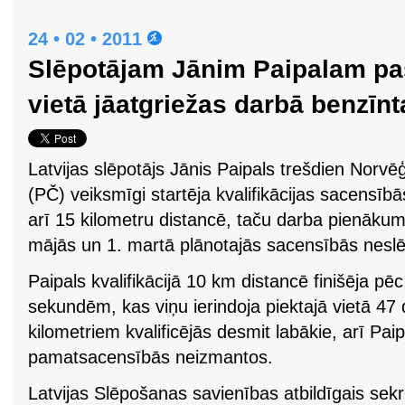
24 • 02 • 2011
Slēpotājam Jānim Paipalam pa
vietā jāatgriežas darbā benzīn
Latvijas slēpotājs Jānis Paipals trešdien Norv
(PČ) veiksmīgi startēja kvalifikācijas sacensībās
arī 15 kilometru distancē, taču darba pienākum
mājās un 1. martā plānotajās sacensībās nesl
Paipals kvalifikācijā 10 km distancē finišēja p
sekundēm, kas viņu ierindoja piektajā vietā 47
kilometriem kvalificējās desmit labākie, arī Paip
pamatsacensībās neizmantos.
Latvijas Slēpošanas savienības atbildīgais sekr