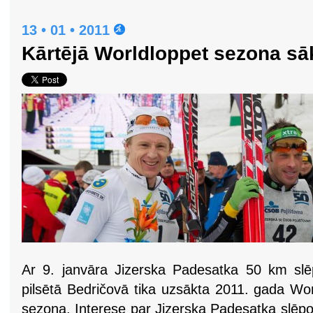
13 • 01 • 2011
Kārtējā Worldloppet sezona sā
Ar 9. janvāra Jizerska Padesatka 50 km slēp
pilsētā Bedričovā tika uzsākta 2011. gada Wo
sezona. Interese par Jizerska Padesatka slēpoj