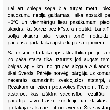
Lai arī sniega sega bija turpat metru bi
daudzumu nebija gaidāmas, laika apstākļi pē
+3ºC un vienmērīgu lietu pasākumam piedeva
skaidrs, ka šoreiz bez klīstera neiztikt. Lai a
solīja skaidru laiku, visiem tomēr nedaud
pagājušā gada laika apstākļu pārsteigumiem.
Sacensību rītā laika apstākļi atbilda prognoz
no paša starta tika uzturēts ļoti augsts tem
beigās ap 8 km, no grupas aizgāja Auklands, 
tikai Sverds. Pārējie norvēģi pārgāja uz koma
necentās samazināt izveidojušos atstarpi,
Rezakam un citiem pietuvoties līderiem. Tā ar
atstarpe, kas izšķīra sacensību rezultātu
parādīja savu fizisko kondīciju un klasikas 
grūtākajā kalnā aizejot no zviedra. Šīs savstar