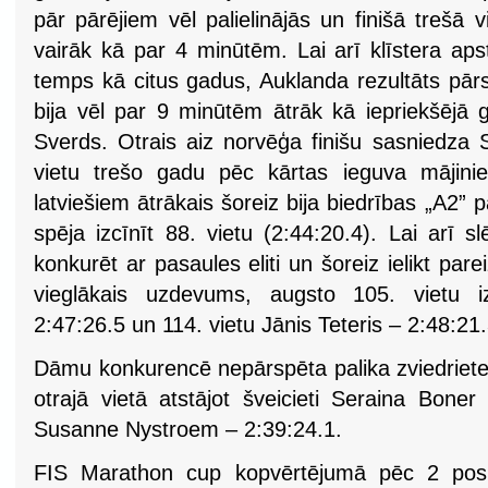
pār pārējiem vēl palielinājās un finišā trešā 
vairāk kā par 4 minūtēm. Lai arī klīstera aps
temps kā citus gadus, Auklanda rezultāts pārs
bija vēl par 9 minūtēm ātrāk kā iepriekšējā 
Sverds. Otrais aiz norvēģa finišu sasniedza 
vietu trešo gadu pēc kārtas ieguva mājini
latviešiem ātrākais šoreiz bija biedrības „A2” 
spēja izcīnīt 88. vietu (2:44:20.4). Lai arī
konkurēt ar pasaules eliti un šoreiz ielikt pare
vieglākais uzdevums, augsto 105. vietu 
2:47:26.5 un 114. vietu Jānis Teteris – 2:48:21.
Dāmu konkurencē nepārspēta palika zviedriet
otrajā vietā atstājot šveicieti Seraina Boner
Susanne Nystroem – 2:39:24.1.
FIS Marathon cup kopvērtējumā pēc 2 pos