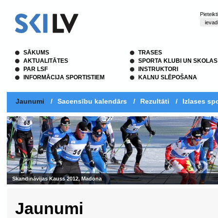
Pieteik
SĀKUMS
TRASES
AKTUALITĀTES
SPORTA KLUBI UN SKOLAS
PAR LSF
INSTRUKTORI
INFORMĀCIJA SPORTISTIEM
KALNU SLĒPOŠANA
Jaunumi
/
Sacensību kalendārs
/
Rezultāti
/
Izlases spo
Skandināvijas Kauss 2012, Madona
Jaunumi