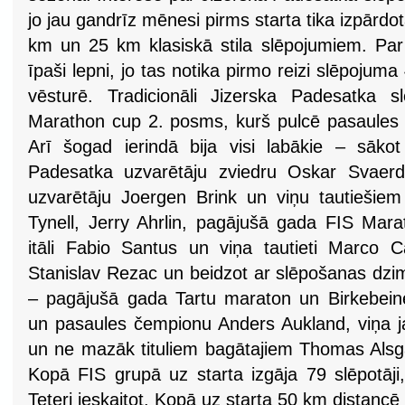
jo jau gandrīz mēnesi pirms starta tika izpārdo
km un 25 km klasiskā stila slēpojumiem. Par š
īpaši lepni, jo tas notika pirmo reizi slēpojum
vēsturē. Tradicionāli Jizerska Padesatka s
Marathon cup 2. posms, kurš pulcē pasaules 
Arī šogad ierindā bija visi labākie – sāko
Padesatka uzvarētāju zviedru Oskar Svaerd
uzvarētāju Joergen Brink un viņu tautiešiem
Tynell, Jerry Ahrlin, pagājušā gada FIS Mar
itāli Fabio Santus un viņa tautieti Marco C
Stanislav Rezac un beidzot ar slēpošanas dzi
– pagājušā gada Tartu maraton un Birkebeine
un pasaules čempionu Anders Aukland, viņa j
un ne mazāk tituliem bagātajiem Thomas Alsg
Kopā FIS grupā uz starta izgāja 79 slēpotāji,
Teteri ieskaitot. Kopā uz starta 50 km distancē n