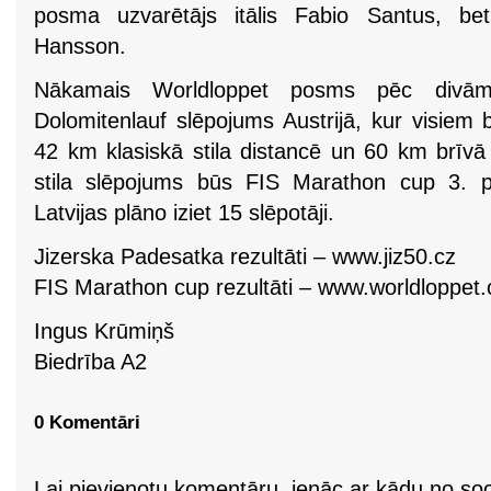
posma uzvarētājs itālis Fabio Santus, b
Hansson.
Nākamais Worldloppet posms pēc divām 
Dolomitenlauf slēpojums Austrijā, kur visiem
42 km klasiskā stila distancē un 60 km brīvā s
stila slēpojums būs FIS Marathon cup 3. p
Latvijas plāno iziet 15 slēpotāji.
Jizerska Padesatka rezultāti – www.jiz50.cz
FIS Marathon cup rezultāti – www.worldloppet
Ingus Krūmiņš
Biedrība A2
0 Komentāri
Lai pievienotu komentāru, ienāc ar kādu no soci