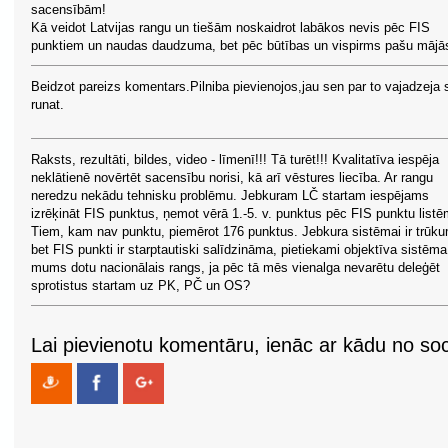
sacensībām!
Kā veidot Latvijas rangu un tiešām noskaidrot labākos nevis pēc FIS
punktiem un naudas daudzuma, bet pēc būtības un vispirms pašu mājā
Beidzot pareizs komentars.Pilniba pievienojos,jau sen par to vajadzeja 
runat.
Raksts, rezultāti, bildes, video - līmenī!!! Tā turēt!!! Kvalitatīva iespēja
neklātienē novērtēt sacensību norisi, kā arī vēstures liecība. Ar rangu
neredzu nekādu tehnisku problēmu. Jebkuram LČ startam iespējams
izrēķināt FIS punktus, ņemot vērā 1.-5. v. punktus pēc FIS punktu listē
Tiem, kam nav punktu, piemērot 176 punktus. Jebkura sistēmai ir trūku
bet FIS punkti ir starptautiski salīdzināma, pietiekami objektīva sistēm
mums dotu nacionālais rangs, ja pēc tā mēs vienalga nevarētu deleģēt
sprotistus startam uz PK, PČ un OS?
Lai pievienotu komentāru, ienāc ar kādu no soci