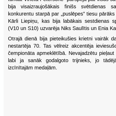
bija visaizraujošākais finišs svētdienas 
konkurentu starpā par „puslēpes” tiesu pārāks
Kārli Liepiņu, kas bija labākais sestdienas 
(V10 un S10) uzvarēja Niks Saulītis un Enia K
Otrajā dienā bija pieteikušies krietni vairāk 
nestartēja 70. Tas vēlreiz akcentēja ieviesuš
čempionāta apmeklētībā. Nevajadzētu pieļaut 
labi ja sanāk godalgoto trijnieks, jo tādē
izcīnītajām medaļām.