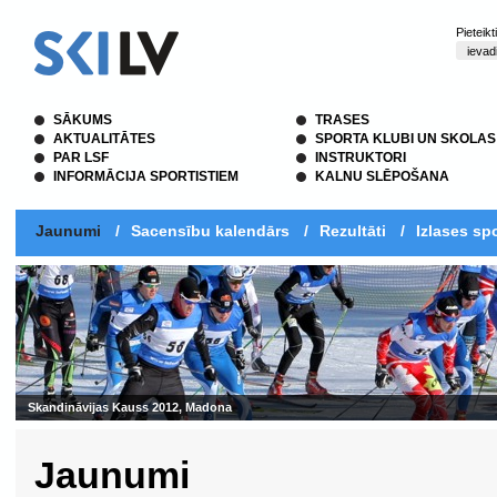
Pieteik
SĀKUMS
TRASES
AKTUALITĀTES
SPORTA KLUBI UN SKOLAS
PAR LSF
INSTRUKTORI
INFORMĀCIJA SPORTISTIEM
KALNU SLĒPOŠANA
Jaunumi
/
Sacensību kalendārs
/
Rezultāti
/
Izlases spo
Skandināvijas Kauss 2012, Madona
Jaunumi