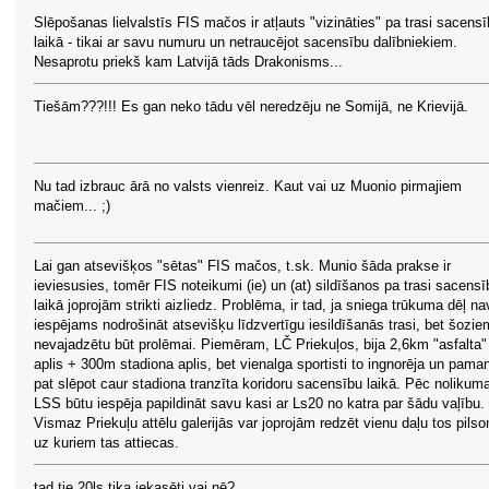
Slēpošanas lielvalstīs FIS mačos ir atļauts "vizināties" pa trasi sacens
laikā - tikai ar savu numuru un netraucējot sacensību dalībniekiem.
Nesaprotu priekš kam Latvijā tāds Drakonisms...
Tiešām???!!! Es gan neko tādu vēl neredzēju ne Somijā, ne Krievijā.
Nu tad izbrauc ārā no valsts vienreiz. Kaut vai uz Muonio pirmajiem
mačiem... ;)
Lai gan atsevišķos "sētas" FIS mačos, t.sk. Munio šāda prakse ir
ieviesusies, tomēr FIS noteikumi (ie) un (at) sildīšanos pa trasi sacensī
laikā joprojām strikti aizliedz. Problēma, ir tad, ja sniega trūkuma dēļ na
iespējams nodrošināt atsevišķu līdzvertīgu iesildīšanās trasi, bet šozie
nevajadzētu būt prolēmai. Piemēram, LČ Priekuļos, bija 2,6km "asfalta"
aplis + 300m stadiona aplis, bet vienalga sportisti to ingnorēja un pama
pat slēpot caur stadiona tranzīta koridoru sacensību laikā. Pēc nolikum
LSS būtu iespēja papildināt savu kasi ar Ls20 no katra par šādu vaļību.
Vismaz Priekuļu attēlu galerijās var joprojām redzēt vienu daļu tos pils
uz kuriem tas attiecas.
tad tie 20ls tika iekasēti vai nē?