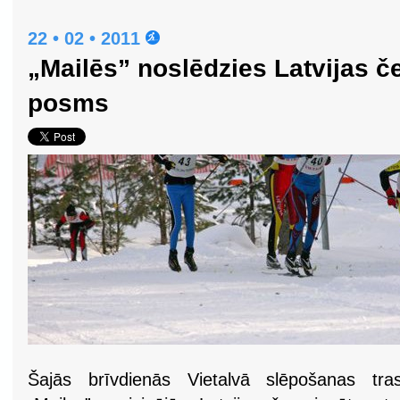
22 • 02 • 2011
„Mailēs” noslēdzies Latvijas č
posms
Šajās brīvdienās Vietalvā slēpošanas tra