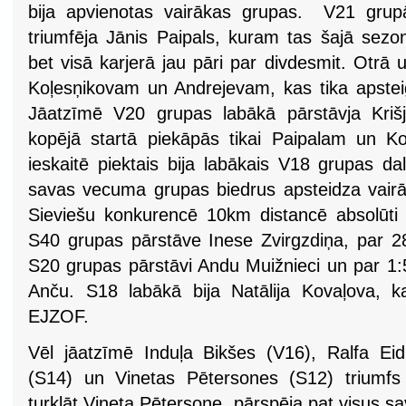
bija apvienotas vairākas grupas. V21 grupā
triumfēja Jānis Paipals, kuram tas šajā sezon
bet visā karjerā jau pāri par divdesmit. Otrā 
Koļesņikovam un Andrejevam, kas tika apsteigt
Jāatzīmē V20 grupas labākā pārstāvja Kriš
kopējā startā piekāpās tikai Paipalam un K
ieskaitē piektais bija labākais V18 grupas da
savas vecuma grupas biedrus apsteidza vair
Sieviešu konkurencē 10km distancē absolūti l
S40 grupas pārstāve Inese Zvirgzdiņa, par 
S20 grupas pārstāvi Andu Muižnieci un par 1:
Anču. S18 labākā bija Natālija Kovaļova, ka
EJZOF.
Vēl jāatzīmē Induļa Bikšes (V16), Ralfa Ei
(S14) un Vinetas Pētersones (S12) triumfs
turklāt Vineta Pētersone pārspēja pat visus s