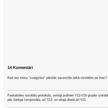
14 Komentāri
Kad reiz mūsu "zvaigznes" pārstās sacensību laikā vizināties pa trasi?
Paskatoties rezultātu protokolu, vienīgi puišiem V12-V16 grupās izskat
pēc kārtīga čempionāta, arī S12, un otrajā dienā arī V21.