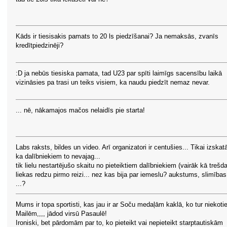
Kāds ir tiesisakis pamats to 20 ls piedzīšanai? Ja nemaksās, zvanīs
kredītpiedzinēji?
:D ja nebūs tiesiska pamata, tad U23 par spīti laimīgs sacensību laikā
vizināsies pa trasi un teiks visiem, ka naudu piedzīt nemaz nevar.
... nē, nākamajos mačos nelaidīs pie starta!
Labs raksts, bildes un video. Arī organizatori ir centušies... Tikai izskat
ka dalībniekiem to nevajag...
tik lielu nestartējušo skaitu no pieteiktiem dalībniekiem (vairāk kā trešda
liekas redzu pirmo reizi... nez kas bija par iemeslu? aukstums, slimības
...?
Mums ir topa sportisti, kas jau ir ar Soču medaļām kaklā, ko tur niekoti
Mailēm,,,, jādod virsū Pasaulē!
Ironiski, bet pārdomām par to, ko pieteikt vai nepieteikt starptautiskām