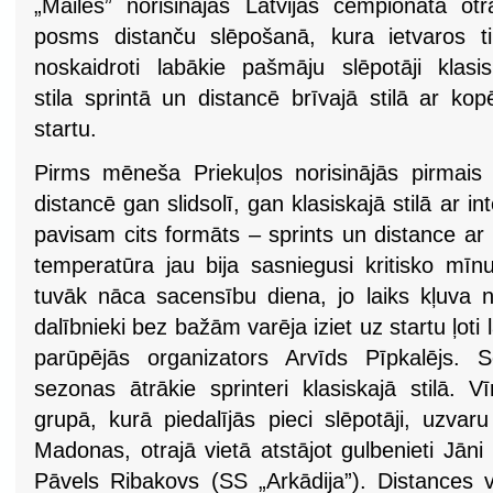
„Mailes” norisinājās Latvijas čempionāta otr
posms distanču slēpošanā, kura ietvaros t
noskaidroti labākie pašmāju slēpotāji klasi
stila sprintā un distancē brīvajā stilā ar kop
startu.
Pirms mēneša Priekuļos norisinājās pirmais
distancē gan slidsolī, gan klasiskajā stilā ar int
pavisam cits formāts – sprints un distance ar
temperatūra jau bija sasniegusi kritisko mīn
tuvāk nāca sacensību diena, jo laiks kļuva 
dalībnieki bez bažām varēja iziet uz startu ļoti
parūpējās organizators Arvīds Pīpkalējs. S
sezonas ātrākie sprinteri klasiskajā stilā. 
grupā, kurā piedalījās pieci slēpotāji, uzvar
Madonas, otrajā vietā atstājot gulbenieti Jāni 
Pāvels Ribakovs (SS „Arkādija”). Distances 