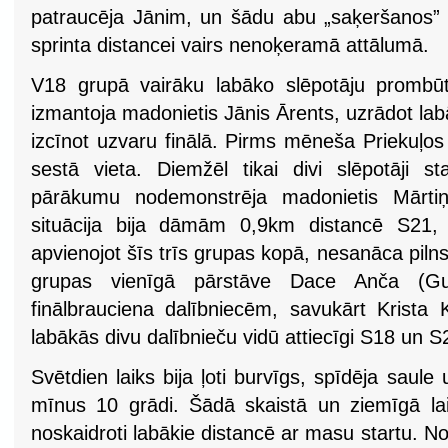
patraucēja Jānim, un šādu abu „saķeršanos” i
sprinta distancei vairs nenoķeramā attālumā.
V18 grupā vairāku labāko slēpotāju prombū
izmantoja madonietis Jānis Ārents, uzrādot labā
izcīnot uzvaru finālā. Pirms mēneša Priekuļos 
sestā vieta. Diemžēl tikai divi slēpotāji 
pārākumu nodemonstrēja madonietis Mārtiņ
situācija bija dāmām 0,9km distancē S21
apvienojot šīs trīs grupas kopā, nesanāca pilns
grupas vienīgā pārstāve Dace Anča (Gu
finālbrauciena dalībniecēm, savukārt Krista
labākās divu dalībnieču vidū attiecīgi S18 un 
Svētdien laiks bija ļoti burvīgs, spīdēja saule 
mīnus 10 grādi. Šādā skaistā un ziemīgā laik
noskaidroti labākie distancē ar masu startu. Not