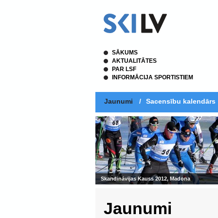
SĀKUMS
AKTUALITĀTES
PAR LSF
INFORMĀCIJA SPORTISTIEM
Jaunumi
/
Sacensību kalendārs
Skandināvijas Kauss 2012, Madona
Jaunumi