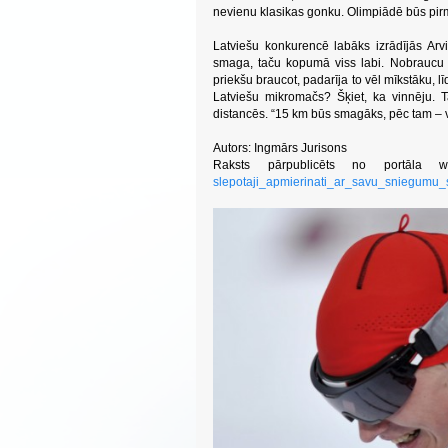
nevienu klasikas gonku. Olimpiādē būs pirm
Latviešu konkurencē labāks izrādījās Arvi
smaga, taču kopumā viss labi. Nobraucu lī
priekšu braucot, padarīja to vēl mīkstāku, 
Latviešu mikromačs? Šķiet, ka vinnēju. T
distancēs. “15 km būs smagāks, pēc tam – v
Autors: Ingmārs Jurisons
Raksts pārpublicēts no portāla ww
slepotaji_apmierinati_ar_savu_sniegumu_