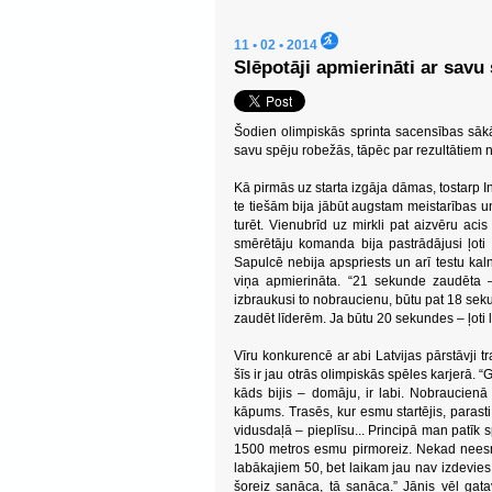
11 • 02 • 2014
Slēpotāji apmierināti ar savu
Šodien olimpiskās sprinta sacensības sākās 
savu spēju robežās, tāpēc par rezultātiem 
Kā pirmās uz starta izgāja dāmas, tostarp In
te tiešām bija jābūt augstam meistarības un
turēt. Vienubrīd uz mirkli pat aizvēru aci
smērētāju komanda bija pastrādājusi ļoti l
Sapulcē nebija apspriests un arī testu kaln
viņa apmierināta. “21 sekunde zaudēta 
izbraukusi to nobraucienu, būtu pat 18 seku
zaudēt līderēm. Ja būtu 20 sekundes – ļoti la
Vīru konkurencē ar abi Latvijas pārstāvji t
šīs ir jau otrās olimpiskās spēles karjerā.
kāds bijis – domāju, ir labi. Nobraucienā
kāpums. Trasēs, kur esmu startējis, parast
vidusdaļā – pieplīsu... Principā man patīk s
1500 metros esmu pirmoreiz. Nekad neesmu bi
labākajiem 50, bet laikam jau nav izdevies –
šoreiz sanāca, tā sanāca.” Jānis vēl gata