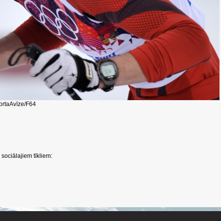
ortaAvīze/F64
sociālajiem tīkliem: