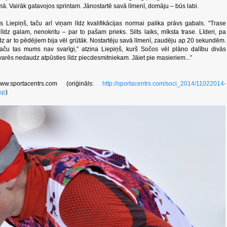
ā. Vairāk gatavojos sprintam. Jānostartē savā līmenī, domāju – būs labi.
s Liepiņš, taču arī viņam līdz kvalifikācijas normai palika prāvs gabals. “Trase
dz galam, nenokritu – par to pašam prieks. Silts laiks, mīksta trase. Līderi, pa
līdz ar to pēdējiem bija vēl grūtāk. Nostartēju savā līmenī, zaudēju ap 20 sekundēm.
aču tas mums nav svarīgi,” atzina Liepiņš, kurš Sočos vēl plāno dalību divās
arēs nedaudz atpūsties līdz piecdesmitniekam. Jāiet pie masieriem...”
w.sportacentrs.com (oriģināls:
http://sportacentrs.com/soci_2014/11022014-
sp
)