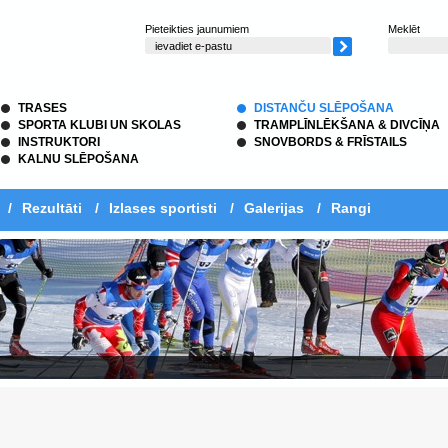
Pieteikties jaunumiem
Meklēt
TRASES
DISTANČU SLĒPOŠANA
SPORTA KLUBI UN SKOLAS
TRAMPLĪNLĒKŠANA & DIVCĪŅA
INSTRUKTORI
SNOVBORDS & FRĪSTAILS
KALNU SLĒPOŠANA
/
Rezultāti
/
Izlases sportisti
/
Galerijas
/
Rangi