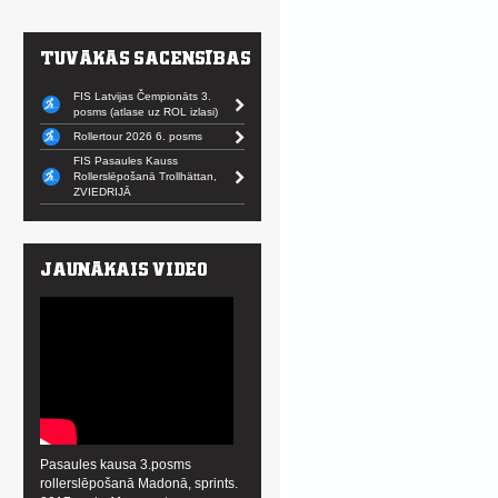
FIS Latvijas Čempionāts 3.
posms (atlase uz ROL izlasi)
Rollertour 2026 6. posms
FIS Pasaules Kauss
Rollerslēpošanā Trollhättan,
ZVIEDRIJĀ
Pasaules kausa 3.posms
rollerslēpošanā Madonā, sprints.