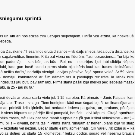
 sniegumu sprintā
un ātri arī noslēdzās trim Latvijas slēpotājiem. Finišā visi atzina, ka noskrējuši
nebēdā.
ga Dauškāne. “Tiešām ļoti grūta distance – tik dziļš sniegs, tāda putra distancē, ka
 sagatavotības līmenim. Krita pat viena no līderēm. Tas nobrauciens... Tur bija ko
s un padomāju – kas būs, tas būs... Bet, nu – noturējos. Ļoti labi slīdēja slēpes,
abi, kaut gan trasē stundu pirms starta bija bērts kaut kas trases cietināšanai.
ā netika darīts,” norādīja vienīgā Latvijas pārstāve šajā sporta veidā. Ar 59. vietu
– domāju, konkurencē ar šīm dāmām tas ir pieklājīgs rezultāts Ja labāk būtu
ndes, tas jau būtu pavisam labi. Pirms starta pašai bija mērķis pēc iespējas mazāk
bi, ja 25 - jau nu tā.”
rasē devās ar piecu starta vietu jeb 1:15 starpību. Kā pirmais – Jānis Paipals, kam
 “Gāja labi. Trase – smaga. Tiem treniņiem, kādi man šogad bijuši, un finansējumam,
 man priekšā krita ķīnietis, tad nedaudz iedeva pa galvu, un, protams, pēdējais
i ir viens kāpums un pārējie tikai pampaki, bet šeit – divi kāpumi. Otrajā apmēram
pēka trases, taču liek par sevi manīt augstkalne (šī gan ir tikai viduskalne – aut.) –
jis – dīvaini, bet tā tas ir. Pirms starta runājām ar treneri, plāns bija tik starp
 rezultātu vēl nezinu. Bet ar startu esmu apmierināts. Cik varēju, tik izdarīju – kā
vojas doties uz starta 15 kilometros. “Teikšu godīgi, šogad vēl neesmu braucis