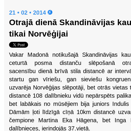
21 • 02 • 2014
Otrajā dienā Skandināvijas k
tikai Norvēģijai
Vakar Madonā notikušajā Skandināvijas kau
ceturtā posma distanču slēpošanā otra
sacensību dienā brīvā stila distancē ar interv
startu gan vīriešu, gan sieviešu kongruen
uzvarēja Norvēģijas slēpotāji, bet otrās vietas 
distancē 108 dalībnieku vidū nepārspēts palik
bet labākais no mūsējiem bija juniors Indulis
Dāmām ļoti līdzīgā cīņā 10km distancē uzvar
čempione Martina Eka Hāgena, bet Inga D
dalībnieces, ierindojās 37.vietā.