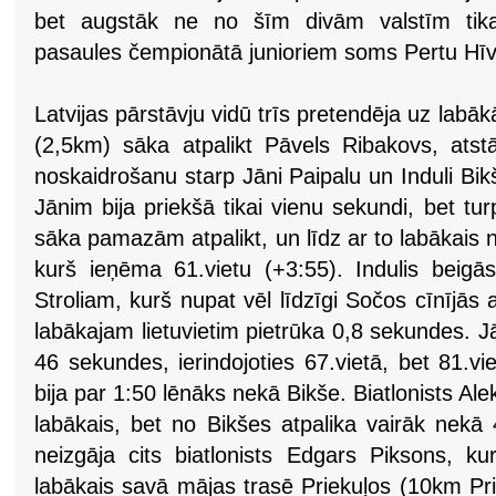
bet augstāk ne no šīm divām valstīm tik
pasaules čempionātā junioriem soms Pertu Hīv
Latvijas pārstāvju vidū trīs pretendēja uz labā
(2,5km) sāka atpalikt Pāvels Ribakovs, atstā
noskaidrošanu starp Jāni Paipalu un Induli Bikš
Jānim bija priekšā tikai vienu sekundi, bet tur
sāka pamazām atpalikt, un līdz ar to labākais n
kurš ieņēma 61.vietu (+3:55). Indulis beigās
Stroliam, kurš nupat vēl līdzīgi Sočos cīnījās a
labākajam lietuvietim pietrūka 0,8 sekundes. Jā
46 sekundes, ierindojoties 67.vietā, bet 81.
bija par 1:50 lēnāks nekā Bikše. Biatlonists Ale
labākais, bet no Bikšes atpalika vairāk nekā
neizgāja cits biatlonists Edgars Piksons, 
labākais savā mājas trasē Priekuļos (10km Pr