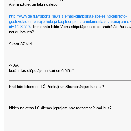
Arvim izturēt un labi noslepot.
http://www.delfi.lv/sports/news/ziemas-olimpiskas-speles/hokejs/foto-
gudlevskis-un-parejie-hokeja-lacplesi-pret-ziemelamerikas-varenajiem.d
id=44232725
.Intresanta bilde.Viens slēpotājs un pieci smērētāji.Par sa
naudu brauca?
Skatīt 37 bildi.
-> AA
kurš ir tas slēpotājs un kuri smērētāji?
Kad būs bildes no LČ Priekuļi un Skandināvijas kausa ?
bildes no otrās LČ dienas joprojām nav redzamas? kad būs?