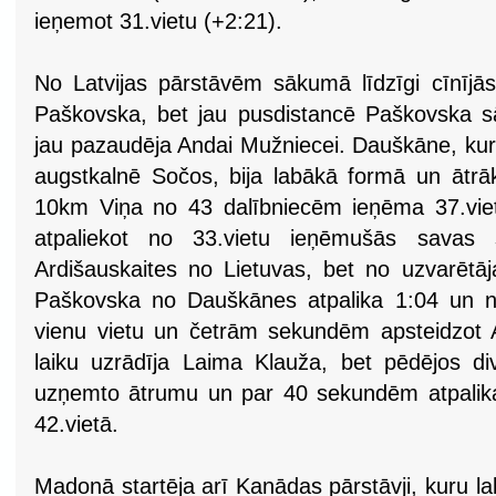
ieņemot 31.vietu (+2:21).
No Latvijas pārstāvēm sākumā līdzīgi cīnīj
Paškovska, bet jau pusdistancē Paškovska sā
jau pazaudēja Andai Mužniecei. Dauškāne, kura
augstkalnē Sočos, bija labākā formā un ātr
10km Viņa no 43 dalībniecēm ieņēma 37.vie
atpaliekot no 33.vietu ieņēmušās savas 
Ardišauskaites no Lietuvas, bet no uzvarētāj
Paškovska no Dauškānes atpalika 1:04 un no
vienu vietu un četrām sekundēm apsteidzot
laiku uzrādīja Laima Klauža, bet pēdējos di
uzņemto ātrumu un par 40 sekundēm atpalika 
42.vietā.
Madonā startēja arī Kanādas pārstāvji, kuru l