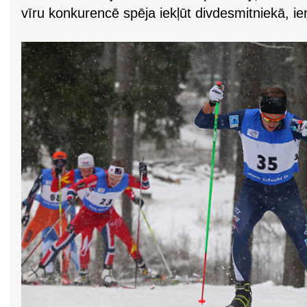
vīru konkurencē spēja iekļūt divdesmitniekā, ie