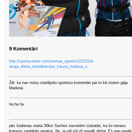
9 Komentāri
http://sportacentrs.com/ziemas_sports/21022014-
otraja_diena_skandinavijas_kausa_madona_u
Žēl. ka nav mūsu startējušo sportistu komentāri par to kā viņiem gāja
Madonā.
ha ha ha
pēc šodienas starta 30km Sochos sievietēm izskatās, ka šo treneru
korpuss saglabās amatus. Nu, ja vēl vīri rīt novelk riktīgi. Es gan novēlu