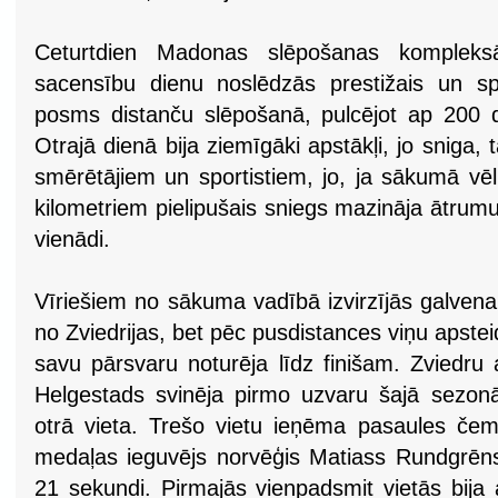
Ceturtdien Madonas slēpošanas kompleks
sacensību dienu noslēdzās prestižais un sp
posms distanču slēpošanā, pulcējot ap 200 d
Otrajā dienā bija ziemīgāki apstākļi, jo sniga, 
smērētājiem un sportistiem, jo, ja sākumā vēl
kilometriem pielipušais sniegs mazināja ātrumu
vienādi.
Vīriešiem no sākuma vadībā izvirzījās galvena
no Zviedrijas, bet pēc pusdistances viņu apste
savu pārsvaru noturēja līdz finišam. Zviedru
Helgestads svinēja pirmo uzvaru šajā sezon
otrā vieta. Trešo vietu ieņēma pasaules če
medaļas ieguvējs norvēģis Matiass Rundgrēns,
21 sekundi. Pirmajās vienpadsmit vietās bija a