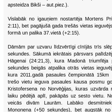
apsteidza Bikši – aut.piez.).
Vislabāk no igauņiem nostartēja Mortens Pr
2:11), bet pagājušā gada trešās vietas ieguvējs
formā un palika 37.vietā (+2:15).
Dāmām par uzvaru līdzvērtīgi cīnījās trīs slēpo
sekundes. Sākumā iekrātais pārsvars palīdzēj
Hāgenai (24:21,3), kura Madonā triumfēja 
sekundes beigās atpalika otrās vietas ieguvēj
kura 2011.gadā pasaules čempionātā 15km ski
trešo vietu ieguva pasaules kausa posmu go
Kristofersena no Norvēģijas, kuras uzvārda 
laiku pēdējā aplī, pakāpās uz sesto vietu. N
veicās divām Laurām. Labāko desmitnie
Mononena (+50 sekundes), bet augstāk no i