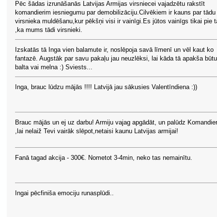
Pēc šādas izrunāšanās Latvijas Armijas virsniecei vajadzētu rakstīt
komandierim iesniegumu par demobilizāciju.Cilvēkiem ir kauns par tādu
virsnieka muldēšanu,kur pēkšņi visi ir vainīgi.Es jūtos vainīgs tikai pie t
,ka mums tādi virsnieki.
Izskatās tā Inga vien balamute ir, noslēpoja savā līmenī un vēl kaut ko
fantazē. Augstāk par savu pakaļu jau neuzlēksi, lai kāda tā apakša būtu
balta vai melna :) Sviests...
Inga, brauc lūdzu mājās !!!! Latvijā jau sākusies Valentīndiena :))
Brauc mājās un ej uz darbu! Armiju vajag apgādāt, un palūdz Komandier
,lai nelaiž Tevi vairāk slēpot,netaisi kaunu Latvijas armijai!
Fanā tagad akcija - 300€. Nometot 3-4min, neko tas nemainītu.
Ingai pēcfiniša emociju runasplūdi..