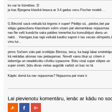
ko var te šūmēties :D
ja kas Bjergena klasikā brauca ar 3-4 gadus vecu Fischer modeli....
G.Bērziņš savā veikalā kā tirgonis ir super! Pēdējo sū...pārdos,bet par
slēpju gatavošanu klasiskam solim viņam pat elementāras nojausmas
nav.Ne velti kundzīte saka paldies trenerītei,ka konsultējusi dienu un
nakti... Vienīgais,kas tajā veikalā kautko saprot ir tas vecais olimpietis,
vinu tur...
pirms Sočiem viān pati izvēlējās Bērziņu, teica, ka baigi labai smērētāj
kā nekādas atrunas nav pieļaujamas. Novelt vainu tikai uz citiem ir
iedomīgu un neadekvātu cilvēku izpausme. Būtu viņai super slēpes un
super smēri, būtu divas vietas augstāk varbūt un kas no tā.
Kāpēc domā ka nav nojausmas? Nojausma pat mani ir.
Lai pievienotu komentāru, ienāc ar kādu no soci