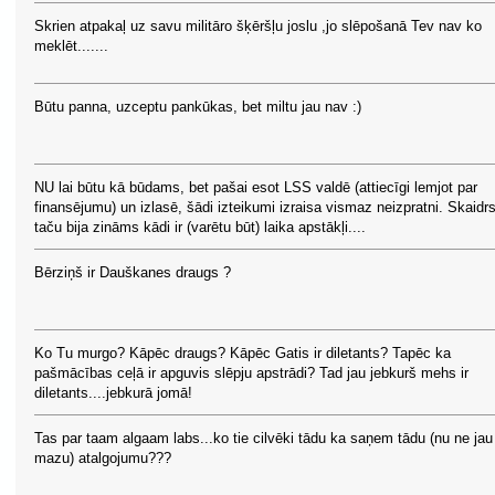
Skrien atpakaļ uz savu militāro šķēršļu joslu ,jo slēpošanā Tev nav ko
meklēt.......
Būtu panna, uzceptu pankūkas, bet miltu jau nav :)
NU lai būtu kā būdams, bet pašai esot LSS valdē (attiecīgi lemjot par
finansējumu) un izlasē, šādi izteikumi izraisa vismaz neizpratni. Skaidr
taču bija zināms kādi ir (varētu būt) laika apstākļi....
Bērziņš ir Dauškanes draugs ?
Ko Tu murgo? Kāpēc draugs? Kāpēc Gatis ir diletants? Tapēc ka
pašmācības ceļā ir apguvis slēpju apstrādi? Tad jau jebkurš mehs ir
diletants....jebkurā jomā!
Tas par taam algaam labs...ko tie cilvēki tādu ka saņem tādu (nu ne jau
mazu) atalgojumu???