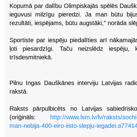
Kopumā par dalību Olimpiskajās spēlēs Dauška
ieguvusi milzīgu pieredzi. Ja man būtu bij
rezultāti, iespējams, būtu augstāki,” norāda slē
Sportiste par iespēju piedalīties arī nākamaj
ļoti piesardzīgi. Taču neizslēdz iespēju,
trīsdesmitniekā.
Pilnu Ingas Dauškānes interviju Latvijas radio
rakstā.
Raksts pārpulbicēts no Latvijas sabiedrisk
(oriģināls:
http://www.lsm.lv/lv/raksts/soc
man-nebija-400-eiro-iisto-slepju-iegadei.a7741