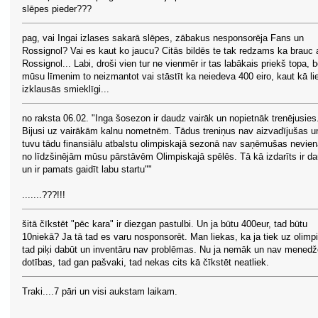
slēpes pieder???
pag, vai Ingai izlases sakarā slēpes, zābakus nesponsorēja Fans un
Rossignol? Vai es kaut ko jaucu? Citās bildēs te tak redzams ka brauc 
Rossignol... Labi, droši vien tur ne vienmēr ir tas labākais priekš topa, b
mūsu līmenim to neizmantot vai stāstīt ka neiedeva 400 eiro, kaut kā li
izklausās smieklīgi...
no raksta 06.02. "Inga šosezon ir daudz vairāk un nopietnāk trenējusies
Bijusi uz vairākām kalnu nometnēm. Tādus treniņus nav aizvadījušas u
tuvu tādu finansiālu atbalstu olimpiskajā sezonā nav saņēmušas nevien
no līdzšinējām mūsu pārstāvēm Olimpiskajā spēlēs. Tā kā izdarīts ir d
un ir pamats gaidīt labu startu""
.......???!!!
šitā čīkstēt "pēc kara" ir diezgan pastulbi. Un ja būtu 400eur, tad būtu
10niekā? Ja tā tad es varu nosponsorēt. Man liekas, ka ja tiek uz olimpi
tad piķi dabūt un inventāru nav problēmas. Nu ja nemāk un nav menedž
dotības, tad gan pašvaki, tad nekas cits kā čīkstēt neatliek.
Traki....7 pāri un visi aukstam laikam.