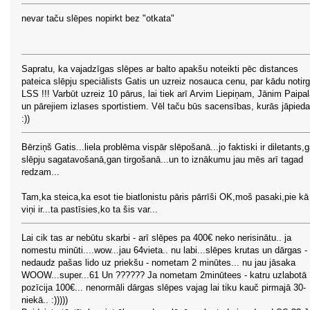
nevar taču slēpes nopirkt bez "otkata"
Sapratu, ka vajadzīgas slēpes ar balto apakšu noteikti pēc distances
pateica slēpju speciālists Gatis un uzreiz nosauca cenu, par kādu notir
LSS !!! Varbūt uzreiz 10 pārus, lai tiek arī Arvim Liepiņam, Jānim Paipa
un pārejiem izlases sportistiem. Vēl taču būs sacensības, kurās jāpieda
:))
Bērziņš Gatis...liela problēma vispār slēpošanā...jo faktiski ir diletants,
slēpju sagatavošanā,gan tirgošanā...un to iznākumu jau mēs arī tagad
redzam...
Tam,ka steica,ka esot tie biatlonistu pāris pārrīši OK,moš pasaki,pie kā
viņi ir...ta pastīsies,ko ta šis var...
Lai cik tas ar nebūtu skarbi - arī slēpes pa 400€ neko nerisinātu.. ja
nomestu minūti....wow...jau 64vieta.. nu labi...slēpes krutas un dārgas -
nedaudz pašas lido uz priekšu - nometam 2 minūtes... nu jau jāsaka
WOOW...super...61 Un ?????? Ja nometam 2minūtees - katru uzlabotā
pozīcija 100€... nenormāli dārgas slēpes vajag lai tiku kauč pirmajā 30-
niekā.. :)))))