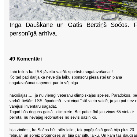
Inga Dauškāne un Gatis Bērziņš Sočos. F
personīgā arhīva.
49 Komentāri
Labi teikts ka LSS jāvelta vairāk sportistu sagatavošanai!!
Ko tad pati darija ka neveltija laiku sponsoru piesaistei un plāna
sagatavošanai saņemot par to vēļ algu.
nakošajās..... ja nu vienīgi veterānu olimpiskajās spēlēs. Paradokss, be
varbūt tiešām LSS jāpadomā - vai viņai īstā vieta valdē, ja jau pat sev 
varējusi inventāru sagādāt.
Tagad būs deguns gaisā - olimpiete. Bet patiesībā jau viņas 65.vieta ir
pelnīta, nu nevajag iedomāties no sevis sazin ko.
bija zināms, ka Sočos būs silts laiks, tak pagājušajā gadā bija plus 20
februāŗi un šoreiz progrnozes arī bija par siltu laiku. Un kam tās daudzā