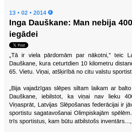
13 • 02 • 2014
Inga Dauškane: Man nebija 400 
iegādei
„Tā ir viela pārdomām par nākotni,” teic La
Dauškane, kura ceturtdien 10 kilometru distan
65. Vietu. Viņai, atšķirībā no citu valstu sporti
„Bija vajadzīgas slēpes siltam laikam ar balt
Dauškane, iebilstot, ka viņai nav lieku 40
Viņasprāt, Latvijas Slēpošanas federācijai ir 
sportistu sagatavošanai Olimpiskajām spēlē
trīs sportistus, kam būtu atbilstošs inventārs..