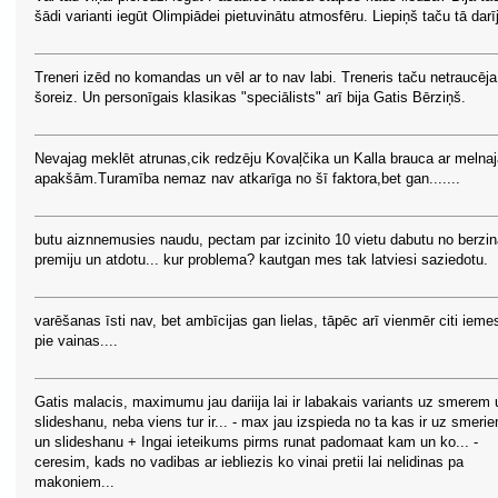
šādi varianti iegūt Olimpiādei pietuvinātu atmosfēru. Liepiņš taču tā darī
Treneri izēd no komandas un vēl ar to nav labi. Treneris taču netraucēja
šoreiz. Un personīgais klasikas "speciālists" arī bija Gatis Bērziņš.
Nevajag meklēt atrunas,cik redzēju Kovaļčika un Kalla brauca ar melna
apakšām.Turamība nemaz nav atkarīga no šī faktora,bet gan.......
butu aiznnemusies naudu, pectam par izcinito 10 vietu dabutu no berzi
premiju un atdotu... kur problema? kautgan mes tak latviesi saziedotu.
varēšanas īsti nav, bet ambīcijas gan lielas, tāpēc arī vienmēr citi iemes
pie vainas....
Gatis malacis, maximumu jau dariija lai ir labakais variants uz smerem 
slideshanu, neba viens tur ir... - max jau izspieda no ta kas ir uz smeri
un slideshanu + Ingai ieteikums pirms runat padomaat kam un ko... -
ceresim, kads no vadibas ar iebliezis ko vinai pretii lai nelidinas pa
makoniem...