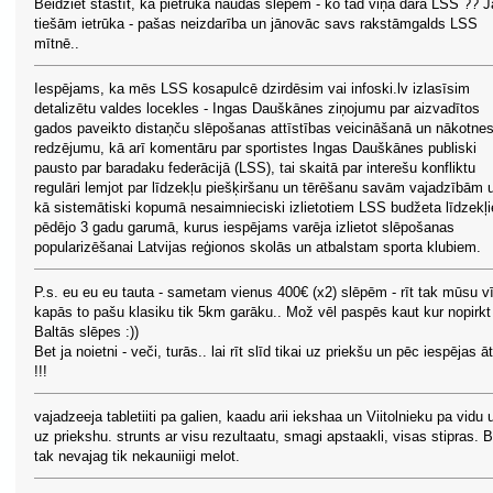
Beidziet stāstīt, ka pietrūka naudas slēpēm - ko tad viņa dara LSS ?? J
tiešām ietrūka - pašas neizdarība un jānovāc savs rakstāmgalds LSS
mītnē..
Iespējams, ka mēs LSS kosapulcē dzirdēsim vai infoski.lv izlasīsim
detalizētu valdes locekles - Ingas Dauškānes ziņojumu par aizvadītos
gados paveikto distaņču slēpošanas attīstības veicināšanā un nākotne
redzējumu, kā arī komentāru par sportistes Ingas Dauškānes publiski
pausto par baradaku federācijā (LSS), tai skaitā par interešu konfliktu
regulāri lemjot par līdzekļu piešķiršanu un tērēšanu savām vajadzībām 
kā sistemātiski kopumā nesaimnieciski izlietotiem LSS budžeta līdzekļ
pēdējo 3 gadu garumā, kurus iespējams varēja izlietot slēpošanas
popularizēšanai Latvijas reģionos skolās un atbalstam sporta klubiem.
P.s. eu eu eu tauta - sametam vienus 400€ (x2) slēpēm - rīt tak mūsu vī
kapās to pašu klasiku tik 5km garāku.. Mož vēl paspēs kaut kur nopirkt
Baltās slēpes :))
Bet ja noietni - veči, turās.. lai rīt slīd tikai uz priekšu un pēc iespējas ā
!!!
vajadzeeja tabletiiti pa galien, kaadu arii iekshaa un Viitolnieku pa vidu 
uz priekshu. strunts ar visu rezultaatu, smagi apstaakli, visas stipras. B
tak nevajag tik nekauniigi melot.