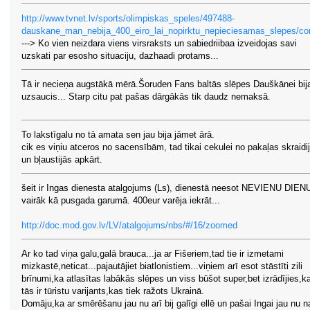
http://www.tvnet.lv/sports/olimpiskas_speles/497488-
dauskane_man_nebija_400_eiro_lai_nopirktu_nepieciesamas_slepes/c
---> Ko vien neizdara viens virsraksts un sabiedriibaa izveidojas savi
uzskati par esosho situaciju, dazhaadi protams...
Tā ir necieņa augstākā mērā.Šoruden Fans baltās slēpes Dauškānei bij
uzsaucis... Starp citu pat pašas dārgākās tik daudz nemaksā.
To lakstīgalu no tā amata sen jau bija jāmet ārā.
cik es viņiu atceros no sacensībām, tad tikai cekulei no pakaļas skraidi
un bļaustijās apkārt.
šeit ir Ingas dienesta atalgojums (Ls), dienestā neesot NEVIENU DIEN
vairāk kā pusgada garumā. 400eur varēja iekrāt...
http://doc.mod.gov.lv/LV/atalgojums/nbs/#/16/zoomed
Ar ko tad viņa galu,galā brauca...ja ar Fišeriem,tad tie ir izmetami
mizkastē,neticat...pajautājiet biatlonistiem...viņiem arī esot stāstīti zili
brīnumi,ka atlasītas labākās slēpes un viss būšot super,bet izrādījies,k
tās ir tūristu varijants,kas tiek ražots Ukrainā.
Domāju,ka ar smērēšanu jau nu arī bij galīgi ellē un pašai Ingai jau nu n