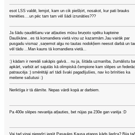
esot LSS valdē, lemjot, kam un cik piešķirt, nosakot, kur pati brauks
trenēties....un pēc tam tam vēl šādi izrunāties???
Ja šādu ņaudēšanu var atļauties mūsu bruņoto spēku kapteine
Dauškāne...es tā komandiera vietā viņu uz kazarmām.Jau vairāk par
pusgadu vismaz ,saņemot algu no tautas nodokļiem neesot darbā un ta
vēl tādu ...Man kauns tā komandiera vietā...
:) kādam ir nereāli sakāpis galvā... nu ja, šitāda uzmanība, žurnālistu b
apkārt, varbūt arī sajutās kā olimpiskā čempione kam slēpes un federāc
patraucēja :) smērētāji arī tādi švaki pagadījušies, nav ko brīnīties ka
meitene sašutusi :)
Neriktīga ir tā dāmīte. Nepas vārdi kopā ar darbiem.
Pa 400e slēpes nevarēja atļauties, bet nūjas pa 230e gan varēja :D
Vai tad viņai pieredzi iegūt Pasaules Kausa etapos kāds liedza? Bija ta