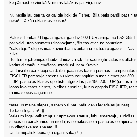
ko pārmest,jo vienkārši mums labākas par viņu nav.
Nu nebija jau gan tā ka galīgie koki tie Fisher...Bija pāris pārīši pat tīri t
neko!!!Tā kā neklausies tenkas!
Paldies Emīlam! Bagāta līgava, gandrīz 900 EUR armijā, no LSS 355 
par valdi, treniņnometņu finansējums, šis tas atlec no bonusiem
"sakārtojot" slēpošanas savienibai inventāra un uztura piegādes... Nav
slikti..
Bet tomēr jātrenējas daudz, daudz vairāk, lai sasniegtu tādus rezultātus
kādus distanču slēpošanā uzrādījusi Ineta Kravale.
Un taisnība par slēpju dārdzību: pasaules kausa posmos, čempionātos 
FISCHER pārstāvja sacensību vietā var nopirkt jaunas slēpes par 350
EUR, pasaules klases sportistu atgrieztās par 150-200 EUR (un tās ir ļo
labas kvalitātes slēpes, jo elites sportisti, kurus apgādā FISCHER, test
maina slēpes saņem no
testē un maina slēpes, saņem vai par īpašu cenu iegādājas jaunas).
To taču Inga zin! :))
Vēlēsim Ingai veiksmīgus turpmākos startus, labu smērētāju, slīdošas
slēpes un panākumus un medaļas no nākošajiem pasaules čempionāti
un olimpiskajām spēlēm !!!
Un lai nepaliek lepna (kā čigāni saka) ! :)