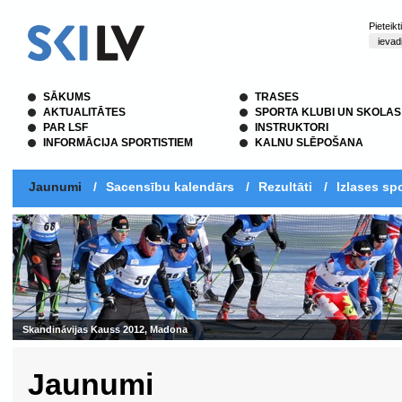
Pieteik
SĀKUMS
TRASES
AKTUALITĀTES
SPORTA KLUBI UN SKOLAS
PAR LSF
INSTRUKTORI
INFORMĀCIJA SPORTISTIEM
KALNU SLĒPOŠANA
Jaunumi
/
Sacensību kalendārs
/
Rezultāti
/
Izlases spo
Jaunumi