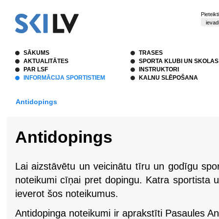
Pieteik
SĀKUMS
TRASES
AKTUALITĀTES
SPORTA KLUBI UN SKOLAS
PAR LSF
INSTRUKTORI
INFORMĀCIJA SPORTISTIEM
KALNU SLĒPOŠANA
Antidopings
Antidopings
Lai aizstāvētu un veicinātu tīru un godīgu sport
noteikumi cīņai pret dopingu. Katra sportista
ieverot šos noteikumus.
Antidopinga noteikumi ir aprakstīti Pasaules 