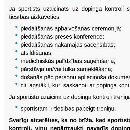
Ja sportists uzaicināts uz dopinga kontroli s
tiesības aizkavēties:
piedalīšanās apbalvošanas ceremonijā;
piedalīšanās preses konferencē;
piedalīšanās nākamajās sacensībās;
atsildīšanās;
medicīniskās palīdzības saņemšana;
pārstāvja un/vai tulka sameklēšana;
došanās pēc personu apliecinoša dokumen
citi apstākļi, kuri saskaņoti ar dopinga kont
Ja sportistu uzaicina uz dopinga kontroli treniņ
sportistam ir tiesības pabeigt treniņu.
Svarīgi atcerēties, ka no brīža, kad sportis
kontroli, viņu nepārtraukti pavadīs doping