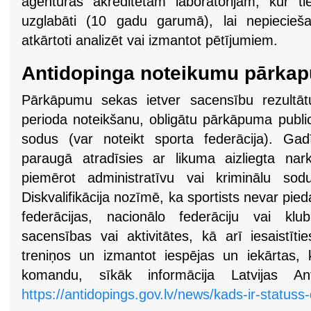
aģentūras akreditētām laboratorijām, kur tie
uzglabāti (10 gadu garumā), lai nepiecieš
atkārtoti analizēt vai izmantot pētījumiem.
Antidopinga noteikumu pārka
Pārkāpumu sekas ietver sacensību rezultātu 
perioda noteikšanu, obligātu pārkāpuma publ
sodus (var noteikt sporta federācija). Gad
paraugā atradīsies ar likuma aizliegta nark
piemērot administratīvu vai kriminālu sodu
Diskvalifikācija nozīmē, ka sportists nevar pied
federācijas, nacionālo federāciju vai klu
sacensības vai aktivitātes, kā arī iesaistī
treniņos un izmantot iespējas un iekārtas, k
komandu, sīkāk informācija Latvijas Ant
https://antidopings.gov.lv/news/kads-ir-statuss-d