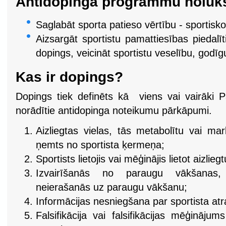
Antidopinga programmu nolūk
Saglabāt sporta patieso vērtību - sportisko
Aizsargāt sportistu pamattiesības piedalīt
dopings, veicināt sportistu veselību, godī
Kas ir dopings?
Dopings tiek definēts kā viens vai vairāki 
norādītie antidopinga noteikumu pārkāpumi.
Aizliegtas vielas, tās metabolītu vai ma
ņemts no sportista ķermeņa;
Sportists lietojis vai mēģinājis lietot aizlieg
Izvairīšanās no paraugu vākšanas, 
neierašanās uz paraugu vākšanu;
Informācijas nesniegšana par sportista atr
Falsifikācija vai falsifikācijas mēģināj