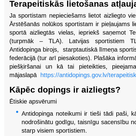
Terapeitiskās lietošanas atļau
Ja sportistam nepieciešams lietot aizliegto vie
Ārstēšanās nolūkos sportistam ir pieļaujams l
sportā aizliegtās vielas, iepriekš saņemot Te
(turpmāk – TLA). Latvijas sportistiem TLA
Antidopinga birojs, starptautiskā līmeņa sportis
federācijā (tur arī piesakoties). Plašāka informāc
piešķiršanai un kā tai pieteikties, pieejama
mājaslapā
https://antidopings.gov.lv/terapeitis
Kāpēc dopings ir aizliegts?
Ētiskie apsvērumi
Antidopinga noteikumi ir tieši tādi paši, k
nodrošinātu godīgu, taisnīgu sacensību no
starp visiem sportistiem.