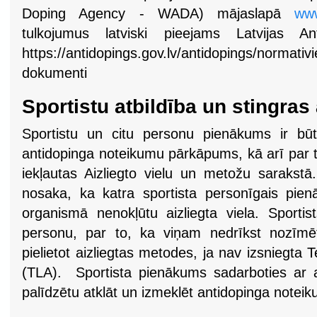
Doping Agency - WADA) mājaslapā
ww
tulkojumus latviski pieejams Latvijas An
https://antidopings.gov.lv/antidopings/normativi
dokumenti
Sportistu atbildība un stingras
Sportistu un citu personu pienākums ir būt
antidopinga noteikumu pārkāpums, kā arī par t
iekļautas Aizliegto vielu un metožu sarakstā.
nosaka, ka katra sportista personīgais pienā
organismā nenokļūtu aizliegta viela. Sportis
personu, par to, ka viņam nedrīkst nozīmēt
pielietot aizliegtas metodes, ja nav izsniegta T
(TLA). Sportista pienākums sadarboties ar an
palīdzētu atklāt un izmeklēt antidopinga not