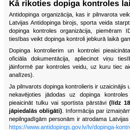
Kā rikoties dopiga kontroles la
Antidopinga organizācija, kas ir pilnvarota vei
Latvijas Antidopinga birojs, sporta veida starp
dopinga kontroles organizācija, piemēram ID
tiesības veikt dopinga kontroli jebkurā laikā g
Dopinga kontrolierim un kontrolei pieaicināt
oficiāla dokumentācija, apliecinot viņu tie
jāinformē par kontroles veidu, uz kuru tiec ai
analīzes).
Ja pilnvarots dopinga kontrolieris ir uzaicinājis
nekavējoties jādodas uz dopinga kontroles
pieaicināt tulku vai sportista pārstāvi
(līdz 
jāpiedalās obligāti)
. Informācija par izmaiņā
nepilngadīgām personām ir atrodama Latvijas 
https://www.antidopings.gov.lv/lv/dopinga-kont