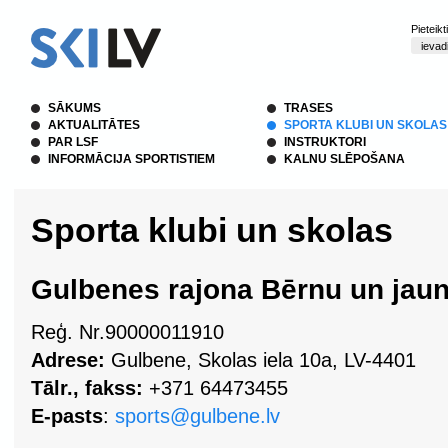
Pieteik
SĀKUMS
TRASES
AKTUALITĀTES
SPORTA KLUBI UN SKOLAS
PAR LSF
INSTRUKTORI
INFORMĀCIJA SPORTISTIEM
KALNU SLĒPOŠANA
Sporta klubi un skolas
Gulbenes rajona Bērnu un jaun
Reģ. Nr.90000011910
Adrese:
Gulbene, Skolas iela 10a, LV-4401
Tālr., fakss:
+371 64473455
E-pasts
:
sports@gulbene.lv