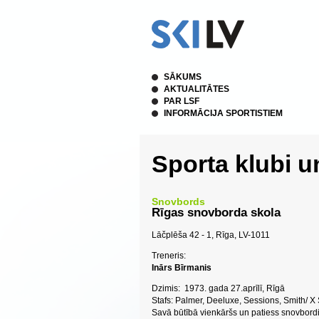
SĀKUMS
AKTUALITĀTES
PAR LSF
INFORMĀCIJA SPORTISTIEM
Sporta klubi u
Snovbords
Rīgas snovborda skola
Lāčplēša 42 - 1, Rīga, LV-1011
Treneris:
Inārs Bīrmanis
Dzimis: 1973. gada 27.aprīlī, Rīgā
Stafs: Palmer, Deeluxe, Sessions, Smith/
Savā būtībā vienkāršs un patiess snovbordist