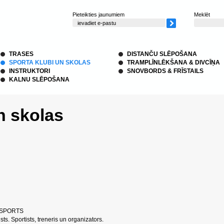
Pieteikties jaunumiem
Meklēt
TRASES
DISTANČU SLĒPOŠANA
SPORTA KLUBI UN SKOLAS
TRAMPLĪNLĒKŠANA & DIVCĪŅA
INSTRUKTORI
SNOVBORDS & FRĪSTAILS
KALNU SLĒPOŠANA
n skolas
 X SPORTS
s. Sportists, treneris un organizators.