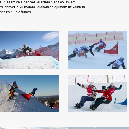
u un esam ceļā pēc vēl lielākiem piedzīvojumiem.
ies izbrīvēt laiku kādam lielākam ceļojumam uz kalniem.
rtos kalnu plašumos.
i.