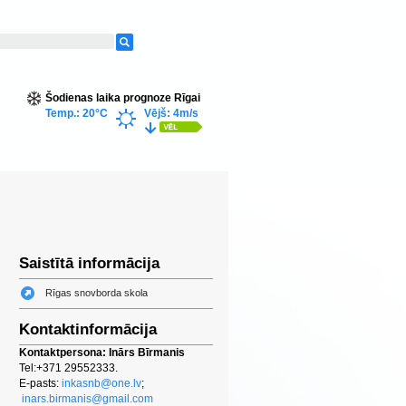
Šodienas laika prognoze Rīgai
Temp.: 20°C
Vējš: 4m/s
Saistītā informācija
Rīgas snovborda skola
Kontaktinformācija
Kontaktpersona: Inārs Bīrmanis
Tel:+371 29552333.
E-pasts:
inkasnb@one.lv
;
inars.birmanis@gmail.com