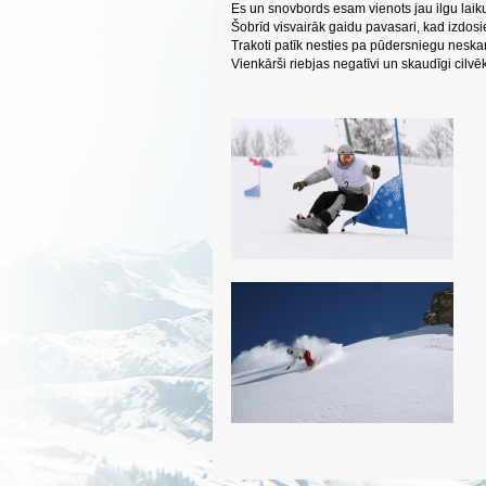
Es un snovbords esam vienots jau ilgu laik
Šobrīd visvairāk gaidu pavasari, kad izdos
Trakoti patīk nesties pa pūdersniegu neska
Vienkārši riebjas negatīvi un skaudīgi cilvēk