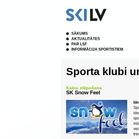
SĀKUMS
AKTUALITĀTES
PAR LSF
INFORMĀCIJA SPORTISTIEM
Sporta klubi u
Kalnu slēpošana
SK Snow Feel
Ide
Spo
ide
spo
mūs
ve
tre