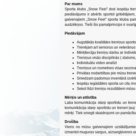
Par mums
Sporta klubs „Snow Feel” dod iespēju tren
piedāvājums ir atvērts sportot gribētājiem
galvenajiem „Snow Feel” sporta kluba pam
audzēkņos. Tieši šis pamatprincips ir svarīg
Piedāvājam
Augstākās kvalitātes treniņus sport
Trenējam arī seniorus un veterānus
Mērķtiecīgu treniņu darbu ar individ
Treniņus visās disciplīnās ( slaloms
Individuālu video analīzi
Treniņus un nometnes visas sezon
Privātas nodarbības pie mūsu trene
Sniedzam padomus inventārā izvēl
Iespēju iegādāties sporta un citu 
Sekot līdzi treniņu rezultātiem mūs
Mērķis un attīstība
Laba komunikācija starp sportistu un trener
komunikācija starp sportistu un treneri ļauj
mērķi. Tiek sniegti skaidrojumi un pamācības
Drošība
Viens no mūsu galvenajiem uzstādījumiem
izmantot muguras sargus, aizsargķiveres un