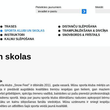
Pieteikties jaunumiem
Meklēt
TRASES
DISTANČU SLĒPOŠANA
SPORTA KLUBI UN SKOLAS
TRAMPLĪNLĒKŠANA & DIVCĪŅA
INSTRUKTORI
SNOVBORDS & FRĪSTAILS
KALNU SLĒPOŠANA
n skolas
ja
rta klubs „Snow Feel” ir dibināts 2011. gada vasarā. Mūsu sporta kluba mērķis un
ja ir piedāvāt augstākās kvalitātes treniņu iespējas gan lieliem, gan maziem
rtot gribētājiem, spēcīgu treneru vadībā, balstoties uz pašu pieredzi profesionālajā
dienu sportā. Ideja par jaunu sporta kluba dibināšanu radusies apkopojot bērnu
cāku un kalnu slēpošanas fanātu viedokļus. Mūsu uzdevums ir sniegt iespēju
nēties un attīstīties šajā sporta veidā jaunā kvalitātē.