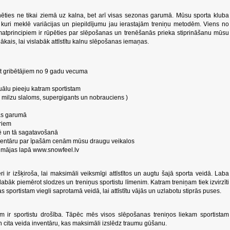
ēties ne tikai ziemā uz kalna, bet arī visas sezonas garumā. Mūsu sporta kluba
, kuri meklē variācijas un piepildījumu jau ierastajām treniņu metodēm. Viens no
atprincipiem ir rūpēties par slēpošanas un trenēšanās prieka stiprināšanu mūsu
ākais, lai vislabāk attīstītu kalnu slēpošanas iemaņas.
ot gribētājiem no 9 gadu vecuma
uālu pieeju katram sportistam
, milzu slaloms, supergigants un nobrauciens )
as garumā
riem
ē un tā sagatavošanā
inventāru par īpašām cenām mūsu draugu veikalos
u mājas lapā www.snowfeel.lv
i ir izšķiroša, lai maksimāli veiksmīgi attīstītos un augtu šajā sporta veidā. Laba
 labāk piemērot slodzes un treniņus sportistu līmenim. Katram treniņam tiek izvirzīti
 sportistam viegli saprotamā veidā, lai attīstītu vājās un uzlabotu stiprās puses.
 ir sportistu drošība. Tāpēc mēs visos slēpošanas treniņos liekam sportistam
 cita veida inventāru, kas maksimāli izslēdz traumu gūšanu.