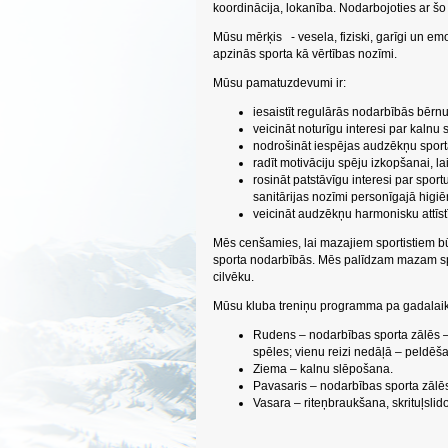
koordinācija, lokanība. Nodarbojoties ar šo s
Mūsu mērķis
- vesela, fiziski, garīgi un e
apzinās sporta kā vērtības nozīmi.
Mūsu pamatuzdevumi ir:
iesaistīt regulārās nodarbībās bērn
veicināt noturīgu interesi par kaln
nodrošināt iespējas audzēkņu sporta 
radīt motivāciju spēju izkopšanai, l
rosināt patstāvīgu interesi par sport
sanitārijas nozīmi personīgajā higiē
veicināt audzēkņu harmonisku attīst
Mēs cenšamies, lai mazajiem sportistiem būtu 
sporta nodarbībās. Mēs palīdzam mazam sporti
cilvēku.
Mūsu kluba treniņu programma pa gadalaik
Rudens – nodarbības sporta zālēs – s
spēles; vienu reizi nedāļā – peldēš
Ziema – kalnu slēpošana.
Pavasaris – nodarbības sporta zālēs
Vasara – riteņbraukšana, skrituļslid