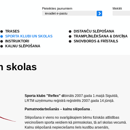
Pieteikties jaunumiem
Meklēt
TRASES
DISTANČU SLĒPOŠANA
SPORTA KLUBI UN SKOLAS
TRAMPLĪNLĒKŠANA & DIVCĪŅA
INSTRUKTORI
SNOVBORDS & FRĪSTAILS
KALNU SLĒPOŠANA
n skolas
Sporta klubs "Reflex" d
ibināts 2007.gada 1.maijā Siguldā,
LRTM uzņēmumu reģistrā reģistrēts 2007.gada 14.jūnijā.
Pamatnodarbošanās – kalnu slēpošana
.
Slēpošana ir viens no svarīgākajiem bērnu fiziskās attīstības
veicinošiem sporta veidiem kā pirmsskolas, tā arī skolas vecumā.
Kalnu slēpošanā nepieciešams liels kustību arsenāls,