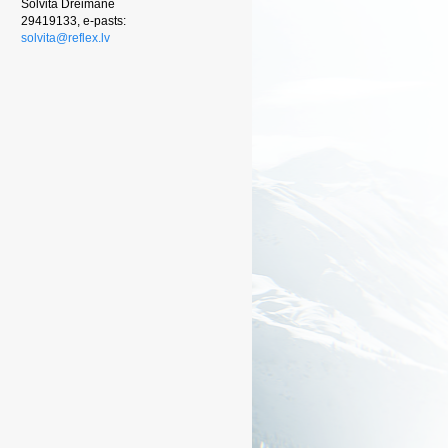
Solvita Dreimane
29419133, e-pasts:
solvita@reflex.lv