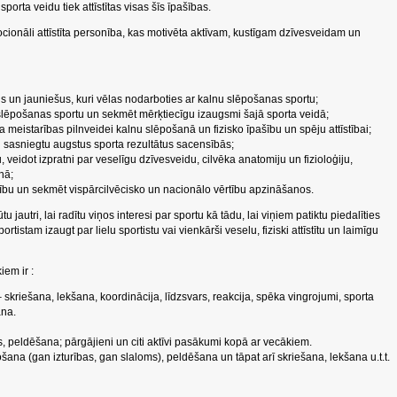
porta veidu tiek attīstītas visas šīs īpašības.
mocionāli attīstīta personība, kas motivēta aktīvam, kustīgam dzīvesveidam un
us un jauniešus, kuri vēlas nodarboties ar kalnu slēpošanas sportu;
u slēpošanas sportu un sekmēt mērķtiecīgu izaugsmi šajā sporta veidā;
meistarības pilnveidei kalnu slēpošanā un fizisko īpašību un spēju attīstībai;
ai sasniegtu augstus sporta rezultātus sacensībās;
u, veidot izpratni par veselīgu dzīvesveidu, cilvēka anatomiju un fizioloģiju,
nā;
ību un sekmēt vispārcilvēcisko un nacionālo vērtību apzināšanos.
jautri, lai radītu viņos interesi par sportu kā tādu, lai viņiem patiktu piedalīties
stam izaugt par lielu sportistu vai vienkārši veselu, fiziski attīstītu un laimīgu
iem ir
:
kriešana, lekšana, koordinācija, līdzsvars, reakcija, spēka vingrojumi, sporta
ana.
, peldēšana; pārgājieni un citi aktīvi pasākumi kopā ar vecākiem.
ošana (gan izturības, gan slaloms), peldēšana un tāpat arī skriešana, lekšana u.t.t.