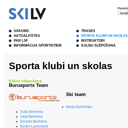
Pieteik
SĀKUMS
TRASES
AKTUALITĀTES
SPORTA KLUBI UN SKOLAS
PAR LSF
INSTRUKTORI
INFORMĀCIJA SPORTISTIEM
KALNU SLĒPOŠANA
Sporta klubi un skolas
Kalnu slēpošana
Burusports Team
Ski team
Marta Averčenko
Evija Benhena
Iveta Benhena
Ernests Benhens
Einārs Lansmanis