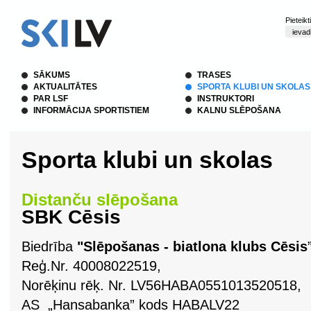
Pieteik
SĀKUMS
TRASES
AKTUALITĀTES
SPORTA KLUBI UN SKOLAS
PAR LSF
INSTRUKTORI
INFORMĀCIJA SPORTISTIEM
KALNU SLĒPOŠANA
Sporta klubi un skolas
Distanču slēpošana
SBK Cēsis
Biedrība
"Slēpošanas - biatlona klubs Cēsis
Reģ.Nr. 40008022519,
Norēķinu rēķ. Nr. LV56HABA0551013520518,
AS
„Hansabanka” kods HABALV22