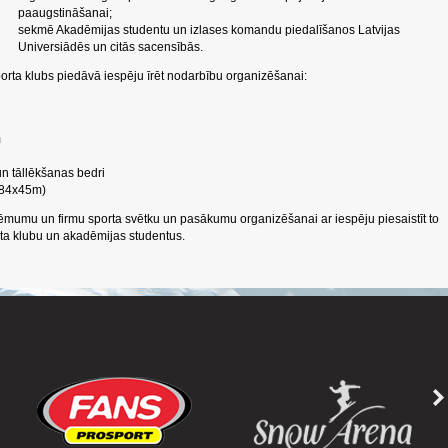
paaugstināšanai;
sekmē Akadēmijas studentu un izlases komandu piedalīšanos Latvijas
Universiādēs un citās sacensībās.
rta klubs piedāvā iespēju īrēt nodarbību organizēšanai:
m
un tāllēkšanas bedri
(84x45m)
mumu un firmu sporta svētku un pasākumu organizēšanai ar iespēju piesaistīt to
a klubu un akadēmijas studentus.