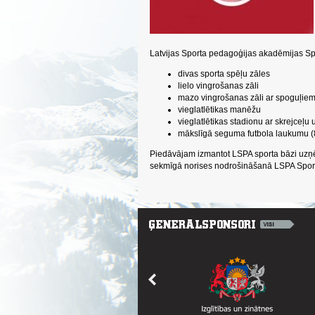
Latvijas Sporta pedagoģijas akadēmijas Spo
divas sporta spēļu zāles
lielo vingrošanas zāli
mazo vingrošanas zāli ar spoguļie
vieglatlētikas manēžu
vieglatlētikas stadionu ar skrejceļu 
mākslīgā seguma futbola laukumu 
Piedāvājam izmantot LSPA sporta bāzi uzņē
sekmīgā norises nodrošināšanā LSPA Sport