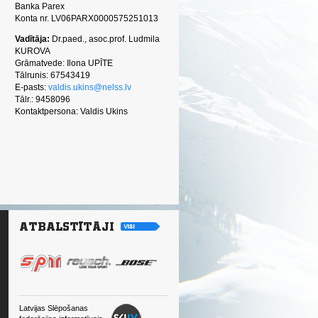
Banka Parex
Konta nr. LV06PARX0000575251013
Vadītāja:
Dr.paed., asoc.prof. Ludmila
KUROVA
Grāmatvede: Ilona UPĪTE
Tālrunis: 67543419
E-pasts:
valdis.ukins@nelss.lv
Tālr.: 9458096
Kontaktpersona: Valdis Ukins
Latvijas Slēpošanas