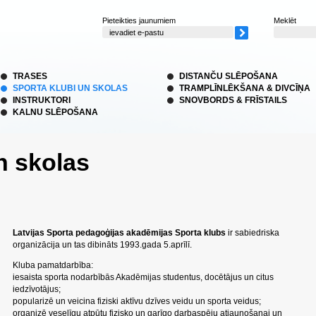
Pieteikties jaunumiem
Meklēt
TRASES
DISTANČU SLĒPOŠANA
SPORTA KLUBI UN SKOLAS
TRAMPLĪNLĒKŠANA & DIVCĪŅA
INSTRUKTORI
SNOVBORDS & FRĪSTAILS
KALNU SLĒPOŠANA
n skolas
Latvijas Sporta pedagoģijas akadēmijas Sporta klubs
ir sabiedriska
organizācija un tas dibināts 1993.gada 5.aprīlī.
Kluba pamatdarbība:
iesaista sporta nodarbībās Akadēmijas studentus, docētājus un citus
iedzīvotājus;
popularizē un veicina fiziski aktīvu dzīves veidu un sporta veidus;
organizē veselīgu atpūtu fizisko un garīgo darbaspēju atjaunošanai un