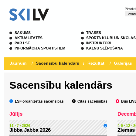
Pieteik
SĀKUMS
TRASES
AKTUALITĀTES
SPORTA KLUBI UN SKOLAS
PAR LSF
INSTRUKTORI
INFORMĀCIJA SPORTISTIEM
KALNU SLĒPOŠANA
Jaunumi
/
Sacensību kalendārs
/
Rezultāti
/
Galerijas
Sacensību kalendārs
LSF organizētās sacensības
Citas sacensības
Būs LIVE 
Jūlījs
Decemb
11 • 7 • 2026
4-6 • 12 • 
Jibba Jabba 2026
Ziemas 