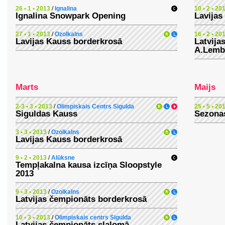
26 • 1 • 2013
/
Ignalina
10 • 2 • 20
Ignalina Snowpark Opening
Lavijas
27 • 1 • 2013
/
Ozolkalns
16 • 2 • 20
Lavijas Kauss borderkrosā
Latvija
A.Lembe
Marts
Maijs
2-3 • 3 • 2013
/
Olimpiskais Centrs Sigulda
25 • 5 • 20
Siguldas Kauss
Sezona
3 • 3 • 2013
/
Ozolkalns
Lavijas Kauss borderkrosā
9 • 2 • 2013
/
Alūksne
Tempļakalna kausa izcīņa Sloopstyle
2013
9 • 3 • 2013
/
Ozolkalns
Latvijas čempionāts borderkrosā
10 • 3 • 2013
/
Olimpiskais centrs Sigulda
Latvijas čempionāts slalomā