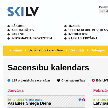
Pieteik
SĀKUMS
TRASES
AKTUALITĀTES
SPORTA KLUBI UN SKOLAS
PAR LSF
INSTRUKTORI
INFORMĀCIJA SPORTISTIEM
KALNU SLĒPOŠANA
Jaunumi
/
Sacensību kalendārs
/
Rezultāti
/
Galerijas
Sacensību kalendārs
LSF organizētās sacensības
Citas sacensības
Būs LIVE 
Janvāris
Februār
20 • 1 • 2013
/
Reiņa trase
8 • 2 • 201
Pasaules Sniega Diena
Latvija