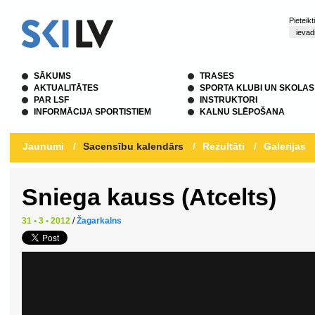
Pieteik
SĀKUMS
TRASES
AKTUALITĀTES
SPORTA KLUBI UN SKOLAS
PAR LSF
INSTRUKTORI
INFORMĀCIJA SPORTISTIEM
KALNU SLĒPOŠANA
Jaunumi
/
Sacensību kalendārs
/
Rezultāti
/
Galerijas
Sniega kauss (Atcelts)
31 • 3 • 2012
/
Žagarkalns