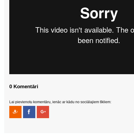
0 Komentāri
Lai pievienotu komentāru, ienāc ar kādu no sociālajiem tīkliem: