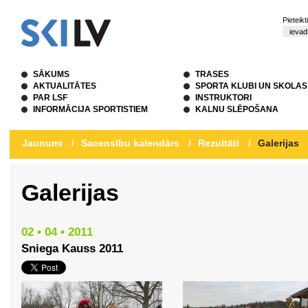
Pieteik
SĀKUMS
TRASES
AKTUALITĀTES
SPORTA KLUBI UN SKOLAS
PAR LSF
INSTRUKTORI
INFORMĀCIJA SPORTISTIEM
KALNU SLĒPOŠANA
Jaunumi
/
Sacensību kalendārs
/
Rezultāti
/
Galerijas
Galerijas
02 • 04 • 2011
Sniega Kauss 2011