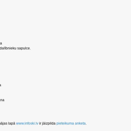
ja
alībnieku sapulce.
a
ana
mājas lapā
www.infoski.lv
ir jāizpilda
pieteikuma anketa
.