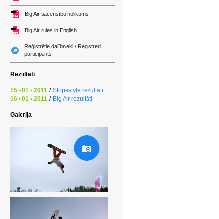
Big Air sacensību nolikums
Big Air rules in English
Reģistrētie dalībnieki / Registred
participants
Rezultāti
15 • 01 • 2011
/
Slopestyle rezultāti
16 • 01 • 2011
/
Big Air rezultāti
Galerija