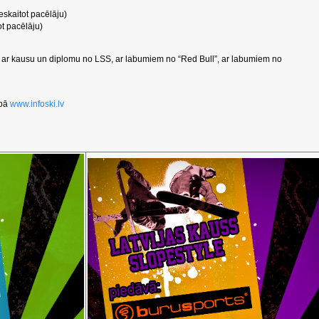
eskaitot pacēlāju)
t pacēlāju)
s ar kausu un diplomu no LSS, ar labumiem no “Red Bull”, ar labumiem no
apā
www.infoski.lv