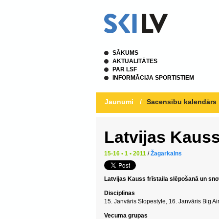
SĀKUMS
AKTUALITĀTES
PAR LSF
INFORMĀCIJA SPORTISTIEM
Jaunumi
/
Sacensību kalendārs
Latvijas Kauss
15-16 • 1 • 2011
/
Žagarkalns
Latvijas Kauss frīstaila slēpošanā un snov
Disciplīnas
15. Janvāris Slopestyle, 16. Janvāris Big Ai
Vecuma grupas