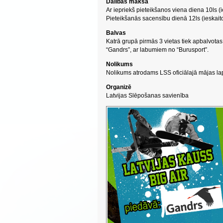
Dalības maksa
Ar iepriekš pieteikšanos viena diena 10ls (i
Pieteikšanās sacensību dienā 12ls (ieskaito
Balvas
Katrā grupā pirmās 3 vietas tiek apbalvota
“Gandrs”, ar labumiem no “Burusport”.
Nolikums
Nolikums atrodams LSS oficiālajā mājas l
Organizē
Latvijas Slēpošanas savienība