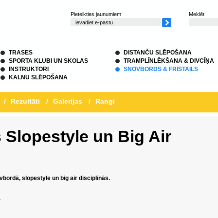
Pieteikties jaunumiem
Meklēt
TRASES
DISTANČU SLĒPOŠANA
SPORTA KLUBI UN SKOLAS
TRAMPLĪNLĒKŠANA & DIVCĪŅA
INSTRUKTORI
SNOVBORDS & FRĪSTAILS
KALNU SLĒPOŠANA
/
Rezultāti
/
Galerijas
/
Rangi
 Slopestyle un Big Air
bordā, slopestyle un big air disciplīnās.
r