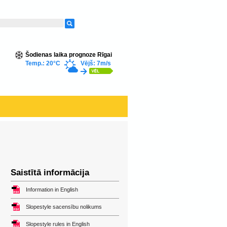
Šodienas laika prognoze Rīgai
Temp.: 20°C
Vējš: 7m/s
Saistītā informācija
Information in English
Slopestyle sacensību nolikums
Slopestyle rules in English