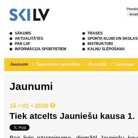
Pieteik
SĀKUMS
TRASES
AKTUALITĀTES
SPORTA KLUBI UN SKOLAS
PAR LSF
INSTRUKTORI
INFORMĀCIJA SPORTISTIEM
KALNU SLĒPOŠANA
Jaunumi
/
Sacensību kalendārs
/
Rezultāti
/
Galerijas
Jaunumi
15 • 01 • 2020
Tiek atcelts Jauniešu kausa 1