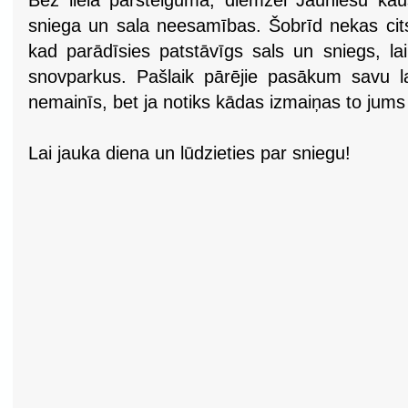
Bez liela pārsteiguma, diemžēl Jauniešu kau
sniega un sala neesamības. Šobrīd nekas cits 
kad parādīsies patstāvīgs sals un sniegs, la
snovparkus. Pašlaik pārējie pasākum savu 
nemainīs, bet ja notiks kādas izmaiņas to jums
Lai jauka diena un lūdzieties par sniegu!