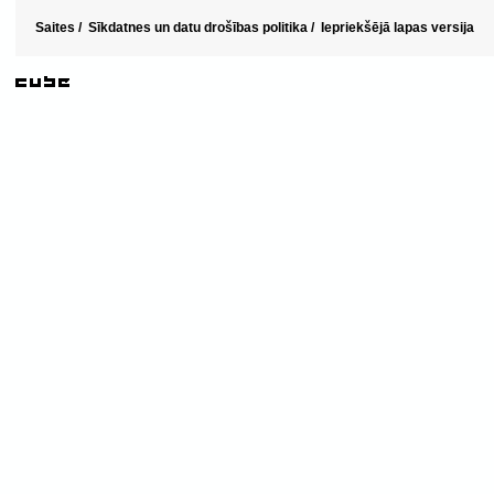
Saites
/
Sīkdatnes un datu drošības politika
/
Iepriekšējā lapas versija