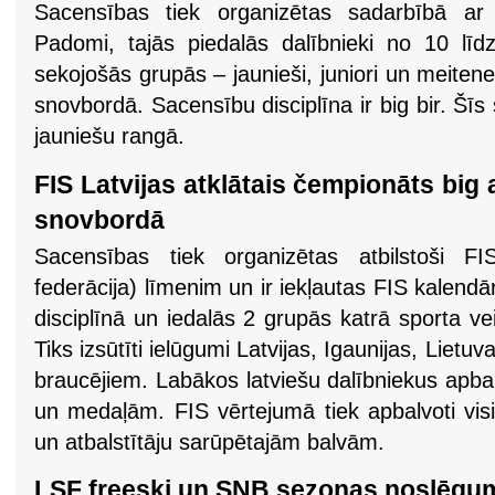
Sacensības tiek organizētas sadarbībā ar 
Padomi, tajās piedalās dalībnieki no 10 līd
sekojošās grupās – jaunieši, juniori un meitene
snovbordā. Sacensību disciplīna ir big bir. Šīs
jauniešu rangā.
FIS Latvijas atklātais čempionāts big a
snovbordā
Sacensības tiek organizētas atbilstoši FI
federācija) līmenim un ir iekļautas FIS kalendā
disciplīnā un iedalās 2 grupās katrā sporta vei
Tiks izsūtīti ielūgumi Latvijas, Igaunijas, Lietuv
braucējiem. Labākos latviešu dalībniekus apbal
un medaļām. FIS vērtejumā tiek apbalvoti vis
un atbalstītāju sarūpētajām balvām.
LSF freeski un SNB sezonas noslēgu