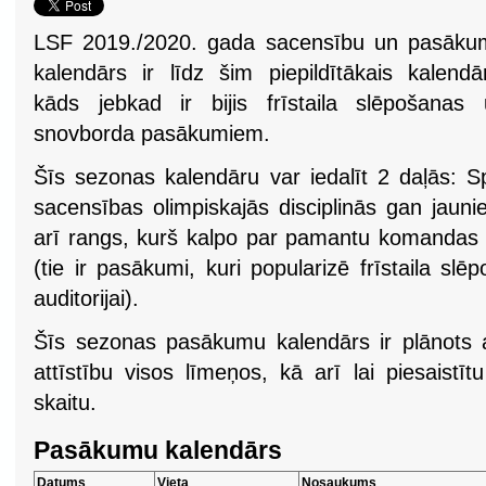
LSF 2019./2020. gada sacensību un pasāku
kalendārs ir līdz šim piepildītākais kalendā
kāds jebkad ir bijis frīstaila slēpošanas
snovborda pasākumiem.
Šīs sezonas kalendāru var iedalīt 2 daļās: Sp
sacensības olimpiskajās disciplinās gan jaun
arī rangs, kurš kalpo par pamantu komandas a
(tie ir pasākumi, kuri popularizē frīstaila s
auditorijai).
Šīs sezonas pasākumu kalendārs ir plānots a
attīstību visos līmeņos, kā arī lai piesaistī
skaitu.
Pasākumu kalendārs
Datums
Vieta
Nosaukums