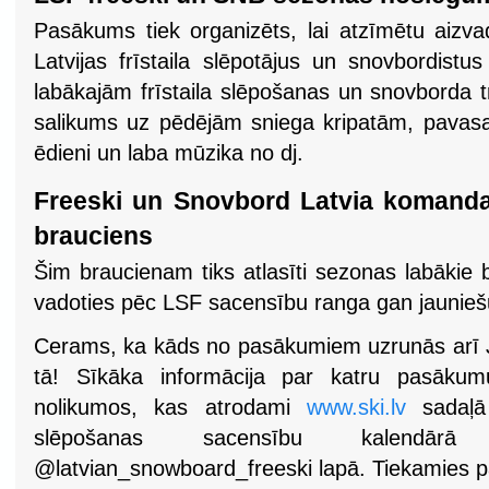
Pasākums tiek organizēts, lai atzīmētu aizva
Latvijas frīstaila slēpotājus un snovbordistu
labākajām frīstaila slēpošanas un snovborda t
salikums uz pēdējām sniega kripatām, pavasar
ēdieni un laba mūzika no dj.
Freeski un Snovbord Latvia komanda
brauciens
Šim braucienam tiks atlasīti sezonas labākie 
vadoties pēc LSF sacensību ranga gan jaunieš
Cerams, ka kāds no pasākumiem uzrunās arī Jū
tā! Sīkāka informācija par katru pasāk
nolikumos, kas atrodami
www.ski.lv
sadaļā 
slēpošanas sacensību kalendā
@latvian_snowboard_freeski lapā. Tiekamies pa