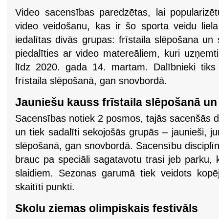
Video sacensības paredzētas, lai popularizēt
video veidošanu, kas ir šo sporta veidu liel
iedalītas divās grupas: frīstaila slēpošana u
piedalīties ar video matereāliem, kuri uzņem
līdz 2020. gada 14. martam. Dalībnieki tiks
frīstaila slēpošanā, gan snovbordā.
Jauniešu kauss frīstaila slēpošanā u
Sacensības notiek 2 posmos, tajās sacenšās da
un tiek sadalīti sekojošās grupās – jaunieši, ju
slēpošanā, gan snovbordā. Sacensību disciplīna 
brauc pa speciāli sagatavotu trasi jeb parku,
slaidiem. Sezonas garumā tiek veidots kopēja
skaitīti punkti.
Skolu ziemas olimpiskais festivāls