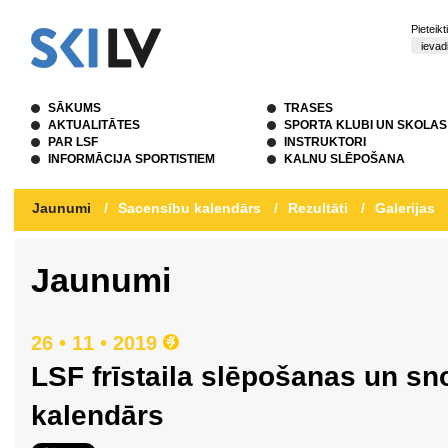
Pieteik
SĀKUMS
TRASES
AKTUALITĀTES
SPORTA KLUBI UN SKOLAS
PAR LSF
INSTRUKTORI
INFORMĀCIJA SPORTISTIEM
KALNU SLĒPOŠANA
Jaunumi
/
Sacensību kalendārs
/
Rezultāti
/
Galerijas
Jaunumi
26 • 11 • 2019
LSF frīstaila slēpošanas un s
kalendārs