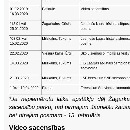
01.12.2019 –
Pasaule
Video sacensības
16.03.2020
*18.01 vai
Žagarkalns, Cēsis
Jauniešu kauss frīstaila slēpo
25.01.2020
posms
*08.02. vai
Milzkalns, Tukums
Jauniešu kauss frīstaila slēpo
15.02.2020
posms
22.02.2020
Viešura kalns, Ērgļi
Skolu ziemas olimpiksias festiv
14.03.2020
Milzkalns, Tukums
FIS Latvijas atklātais čempionāt
snovbordā
21.03. 2020
Milzkalns, Tukums
LSF freeski un SNB sezonas n
1.04 – 10.04.2020
Eiropa
Freeski un Snovborda komand
*Ja nepiemērotu laika apstākļu dēļ Žagarkal
sacensību parku, tad pirmajam Jauniešu kausam
bet otrajam posmam - 15. februāris.
Video sacensības