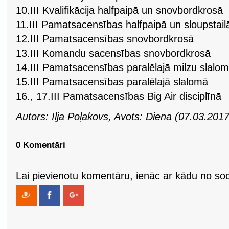
10.III Kvalifikācija halfpaipā un snovbordkrosā
11.III Pamatsacensības halfpaipā un sloupstail
12.III Pamatsacensības snovbordkrosā
13.III Komandu sacensības snovbordkrosā
14.III Pamatsacensības paralēlajā milzu slalo
15.III Pamatsacensības paralēlajā slalomā
16., 17.III Pamatsacensības Big Air disciplīnā
Autors: Iļja Poļakovs, Avots: Diena (07.03.2017
0 Komentāri
Lai pievienotu komentāru, ienāc ar kādu no soci