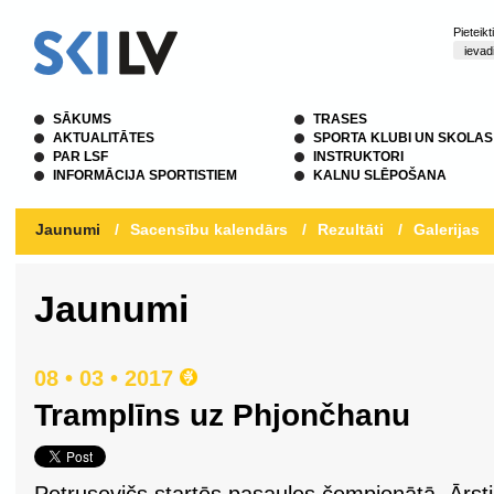
Pieteik
SĀKUMS
TRASES
AKTUALITĀTES
SPORTA KLUBI UN SKOLAS
PAR LSF
INSTRUKTORI
INFORMĀCIJA SPORTISTIEM
KALNU SLĒPOŠANA
Jaunumi
/
Sacensību kalendārs
/
Rezultāti
/
Galerijas
Jaunumi
08 • 03 • 2017
Tramplīns uz Phjončhanu