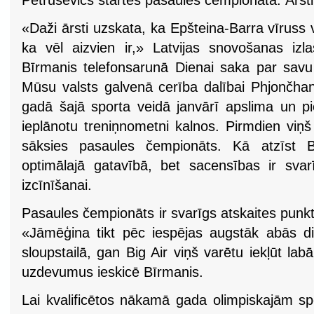
Petrusevičs startēs pasaules čempionātā. Ārsti 
«Daži ārsti uzskata, ka Epšteina-Barra vīruss v
ka vēl aizvien ir,» Latvijas snovošanas izla
Bīrmanis telefonsarunā Dienai saka par sav
Mūsu valsts galvenā cerība dalībai Phjončhan
gadā šajā sporta veidā janvārī apslima un pie
ieplānotu treniņnometni kalnos. Pirmdien viņš
sāksies pasaules čempionāts. Kā atzīst 
optimālajā gatavībā, bet sacensības ir sva
izcīnīšanai.
Pasaules čempionāts ir svarīgs atskaites punkts
«Jāmēģina tikt pēc iespējas augstāk abās dis
sloupstailā, gan Big Air viņš varētu iekļūt la
uzdevumus ieskicē Bīrmanis.
Lai kvalificētos nākamā gada olimpiskajām spēlē