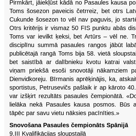
Pirmkārt, jāiekļūst kādā no Pasaules kausa p
Toms šosezon paveicis četrreiz, bet otrs Latv
Cukunde šosezon to vēl nav paguvis, jo start
Otrs kritērijs ir vismaz 50 FIS punktu abās disc
Toms var ievilkt ķeksi, bet Artūrs – vēl ne. Tr
disciplīnu summā pasaules rangos jābūt lab
publicētajā rangā Toms bija 58. vietā sloupstai
bet saistībā ar dalībnieku kvotu katrai valst
viņam priekšā esoši snovotāji nākamziem pa
Dienvidkoreju. Bīrmanis aprēķinājis, ka, atskai
sportistus, Petrusevičs pašlaik ir ap kāroto 40
var izšķirt rezultāts pasaules čempionātā. «
lielāka nekā Pasaules kausa posmos. Būs a
tāpēc par savu vietu nāksies pacīnīties.»
Snovošana Pasaules čempionāts Spānijā
9.III Kvalifikācijas sloupstailā