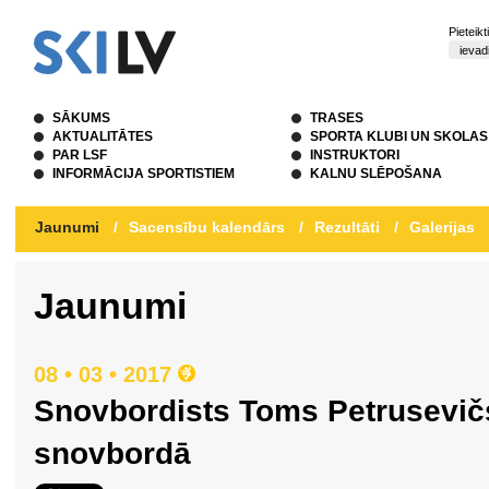
Pieteik
SĀKUMS
TRASES
AKTUALITĀTES
SPORTA KLUBI UN SKOLAS
PAR LSF
INSTRUKTORI
INFORMĀCIJA SPORTISTIEM
KALNU SLĒPOŠANA
Jaunumi
/
Sacensību kalendārs
/
Rezultāti
/
Galerijas
Jaunumi
08 • 03 • 2017
Snovbordists Toms Petrusevič
snovbordā