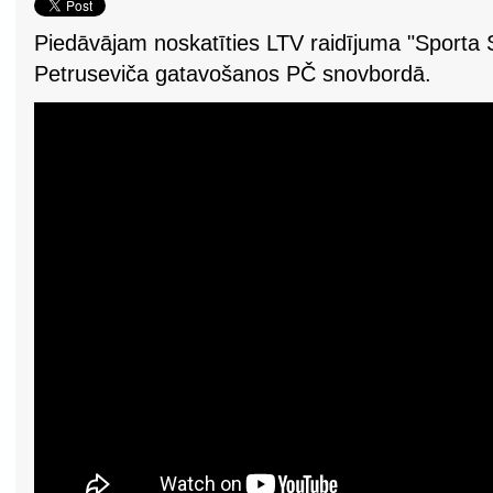
Piedāvājam noskatīties LTV raidījuma "Sporta 
Petruseviča gatavošanos PČ snovbordā.