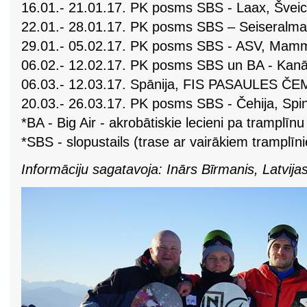
16.01.- 21.01.17. PK posms SBS - Laax, Šveice
22.01.- 28.01.17. PK posms SBS – Seiseralma, I
29.01.- 05.02.17. PK posms SBS - ASV, Mam
06.02.- 12.02.17. PK posms SBS un BA - Kan
06.03.- 12.03.17. Spānija, FIS PASAULES Č
20.03.- 26.03.17. PK posms SBS - Čehija, Spi
*BA - Big Air - akrobātiskie lecieni pa tramplīnu
*SBS - slopustails (trase ar vairākiem tramplī
Informāciju sagatavoja: Inārs Bīrmanis, Latvija