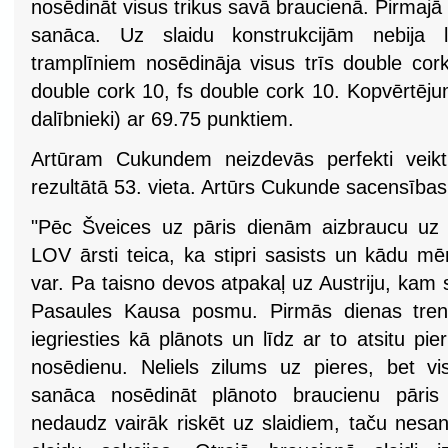
nosēdināt visus trikus savā braucienā. Pirmajā 
sanāca. Uz slaidu konstrukcijām nebija 
tramplīniem nosēdināja visus trīs double co
double cork 10, fs double cork 10. Kopvērtēju
dalībnieki) ar 69.75 punktiem.
Artūram Cukundem neizdevās perfekti veik
rezultātā 53. vieta. Artūrs Cukunde sacensības 
"Pēc Šveices uz pāris dienām aizbraucu uz La
LOV ārsti teica, ka stipri sasists un kādu mē
var. Pa taisno devos atpakaļ uz Austriju, kam s
Pasaules Kausa posmu. Pirmās dienas tren
iegriesties kā plānots un līdz ar to atsitu pi
nosēdienu. Neliels zilums uz pieres, bet vis
sanāca nosēdināt plānoto braucienu pāris r
nedaudz vairāk riskēt uz slaidiem, taču nesa