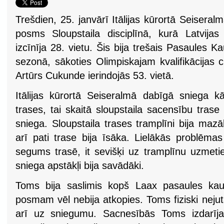
Trešdien, 25. janvārī Itālijas kūrortā Seisera
posms Sloupstaila disciplīnā, kurā Latvija
izcīnīja 28. vietu. Šis bija trešais Pasaules Ka
sezonā, sākoties Olimpiskajam kvalifikācijas c
Artūrs Cukunde ierindojās 53. vietā.
Itālijas kūrortā Seiseralmā dabīgā sniega k
trases, tai skaitā sloupstaila sacensību tras
sniega. Sloupstaila trases tramplīni bija maz
arī pati trase bija īsāka. Lielākās problēma
segums trasē, it sevišķi uz tramplīnu uzmetie
sniega apstākļi bija savādāki.
Toms bija saslimis kopš Laax pasaules ka
posmam vēl nebija atkopies. Toms fiziski nej
arī uz sniegumu. Sacnesībās Toms izdarīja 