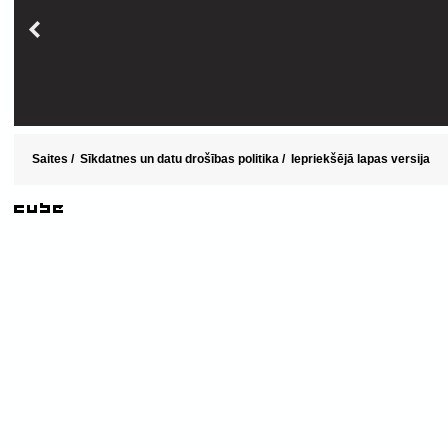
Saites
/
Sīkdatnes un datu drošības politika
/
Iepriekšējā lapas versija