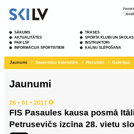
Pieteik
SĀKUMS
TRASES
AKTUALITĀTES
SPORTA KLUBI UN SKOLAS
PAR LSF
INSTRUKTORI
INFORMĀCIJA SPORTISTIEM
KALNU SLĒPOŠANA
Jaunumi
/
Sacensību kalendārs
/
Rezultāti
/
Galerijas
Jaunumi
26 • 01 • 2017
FIS Pasaules kausa posmā Itāl
Petrusevičs izcīna 28. vietu slo