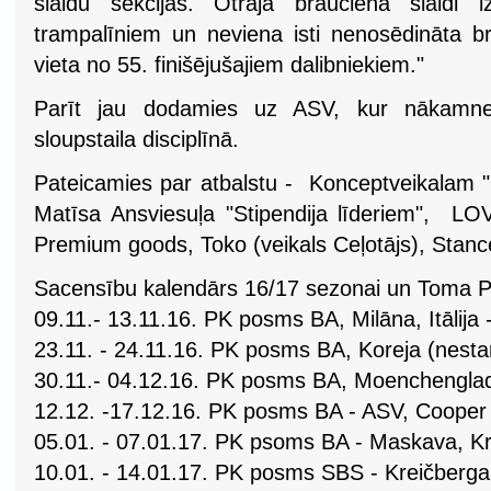
slaidu sekcijas. Otrajā braucienā slaidi 
trampalīniem un neviena isti nenosēdināta br
vieta no 55. finišējušajiem dalibniekiem."
Parīt jau dodamies uz ASV, kur nākamn
sloupstaila disciplīnā.
Pateicamies par atbalstu - Konceptveikalam "
Matīsa Ansviesuļa "Stipendija līderiem", LO
Premium goods, Toko (veikals Ceļotājs), Stanc
Sacensību kalendārs 16/17 sezonai un Toma Pet
09.11.- 13.11.16. PK posms BA, Milāna, Itālija -
23.11. - 24.11.16. PK posms BA, Koreja (nesta
30.11.- 04.12.16. PK posms BA, Moenchengladb
12.12. -17.12.16. PK posms BA - ASV, Cooper M
05.01. - 07.01.17. PK psoms BA - Maskava, Krie
10.01. - 14.01.17. PK posms SBS - Kreičberga, 