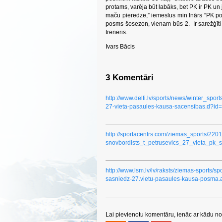
protams, varēja būt labāks, bet PK ir PK u
maču pieredze,” iemeslus min Inārs “PK po
posms šosezon, vienam būs 2. Ir sarežģīti r 
treneris.
Ivars Bācis
3 Komentāri
http://www.delfi.lv/sports/news/winter_spo
27-vieta-pasaules-kausa-sacensibas.d?i
http://sportacentrs.com/ziemas_sports/220
snovbordists_t_petrusevics_27_vieta_pk_s
http://www.lsm.lv/lv/raksts/ziemas-sports/sp
sasniedz-27.vietu-pasaules-kausa-posma.
Lai pievienotu komentāru, ienāc ar kādu no 