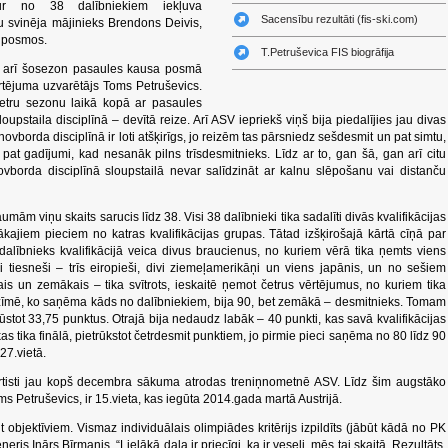
 kur no 38 dalībniekiem iekļuva
Sacensību rezultāti (fis-ski.com)
u svinēja mājinieks Brendons Deivis,
a posmos.
T.Petruševica FIS biogrāfija
et arī šosezon pasaules kausa posmā
rtējuma uzvarētājs Toms Petruševics.
tru sezonu laikā kopā ar pasaules
sloupstaila disciplīnā – devītā reize. Arī ASV iepriekš viņš bija piedalījies jau divas
vborda disciplīnā ir loti atšķirīgs, jo reizēm tas pārsniedz sešdesmit un pat simtu,
i pat gadījumi, kad nesanāk pilns trīsdesmitnieks. Līdz ar to, gan šā, gan arī citu
vborda disciplīnā sloupstailā nevar salīdzināt ar kalnu slēpošanu vai distanču
umām viņu skaits sarucis līdz 38. Visi 38 dalībnieki tika sadalīti divās kvalifikācijas
bākajiem pieciem no katras kvalifikācijas grupas. Tātad izšķirošajā kārtā cīņā par
dalībnieks kvalifikācijā veica divus braucienus, no kuriem vērā tika ņemts viens
i tiesneši – trīs eiropieši, divi ziemeļamerikāņi un viens japānis, un no sešiem
is un zemākais – tika svītrots, ieskaitē ņemot četrus vērtējumus, no kuriem tika
atzīmē, ko saņēma kāds no dalībniekiem, bija 90, bet zemākā – desmitnieks. Tomam
stot 33,75 punktus. Otrajā bija nedaudz labāk – 40 punkti, kas savā kvalifikācijas
as tika finālā, pietrūkstot četrdesmit punktiem, jo pirmie pieci saņēma no 80 līdz 90
27.vietā.
portisti jau kopš decembra sākuma atrodas treniņnometnē ASV. Līdz šim augstāko
s Petruševics, ir 15.vieta, kas iegūta 2014.gada martā Austrijā.
objektīviem. Vismaz individuālais olimpiādes kritērijs izpildīts (jābūt kādā no PK
ris Inārs Bīrmanis. “Lielākā daļa ir priecīgi, ka ir veseli, mēs tai skaitā. Rezultāts,