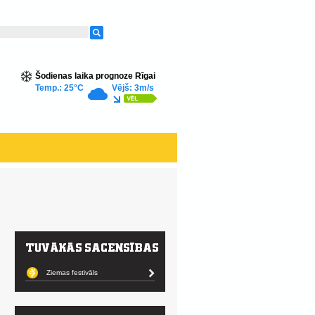
Šodienas laika prognoze Rīgai
Temp.: 25°C
Vējš: 3m/s
Ziemas festivāls