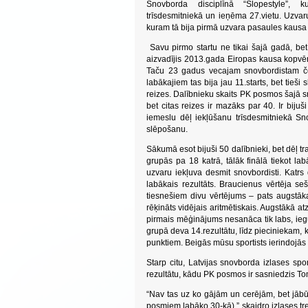
Snovborda disciplīnā “Slopestyle”,
trīsdesmitniekā un ieņēma 27.vietu. Uzvar
kuram tā bija pirmā uzvara pasaules kaus
Savu pirmo startu ne tikai šajā gadā, b
aizvadījis 2013.gada Eiropas kausa kopvē
Taču 23 gadus vecajam snovbordistam če
labākajiem tas bija jau 11.starts, bet tieši 
reizes. Dalībnieku skaits PK posmos šajā sno
bet citas reizes ir mazāks par 40. Ir bijuš
iemeslu dēļ iekļūšanu trīsdesmitniekā Sno
slēpošanu.
Sākumā esot bijuši 50 dalībnieki, bet dēļ tra
grupās pa 18 katrā, tālāk finālā tiekot la
uzvaru iekļuva desmit snovbordisti. Katrs 
labākais rezultāts. Braucienus vērtēja seš
tiesnešiem divu vērtējums – pats augstāka
rēķināts vidējais aritmētiskais. Augstākā 
pirmais mēģinājums nesanāca tik labs, iegū
grupā deva 14.rezultātu, līdz pieciniekam, k
punktiem. Beigās mūsu sportists ierindojās 
Starp citu, Latvijas snovborda izlases s
rezultātu, kādu PK posmos ir sasniedzis Tom
“Nav tas uz ko gājām un cerējām, bet jābūt 
posmiem labāko 30-kā),” skaidro izlases trene