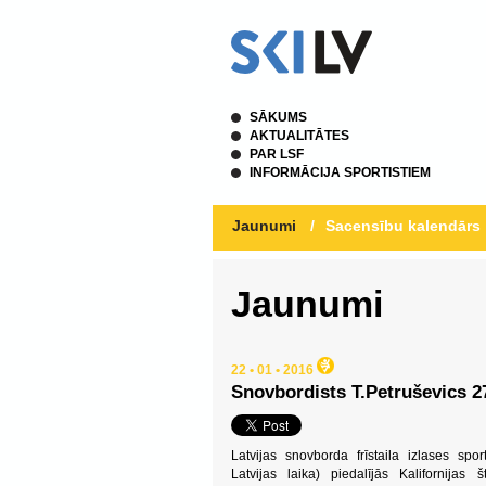
SĀKUMS
AKTUALITĀTES
PAR LSF
INFORMĀCIJA SPORTISTIEM
Jaunumi
/
Sacensību kalendārs
Jaunumi
22 • 01 • 2016
Snovbordists T.Petruševics 27
Latvijas snovborda frīstaila izlases spo
Latvijas laika) piedalījās Kalifornij