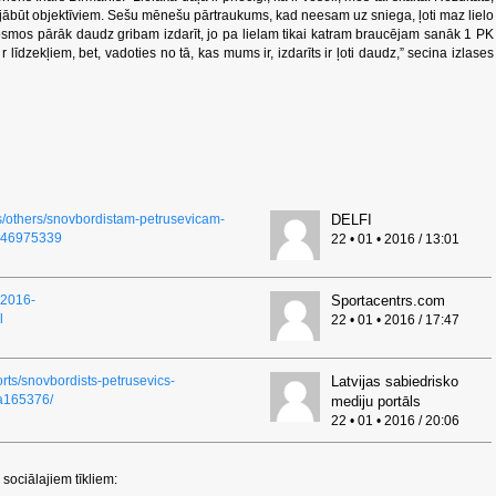
n jābūt objektīviem. Sešu mēnešu pārtraukums, kad neesam uz sniega, ļoti maz lielo
smos pārāk daudz gribam izdarīt, jo pa lielam tikai katram braucējam sanāk 1 PK
līdzekļiem, bet, vadoties no tā, kas mums ir, izdarīts ir ļoti daudz,” secina izlases
rts/others/snovbordistam-petrusevicam-
DELFI
d=46975339
22 • 01 • 2016 / 13:01
12016-
Sportacentrs.com
l
22 • 01 • 2016 / 17:47
orts/snovbordists-petrusevics-
Latvijas sabiedrisko
a165376/
mediju portāls
22 • 01 • 2016 / 20:06
sociālajiem tīkliem: