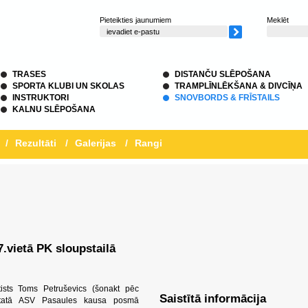
Pieteikties jaunumiem
Meklēt
TRASES
DISTANČU SLĒPOŠANA
SPORTA KLUBI UN SKOLAS
TRAMPLĪNLĒKŠANA & DIVCĪŅA
INSTRUKTORI
SNOVBORDS & FRĪSTAILS
KALNU SLĒPOŠANA
/
Rezultāti
/
Galerijas
/
Rangi
.vietā PK sloupstailā
rtists Toms Petruševics (šonakt pēc
Saistītā informācija
as štatā ASV Pasaules kausa posmā