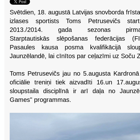
Svētdien, 18. augustā Latvijas snovborda frīsta
izlases sportists Toms Petrusevičs start
2013./2014. gada sezonas pirma
Starptautiskās slēpošanas federācijas (FI
Pasaules kausa posma kvalifikācijā sloups
Jaunzēlandē, lai cīnītos par ceļazīmi uz Soču
Toms Petrusevičs jau no 5.augusta Kardronā
oficiālie treniņi tiek aizvadīti 16.un 17.a
sloupstaila disciplīnā ir arī daļa no Jaun
Games" programmas.