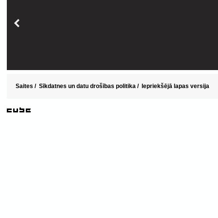
Saites
/
Sīkdatnes un datu drošības politika
/
Iepriekšējā lapas versija