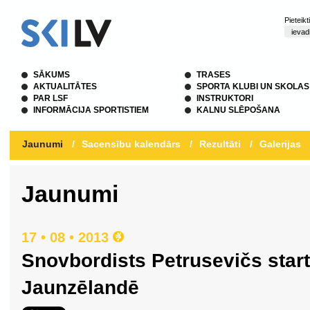
Pieteik
SĀKUMS
TRASES
AKTUALITĀTES
SPORTA KLUBI UN SKOLAS
PAR LSF
INSTRUKTORI
INFORMĀCIJA SPORTISTIEM
KALNU SLĒPOŠANA
Jaunumi
/
Sacensību kalendārs
/
Rezultāti
/
Galerijas
Jaunumi
17 • 08 • 2013
Snovbordists Petrusevičs sta
Jaunzēlandē