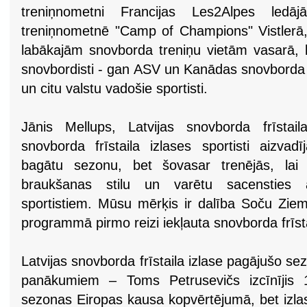
treniņnometni Francijas Les2Alpes ledāj
treniņnometnē "Camp of Champions" Vistlerā, 
labākajām snovborda treniņu vietām vasarā, k
snovbordisti - gan ASV un Kanādas snovborda i
un citu valstu vadošie sportisti.
Jānis Mellups, Latvijas snovborda frīstaila
snovborda frīstaila izlases sportisti aizva
bagātu sezonu, bet šovasar trenējās, lai 
braukšanas stilu un varētu sacensties 
sportistiem. Mūsu mērķis ir dalība Soču Ziem
programmā pirmo reizi iekļauta snovborda frīstai
Latvijas snovborda frīstaila izlase pagājušo se
panākumiem – Toms Petrusevičs izcīnījis 1
sezonas Eiropas kausa kopvērtējumā, bet izlas