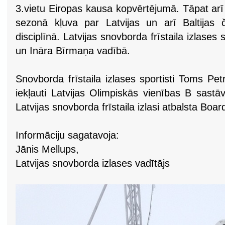
3.vietu Eiropas kausa kopvērtējumā. Tāpat ar
sezonā kļuva par Latvijas un arī Baltijas 
disciplīnā. Latvijas snovborda frīstaila izlases
un Ināra Bīrmaņa vadībā.
Snovborda frīstaila izlases sportisti Toms Pet
iekļauti Latvijas Olimpiskās vienības B sast
Latvijas snovborda frīstaila izlasi atbalsta Bo
Informāciju sagatavoja:
Jānis Mellups,
Latvijas snovborda izlases vadītājs