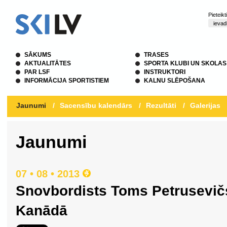
Pieteik
SĀKUMS
TRASES
AKTUALITĀTES
SPORTA KLUBI UN SKOLAS
PAR LSF
INSTRUKTORI
INFORMĀCIJA SPORTISTIEM
KALNU SLĒPOŠANA
Jaunumi
/
Sacensību kalendārs
/
Rezultāti
/
Galerijas
Jaunumi
07 • 08 • 2013
Snovbordists Toms Petrusevičs
Kanādā