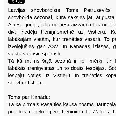
Latvijas snovbordists Toms Petrusevičs 
snovborda sezonai, kura sāksies jau augustā 
Alpes - jūnija, jūlija mēnesī aizvadīja trīs ned
divu nedēļu treniņnometnē uz Vistleru, Ka
labākajām vietām, kur trenēties vasarā. To pa
izvēlējušies gan ASV un Kanādas izlases, g
valstu vadošie sportisti.
Tā kā mums šajā sezonā ir lieli mērķi, un la
labākās treniņvietas un to dotās iespējas. Šo
iespēju doties uz Vistleru un trenēties ko
snovbordistiem.
Toms par Kanādu:
Tā kā pirmais Pasaules kausa posms Jaunzēlan
pec trīs nedēļu ilgiem treniņiem Les2alpes, F