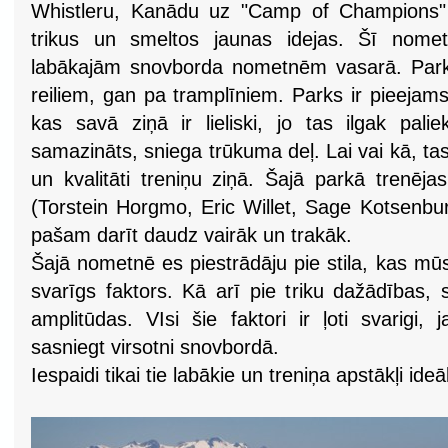
Whistleru, Kanādu uz "Camp of Champions" 
trikus un smeltos jaunas idejas. Šī nome
labākajām snovborda nometnēm vasarā. Parks 
reiliem, gan pa tramplīniem. Parks ir pieejam
kas savā ziņā ir lieliski, jo tas ilgak pal
samazināts, sniega trūkuma deļ. Lai vai kā, t
un kvalitāti treniņu ziņā. Šajā parkā trenēja
(Torstein Horgmo, Eric Willet, Sage Kotsenbur
pašam darīt daudz vairāk un trakāk.
Šajā nometnē es piestrādāju pie stila, kas mūs
svarīgs faktors. Kā arī pie triku dažādības, 
amplitūdas. VIsi šie faktori ir ļoti svarigi,
sasniegt virsotni snovbordā.
Iespaidi tikai tie labākie un treniņa apstākļi ideāl