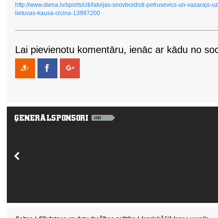
http://www.diena.lv/sports/citi/latvijas-snovbordisti-petrusevics-un-vasarajs-u
lietuvas-kausa-izcina-13997200
Lai pievienotu komentāru, ienāc ar kādu no soci