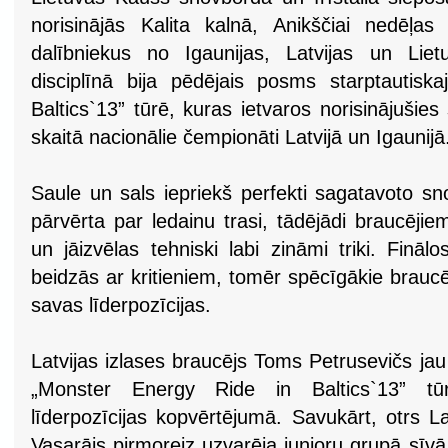
norisinājās Kalita kalnā, Anikščiai nedēļa
dalībniekus no Igaunijas, Latvijas un Liet
disciplīnā bija pēdējais posms starptautis
Baltics`13” tūrē, kuras ietvaros norisinājušies
skaitā nacionālie čempionāti Latvijā un Igaunijā
Saule un sals iepriekš perfekti sagatavoto s
pārvērta par ledainu trasi, tādējādi braucēji
un jāizvēlas tehniski labi zināmi triki. Finālo
beidzās ar kritieniem, tomēr spēcīgākie braucēj
savas līderpozīcijas.
Latvijas izlases braucējs Toms Petrusevičs jau 
„Monster Energy Ride in Baltics`13” tūr
līderpozīcijas kopvērtējumā. Savukārt, otrs La
Vasarājs pirmoreiz uzvarēja junioru grupā sīvā