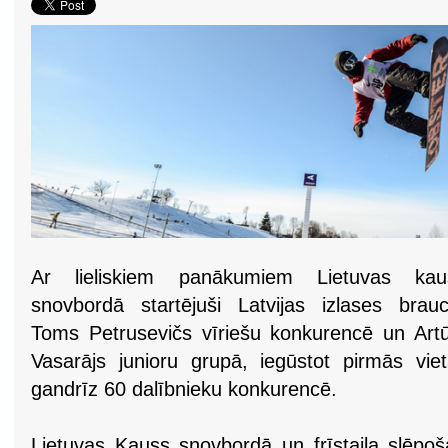
Ar lieliskiem panākumiem Lietuvas kau
snovbordā startējuši Latvijas izlases brauc
Toms Petrusevičs vīriešu konkurencē un Art
Vasarājs junioru grupā, iegūstot pirmās vie
gandrīz 60 dalībnieku konkurencē.
Lietuvas Kauss snovbordā un frīstaila slēpo