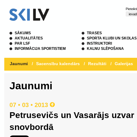
Pieteik
SĀKUMS
TRASES
AKTUALITĀTES
SPORTA KLUBI UN SKOLAS
PAR LSF
INSTRUKTORI
INFORMĀCIJA SPORTISTIEM
KALNU SLĒPOŠANA
Jaunumi
/
Sacensību kalendārs
/
Rezultāti
/
Galerijas
Jaunumi
07 • 03 • 2013
Petrusevičs un Vasarājs uzvar
snovbordā