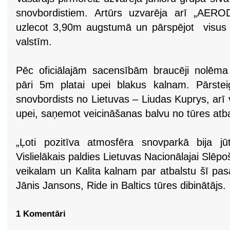
snovbordistiem. Artūrs uzvarēja arī „AERO
uzlecot 3,90m augstumā un pārspējot visus c
valstīm.
Pēc oficiālajām sacensībām braucēji nolēma n
pāri 5m platai upei blakus kalnam. Pārste
snovbordists no Lietuvas – Liudas Kuprys, arī v
upei, saņemot veicināšanas balvu no tūres atb
„Ļoti pozitīva atmosfēra snovparkā bija j
Vislielākais paldies Lietuvas Nacionālajai Slēp
veikalam un Kalita kalnam par atbalstu šī pa
Jānis Jansons, Ride in Baltics tūres dibinātājs.
1 Komentāri