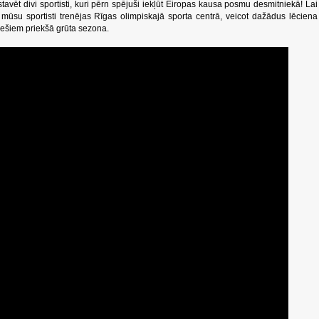
avēt divi sportisti, kuri pērn spējuši iekļūt Eiropas kausa posmu desmitniekā! Lai
 mūsu sportisti trenējas Rīgas olimpiskajā sporta centrā, veicot dažādus lēciena
viešiem priekšā grūta sezona.