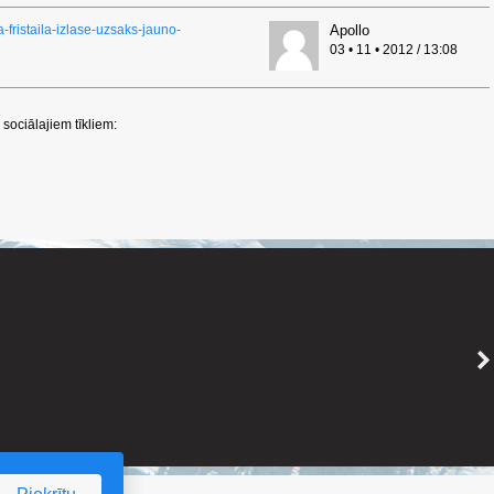
a-fristaila-izlase-uzsaks-jauno-
Apollo
03 • 11 • 2012 / 13:08
sociālajiem tīkliem: