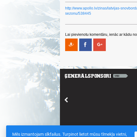
http://www.apollo.lv/zinas/latvijas-snovbord
sezonu/538445
Lai pievienotu komentāru, ienāc ar kādu no 
Mēs izmantojam sīkfailus. Turpinot lietot mūsu tīmekļa vietni,