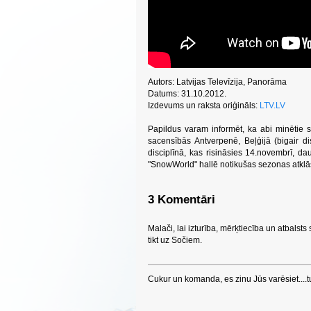
Autors: Latvijas Televīzija, Panorāma
Datums: 31.10.2012.
Izdevums un raksta oriģināls:
LTV.LV
Papildus varam informēt, ka abi minētie s
sacensībās Antverpenē, Beļģijā (bigair d
disciplīnā, kas risināsies 14.novembrī, 
"SnowWorld" hallē notikušas sezonas atkl
3 Komentāri
Malači, lai izturība, mērķtiecība un atbals
tikt uz Sočiem.
Cukur un komanda, es zinu Jūs varēsiet....tu