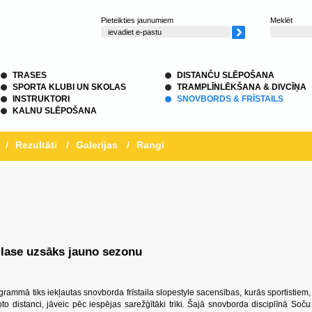
Pieteikties jaunumiem
Meklēt
TRASES
DISTANČU SLĒPOŠANA
SPORTA KLUBI UN SKOLAS
TRAMPLĪNLĒKŠANA & DIVCĪŅA
INSTRUKTORI
SNOVBORDS & FRĪSTAILS
KALNU SLĒPOŠANA
/
Rezultāti
/
Galerijas
/
Rangi
izlase uzsāks jauno sezonu
rammā tiks iekļautas snovborda frīstaila slopestyle sacensības, kurās sportistiem,
to distanci, jāveic pēc iespējas sarežģītāki triki. Šajā snovborda disciplīnā Soču