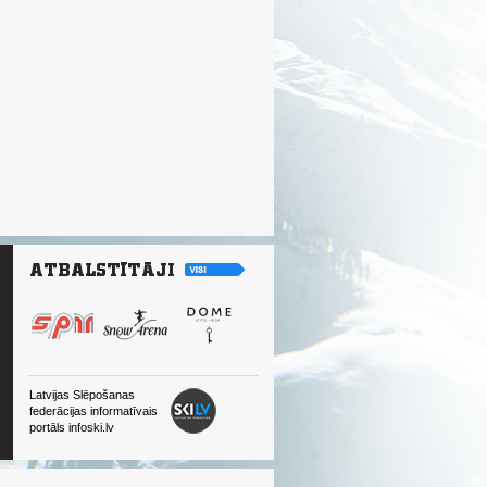
Latvijas Slēpošanas
federācijas informatīvais
portāls infoski.lv