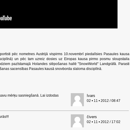
portisti pēc nometnes Austrijā vispirms 10.novembrī piedalīsies Pasaules kausa
isciplīnā) un pēc tam uzreiz dosies uz Eiropas kausa pirmo posmu sloupstaila
daudziem pazīstamajā Holandes slēpošanas hallē "SnowWorld" Landgrāfā. Parasti
āšanas sacensības Pasaules kausā snovborda slaloma disciplīnā.
ts savu mērķu sasniegšanā. Lai izdodas
Ivars
02 • 11 • 2012 / 08:47
rās!!!
čivers
02 • 11 • 2012 / 17:02