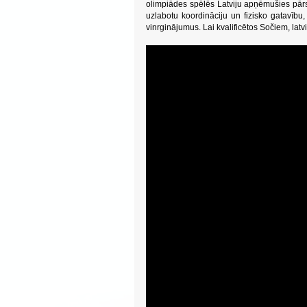
olimpiādes spēlēs Latviju apņēmušies pārst
uzlabotu koordināciju un fizisko gatavību,
vinrginājumus. Lai kvalificētos Sočiem, lat