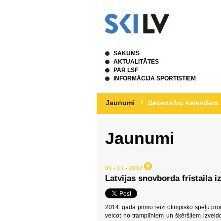
SĀKUMS
AKTUALITĀTES
PAR LSF
INFORMĀCIJA SPORTISTIEM
Jaunumi
/
Sacensību kalendārs
Jaunumi
01 • 11 • 2012
Latvijas snovborda frīstaila 
2014. gadā pirmo reizi olimpisko spēļu prog
veicot no tramplīniem un šķēršļiem izveido