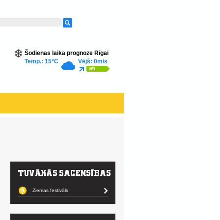
Šodienas laika prognoze Rīgai
Temp.: 15°C
Vējš: 0m/s
Ziemas festivāls