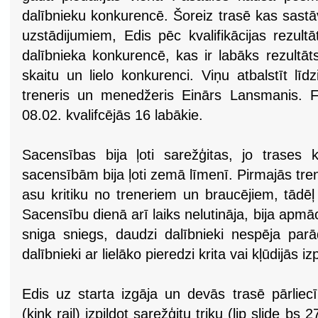
dalībnieku konkurencē. Šoreiz trasē kas sast
uzstādijumiem, Edis pēc kvalifikācijas rezult
dalībnieka konkurencē, kas ir labāks rezultāt
skaitu un lielo konkurenci. Viņu atbalstīt līd
treneris un menedžeris Einārs Lansmanis. F
08.02. kvalifcējās 16 labākie.
Sacensības bija ļoti sarežģitas, jo trases 
sacensībām bija ļoti zemā līmenī. Pirmajās tr
asu kritiku no treneriem un braucējiem, tādēļ
Sacensību dienā arī laiks nelutināja, bija apmā
sniga sniegs, daudzi dalībnieki nespēja parā
dalībnieki ar lielāko pieredzi krita vai kļūdijās izp
Edis uz starta izgāja un devās trasē pārliec
(kink rail) izpildot sarežģitu triku (lip slide 