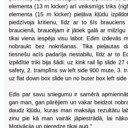
elementa (13 m kicker) arī veiksmīgs triks (rig
elementa (15 m kicker) pieļāva kļūdu izpildo
piedzīvoja kritienu, līdz ar to šīs brauciens
braucienā, braucējam ir jātiek galā ar milzīgu p
tikai viena iespēja visu labot. Edim izdevās 
nobraukt bez nokrišanas. Tika pieļautas d
tiesnešu acīs padarīja nestabilu, līdz ar to 
izpildītie triki bija šādi: uz kink rail lip slide 2
safety, 2. tramplīns sw left side 900 mute, 3. tr
uz flat down box slide un no buter box left side f
Edis par savu sniegumu ir samērā apmierināts
gan man, gan pārējiem un vakar beidzot nobrau
daudz kļūdu, kuras man maksāja rezultātu la
zinu pie kā man vairāk jāpiestrādā, lai nāko
Motivācija un pieredze tikai aug.”