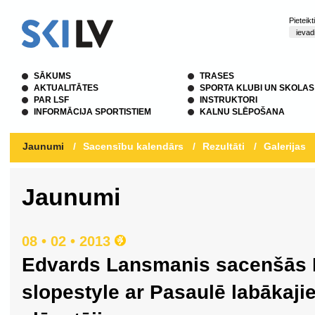
Pieteik
SĀKUMS
TRASES
AKTUALITĀTES
SPORTA KLUBI UN SKOLAS
PAR LSF
INSTRUKTORI
INFORMĀCIJA SPORTISTIEM
KALNU SLĒPOŠANA
Jaunumi
/
Sacensību kalendārs
/
Rezultāti
/
Galerijas
Jaunumi
08 • 02 • 2013
Edvards Lansmanis sacenšās 
slopestyle ar Pasaulē labākajie