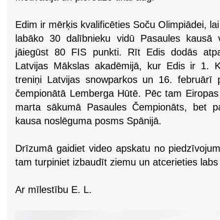
Edim ir mērķis kvalificēties Soču Olimpiādei, lai 
labāko 30 dalībnieku vidū Pasaules kausā 
jāiegūst 80 FIS punkti. Rīt Edis dodās atpa
Latvijas Mākslas akadēmijā, kur Edis ir 1. K
treniņi Latvijas snowparkos un 16. februārī p
čempionātā Lemberga Hūtē. Pēc tam Eiropas k
marta sākumā Pasaules Čempionāts, bet p
kausa noslēguma posms Spānijā.
Drīzumā gaidiet video apskatu no piedzīvojum
tam turpiniet izbaudīt ziemu un atcerieties labs
Ar mīlestību E. L.