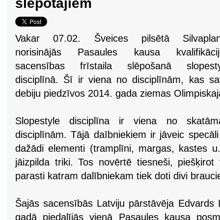
slēpotājiem
Vakar 07.02. Šveices pilsētā Silvaplan
norisinājās Pasaules kausa kvalifikācij
sacensības frīstaila slēpošanā slopesty
disciplīnā. Šī ir viena no disciplīnām, kas s
debiju piedzīvos 2014. gada ziemas Olimpiskajā
Slopestyle disciplīna ir viena no skatāma
disciplīnām. Tājā daībniekiem ir jāveic specāli 
dažādi elementi (tramplīni, margas, kastes u.
jāizpilda triki. Tos novērtē tiesneši, piešķir
parasti katram dalībniekam tiek doti divi brauci
Šajās sacensībās Latviju pārstāvēja Edvards 
gadā piedalījās vienā Pasaules kausa posmā