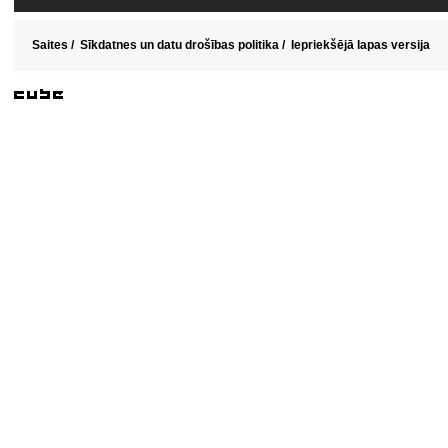
Saites
/
Sīkdatnes un datu drošības politika
/
Iepriekšējā lapas versija