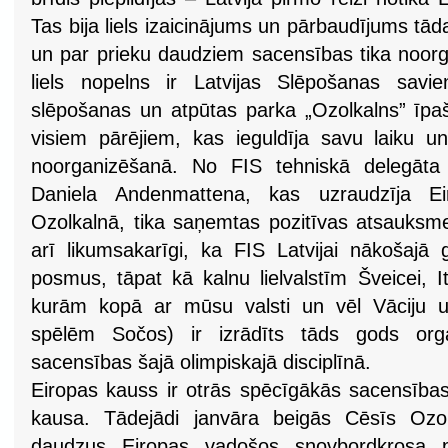
Tas bija liels izaicinājums un pārbaudījums tāda
un par prieku daudziem sacensības tika noorga
liels nopelns ir Latvijas Slēpošanas savi
slēpošanas un atpūtas parka „Ozolkalns” īp
visiem pārējiem, kas ieguldīja savu laiku 
noorganizēšanā. No FIS tehniskā delegāta 
Daniela Andenmattena, kas uzraudzīja E
Ozolkalnā, tika saņemtas pozitīvas atsauksm
arī likumsakarīgi, ka FIS Latvijai nākošajā 
posmus, tāpat kā kalnu lielvalstīm Šveicei, Itā
kurām kopā ar mūsu valsti un vēl Vāciju un
spēlēm Sočos) ir izrādīts tāds gods org
sacensības šajā olimpiskajā disciplīnā.
Eiropas kauss ir otrās spēcīgākās sacensība
kausa. Tādejādi janvāra beigās Cēsīs Ozol
daudzus Eiropas vadošos snovbordkrosa p