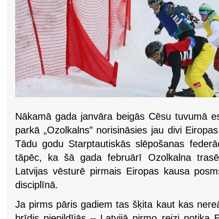
Nākamā gada janvāra beigās Cēsu tuvumā es
parkā „Ozolkalns” norisināsies jau divi Eirop
Tādu godu Starptautiskās slēpošanas federācij
tāpēc, ka šā gada februārī Ozolkalna trasē
Latvijas vēsturē pirmais Eiropas kausa posm
disciplīnā.
Ja pirms pāris gadiem tas šķita kaut kas nereā
brīdis piepildījās – Latvijā pirmo reizi notik