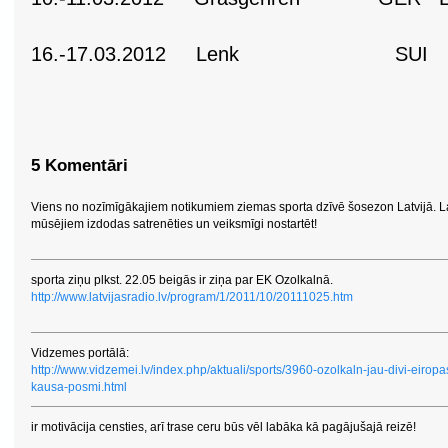
NC 1x
16.-17.03.2012 Lenk SUI E
5 Komentāri
Viens no nozīmīgākajiem notikumiem ziemas sporta dzīvē šosezon Latvijā. L
mūsējiem izdodas satrenēties un veiksmīgi nostartēt!
sporta ziņu plkst. 22.05 beigās ir ziņa par EK Ozolkalnā.
http://www.latvijasradio.lv/program/1/2011/10/20111025.htm
Vidzemes portālā:
http://www.vidzemei.lv/index.php/aktuali/sports/3960-ozolkaln-jau-divi-eiropa
kausa-posmi.html
ir motivācija censties, arī trase ceru būs vēl labāka kā pagājušajā reizē!