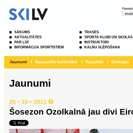
Pieteik
SĀKUMS
TRASES
AKTUALITĀTES
SPORTA KLUBI UN SKOLAS
PAR LSF
INSTRUKTORI
INFORMĀCIJA SPORTISTIEM
KALNU SLĒPOŠANA
Jaunumi
/
Sacensību kalendārs
/
Rezultāti
/
Galerijas
Jaunumi
25 • 10 • 2011
Šosezon Ozolkalnā jau divi Ei