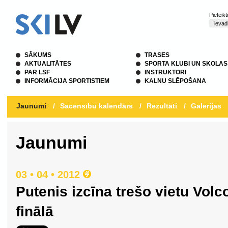
Pieteik
SĀKUMS
TRASES
AKTUALITĀTES
SPORTA KLUBI UN SKOLAS
PAR LSF
INSTRUKTORI
INFORMĀCIJA SPORTISTIEM
KALNU SLĒPOŠANA
Jaunumi
/
Sacensību kalendārs
/
Rezultāti
/
Galerijas
Jaunumi
03 • 04 • 2012
Putenis izcīna trešo vietu Vo
finālā