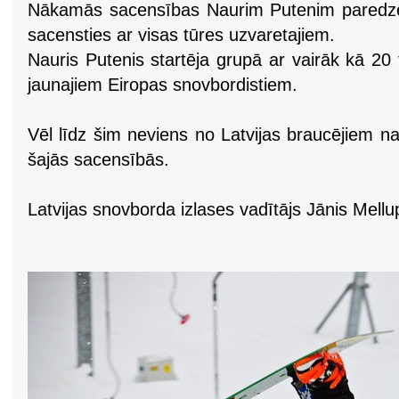
Nākamās sacensības Naurim Putenim paredzēt
sacensties ar visas tūres uzvaretajiem.
Nauris Putenis startēja grupā ar vairāk kā 20
jaunajiem Eiropas snovbordistiem.
Vēl līdz šim neviens no Latvijas braucējiem na
šajās sacensībās.
Latvijas snovborda izlases vadītājs Jānis Mellu