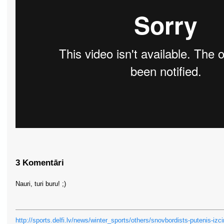
3 Komentāri
Nauri, turi buru! ;)
http://sports.delfi.lv/news/winter_sports/others/snovbordists-putenis-izci