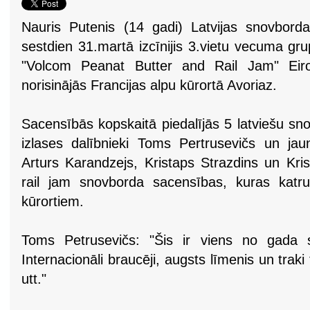
Nauris Putenis (14 gadi) Latvijas snovborda 
sestdien 31.martā izcīnijis 3.vietu vecuma gr
"Volcom Peanat Butter and Rail Jam" Eiro
norisinājās Francijas alpu kūrortā Avoriaz.
Sacensībās kopskaitā piedalījās 5 latviešu sno
izlases dalībnieki Toms Pertrusevičs un jaun
Arturs Karandzejs, Kristaps Strazdins un Kris
rail jam snovborda sacensības, kuras katr
kūrortiem.
Toms Petrusevičs: "Šis ir viens no gada 
Internacionāli braucēji, augsts līmenis un traki
utt."