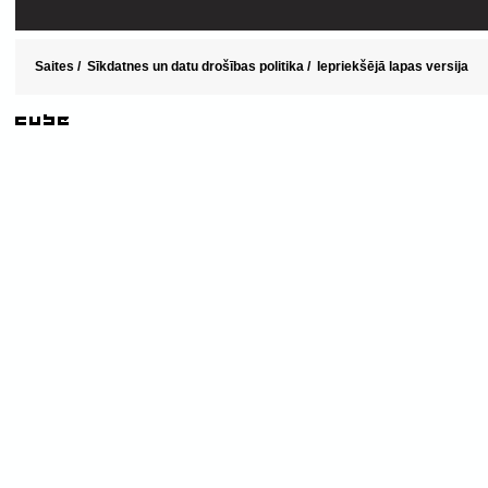
Saites
/
Sīkdatnes un datu drošības politika
/
Iepriekšējā lapas versija