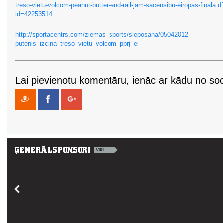
treso-vietu-volcom-peanut-butter-and-rail-jam-sacensibu-eiropas-finala.d
id=42253514
http://sportacentrs.com/ziemas_sports/sleposana/05042012-
putenis_izcina_treso_vietu_volcom_pbrj_ei
Lai pievienotu komentāru, ienāc ar kādu no soci