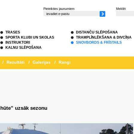
Pieteikties jaunumiem
Meklēt
TRASES
DISTANČU SLĒPOŠANA
SPORTA KLUBI UN SKOLAS
TRAMPLĪNLĒKŠANA & DIVCĪŅA
INSTRUKTORI
SNOVBORDS & FRĪSTAILS
KALNU SLĒPOŠANA
/
Rezultāti
/
Galerijas
/
Rangi
 hūte” uzsāk sezonu