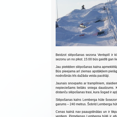
Beidzot slēpošanas sezona Ventspilī ir k
sezonu un no plkst. 15:00 būs gaidīti gan li
Jau piektdien slēpošanas kalna apmeklētāj
Būs pieejama arī ziemas apstākļiem pielāgo
nodrošinās trīs dažāda veida pacēlāji.
Jaunais snovparks ar tramplīniem, slaidie
nepieciešams lielāks sniega daudzums. 
distanču slēpošanas trasi, kura šogad ir 
Slēpošanas kalns Lemberga hūte šosezon k
garums – 240 metrus. Šobrīd Lemberga hūte
Cenas kalnā nav paaugstinātas un ir tikpa
ventiem. Pirmdienas Lemberga hūtē ir atla