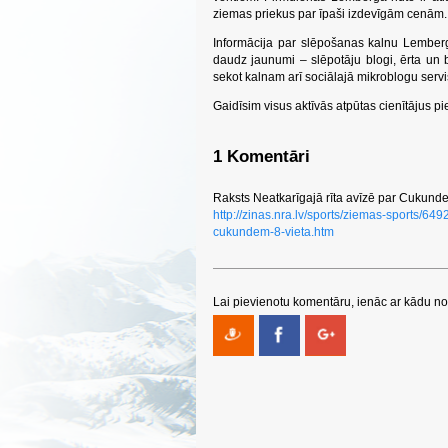
ziemas priekus par īpaši izdevīgām cenām.
Informācija par slēpošanas kalnu Lembe
daudz jaunumi – slēpotāju blogi, ērta un b
sekot kalnam arī sociālajā mikroblogu serv
Gaidīsim visus aktīvās atpūtas cienītājus p
1 Komentāri
Raksts Neatkarīgajā rīta avīzē par Cukunde
http://zinas.nra.lv/sports/ziemas-sports/6
cukundem-8-vieta.htm
Lai pievienotu komentāru, ienāc ar kādu no 