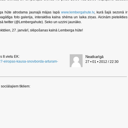
rga hūte atrodama jaunajā mājas lapā
www.lembergahute.lv
, kurā šajā sezonā ir
agātīga foto galerija, interaktīva kalna shēma un laika ziņas. Aicinām pieteikties
isā twitter (@Lembergahute). Seko un uzzini jaunāko.
iektdien, 27. janvārī, slēpošanas kalnā Lemberga hūte!
s 8.vietu EK:
Neatkarīgā
4927-eiropas-kausa-snovborda-arturam-
27 • 01 • 2012 / 22:30
sociālajiem tīkliem: