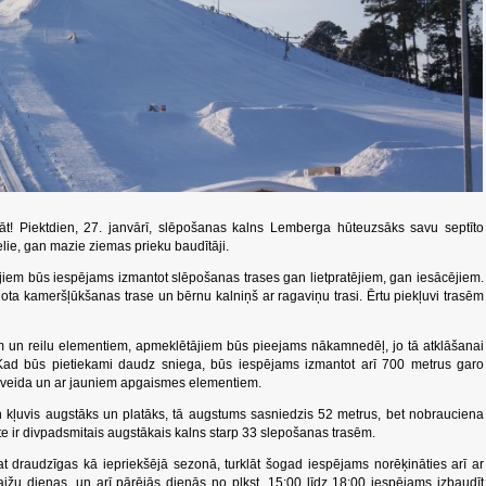
lāt! Piektdien, 27. janvārī, slēpošanas kalns Lemberga hūteuzsāks savu septīto
elie, gan mazie ziemas prieku baudītāji.
iem būs iespējams izmantot slēpošanas trases gan lietpratējiem, gan iesācējiem.
ta kameršļūkšanas trase un bērnu kalniņš ar ragaviņu trasi. Ērtu piekļuvi trasēm
m un reilu elementiem, apmeklētājiem būs pieejams nākamnedēļ, jo tā atklāšanai
Kad būs pietiekami daudz sniega, būs iespējams izmantot arī 700 metrus garo
apļveida un ar jauniem apgaismes elementiem.
ļuvis augstāks un platāks, tā augstums sasniedzis 52 metrus, bet nobrauciena
 ir divpadsmitais augstākais kalns starp 33 slepošanas trasēm.
t draudzīgas kā iepriekšējā sezonā, turklāt šogad iespējams norēķināties arī ar
ižu dienas, un arī pārējās dienās no plkst. 15:00 līdz 18:00 iespējams izbaudīt