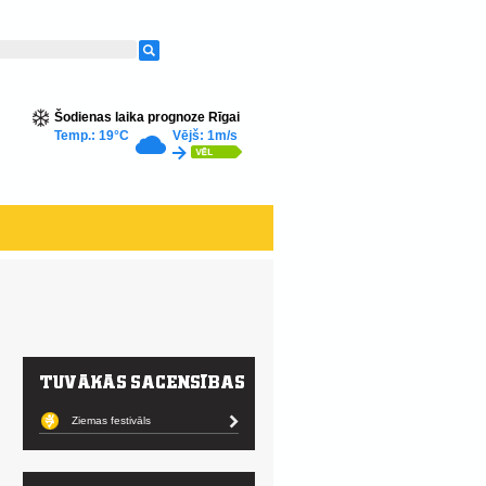
Šodienas laika prognoze Rīgai
Temp.: 19°C
Vējš: 1m/s
Ziemas festivāls