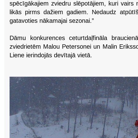
spēcīgākajiem zviedru slēpotājiem, kuri vairs
likās pirms dažiem gadiem. Nedaudz atpūtīš
gatavoties nākamajai sezonai.”
Dāmu konkurences ceturtdaļfināla braucien
zviedrietēm Malou Petersonei un Malin Erikss
Liene ierindojās devītajā vietā.