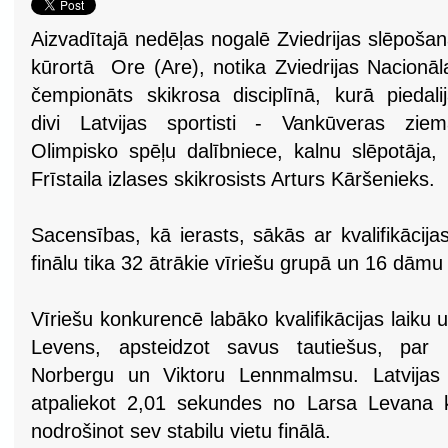
Aizvadītajā nedēļas nogalē Zviedrijas slēpoša
kūrortā Ore (Are), notika Zviedrijas Nacionāl
čempionāts skikrosa disciplīnā, kurā piedali
divi Latvijas sportisti - Vankūveras ziem
Olimpisko spēļu dalībniece, kalnu slēpotāja,
Frīstaila izlases skikrosists Arturs Kāršenieks.
Sacensības, kā ierasts, sākās ar kvalifikācij
finālu tika 32 ātrākie vīriešu grupā un 16 dāmu
Vīriešu konkurencē labāko kvalifikācijas laiku u
Levens, apsteidzot savus tautiešus, par l
Norbergu un Viktoru Lennmalmsu. Latvijas 
atpaliekot 2,01 sekundes no Larsa Levana k
nodrošinot sev stabilu vietu finālā.