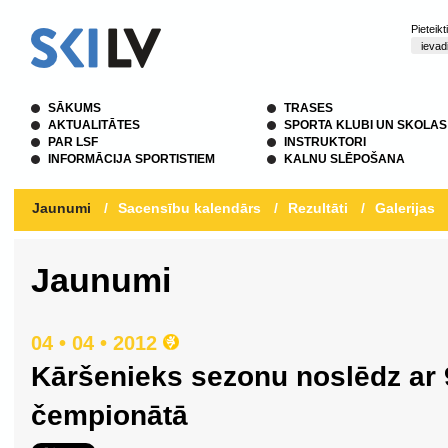
Pieteik
SĀKUMS
TRASES
AKTUALITĀTES
SPORTA KLUBI UN SKOLAS
PAR LSF
INSTRUKTORI
INFORMĀCIJA SPORTISTIEM
KALNU SLĒPOŠANA
Jaunumi
/
Sacensību kalendārs
/
Rezultāti
/
Galerijas
Jaunumi
04 • 04 • 2012
Kāršenieks sezonu noslēdz ar 9
čempionātā