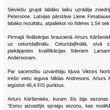
Sieviešu grupā labāko laiku uzrādija zviedri
Petersone. Latvijas pārstāve Liene Fimabauere
labāko rezultātu, atpaliekot no līderes 1,54 sek
Pirmajā finālsērijas braucienā Arturs Kāršeniek
uz ceturtdaļfinālu. Ceturtdaļfinālā, sīvā 
piekāpjoties kvalifikācijas līderiem La
Andersonam.
Par sacensību uzvarētāju kļuva Viktors Nor
trešo vietu ieguva Niklas Andresons. Arturs K
iegūstot 46,4 FIS punktus.
Arturs Kāršenieks, kuram šīs bija sezonas 
“Esmu aizvadījis spraigu sezonu, kas noslēd