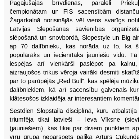
Pagājušajās brīvdienās, paralēli Prieku
čempionātam un FIS sacensībām distanču 
Žagarkalnā norisinājās vēl viens svarīgs no
Latvijas Slēpošanas savienības organizēta
slēpošanā un snovbordā, Slopestyle un Big air
ap 70 dalībnieku, kas norāda uz to, ka ši
populārāks un iecienītāks jauniešu vidū. Tā
iespējas arī vienkārši paslēpot pa kalnu,
aizraujošos trikus vēroja vairāki desmiti skatīt
par to parūpējās „Red Bull”, kas spēlēja mūziku
dalībniekiem, kā arī sacensību galvenais ku
klātesošos izklaidēja ar interesantiem koment
Sestdien Slopstaila disciplīnā, kuru atbalstīj
triumfēja tikai latvieši – Ieva Vīksne (sie
(jauniešiem), kas tikai par diviem punktiem 
vīru grupā nepārspēts palika Artūrs Cukunde