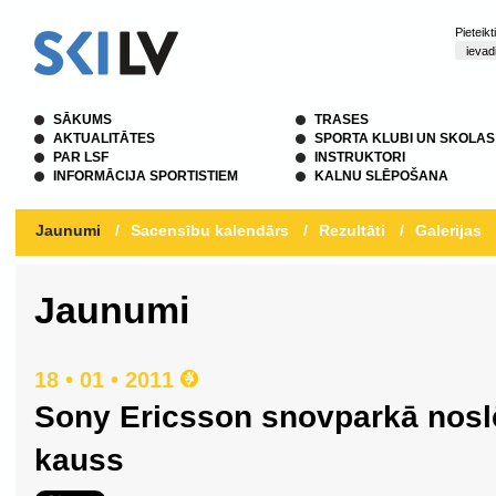
Pieteik
SĀKUMS
TRASES
AKTUALITĀTES
SPORTA KLUBI UN SKOLAS
PAR LSF
INSTRUKTORI
INFORMĀCIJA SPORTISTIEM
KALNU SLĒPOŠANA
Jaunumi
/
Sacensību kalendārs
/
Rezultāti
/
Galerijas
Jaunumi
18 • 01 • 2011
Sony Ericsson snovparkā noslē
kauss