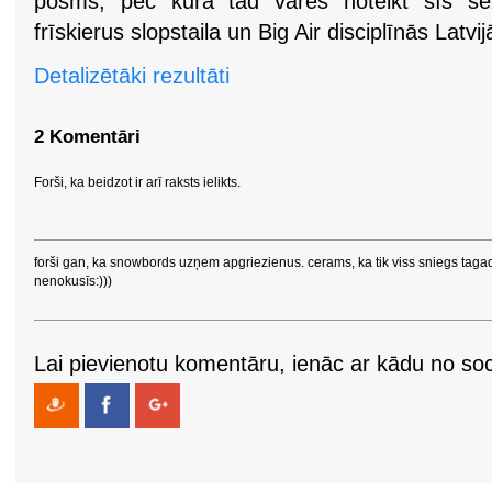
posms, pēc kura tad varēs noteikt šīs s
frīskierus slopstaila un Big Air disciplīnās Latvi
Detalizētāki rezultāti
2 Komentāri
Forši, ka beidzot ir arī raksts ielikts.
forši gan, ka snowbords uzņem apgriezienus. cerams, ka tik viss sniegs taga
nenokusīs:)))
Lai pievienotu komentāru, ienāc ar kādu no soci