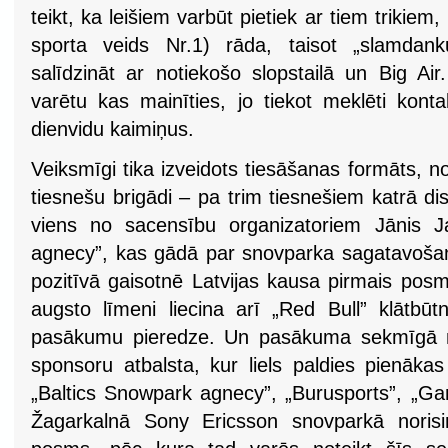
teikt, ka leišiem varbūt pietiek ar tiem trikiem,
sporta veids Nr.1) rāda, taisot „slamdank
salīdzināt ar notiekošo slopstailā un Big Ai
varētu kas mainīties, jo tiekot meklēti kontakt
dienvidu kaimiņus.
Veiksmīgi tika izveidots tiesāšanas formāts, no
tiesnešu brigādi – pa trim tiesnešiem katrā dis
viens no sacensību organizatoriem Jānis J
agnecy”, kas gādā par snovparka sagatavošan
pozitīvā gaisotnē Latvijas kausa pirmais pos
augsto līmeni liecina arī „Red Bull” klātbūtn
pasākumu pieredze. Un pasākuma sekmīgā n
sponsoru atbalsta, kur liels paldies pienāk
„Baltics Snowpark agnecy”, „Burusports”, „Ga
Žagarkalnā Sony Ericsson snovparkā norisin