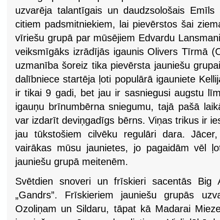
uzvarēja talantīgais un daudzsološais Emīls 
citiem padsmitniekiem, lai pievērstos šai ziem
vīriešu grupā par mūsējiem Edvardu Lansman
veiksmīgāks izrādījās igaunis Olivers Tīrmā (Ol
uzmanība šoreiz tika pievērsta jauniešu grupa
dalībniece startēja ļoti populārā igauniete Kellij
ir tikai 9 gadi, bet jau ir sasniegusi augstu lī
igauņu brīnumbērna sniegumu, tajā pašā laikā
var izdarīt deviņgadīgs bērns. Viņas trikus ir 
jau tūkstošiem cilvēku regulāri dara. Jāce
vairākas mūsu jaunietes, jo pagaidām vēl ļot
jauniešu grupā meitenēm.
Svētdien snoveri un frīskieri sacentās Big Ai
„Gandrs”. Frīskieriem jauniešu grupās uzva
Ozoliņam un Sildaru, tāpat kā Madarai Miez