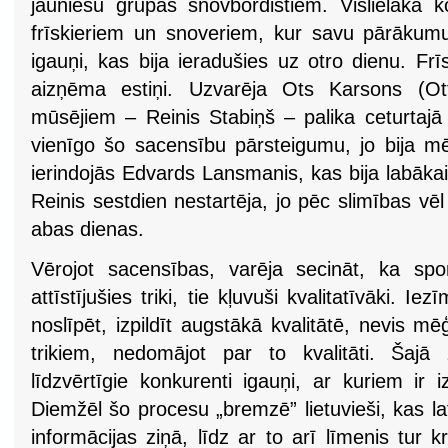
jauniešu grupās snovbordistiem. Vislielākā k
frīskieriem un snoveriem, kur savu pārākum
igauņi, kas bija ieradušies uz otro dienu. Fr
aizņēma estiņi. Uzvarēja Ots Karsons (Ot
mūsējiem – Reinis Stabiņš – palika ceturtajā 
vienīgo šo sacensību pārsteigumu, jo bija mē
ierindojās Edvards Lansmanis, kas bija labāka
Reinis sestdien nestartēja, jo pēc slimības vēl
abas dienas.
Vērojot sacensības, varēja secināt, ka spor
attīstījušies triki, tie kļuvuši kvalitatīvāki. 
noslīpēt, izpildīt augstākā kvalitātē, nevis mēģ
trikiem, nedomājot par to kvalitāti. Šajā 
līdzvērtīgie konkurenti igauņi, ar kuriem ir 
Diemžēl šo procesu „bremzē” lietuvieši, kas l
informācijas ziņā, līdz ar to arī līmenis tur