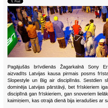
Pagājušās brīvdienās Žagarkalnā Sony Er
aizvadīts Latvijas kausa pirmais posms frīst
Slopestyle un Big air disciplīnās. Sestdien s
dominēja Latvijas pārstāvji, bet frīskieriem ig
disciplīnā gan frīskieriem, gan snoveriem lielā
kaimiņiem, kas otrajā dienā bija ieradušies ar 