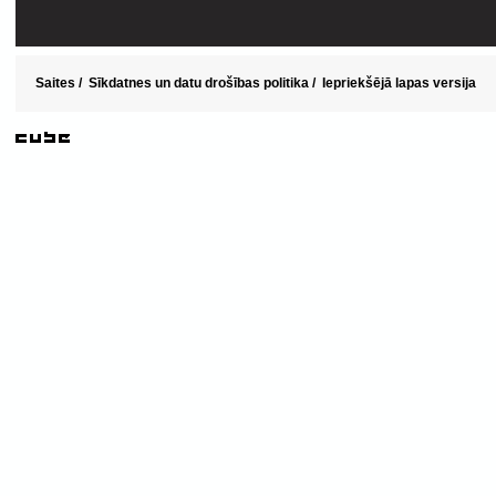
Saites
/
Sīkdatnes un datu drošības politika
/
Iepriekšējā lapas versija