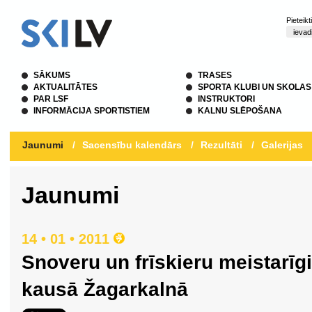
Pieteik
SĀKUMS
TRASES
AKTUALITĀTES
SPORTA KLUBI UN SKOLAS
PAR LSF
INSTRUKTORI
INFORMĀCIJA SPORTISTIEM
KALNU SLĒPOŠANA
Jaunumi
/
Sacensību kalendārs
/
Rezultāti
/
Galerijas
Jaunumi
14 • 01 • 2011
Snoveru un frīskieru meistarīgie
kausā Žagarkalnā