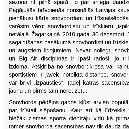
sezona rit pilnā sparā, jo par sniega daud
Pagājušās brīvdienās norisinājās Latvijas kau
pienākusi kārta snovbordam un frīstailsēpoš
varēsim vērot snovbordistu un frīskieru „izpi
netālajā Žagarkalnā 2010.gada 30.decembrī
sagaidīšanas pasākumā snovbordisti un frīskieri
un augstiem lidojumiem. Nevar noliegt, snovbor
un Big Air disciplīnās ir īpaši radoši, jo t
izdoma. Atšķirībā no snovbordkrosa vai kalnu
sportistiem ir jāveic noteikta distance, snoveri
var brīvi „izpausties”, tādēļ katrās sacensīb
jaunu un pirms tam neredzētu.
Snovbords pēdējos gados kļūst arvien populār
par frīstail slēpošanu. Kaut arī kā līdzeklis
biežāk ziemas sporta cienītāju vidū kā pirmai
tomēr snovborda sacensībās nav tik daudz dal