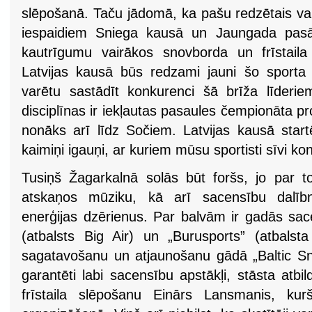
slēpošanā. Taču jādomā, ka pašu redzētais vai
iespaidiem Sniega kausā un Jaungada pasā
kautrīgumu vairākos snovborda un frīstaila
Latvijas kausā būs redzami jauni šo sporta 
varētu sastādīt konkurenci šā brīža līder
disciplīnas ir iekļautas pasaules čempionāta 
nonāks arī līdz Sočiem. Latvijas kausā start
kaimiņi igauņi, ar kuriem mūsu sportisti sīvi k
Tusiņš Žagarkalnā solās būt foršs, jo par t
atskaņos mūziku, kā arī sacensību dalībni
enerģijas dzērienus. Par balvām ir gadās sace
(atbalsts Big Air) un „Burusports” (atbalsta
sagatavošanu un atjaunošanu gādā „Baltic Sno
garantēti labi sacensību apstākļi, stāsta atb
frīstaila slēpošanu Einārs Lansmanis, kur