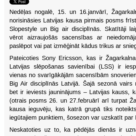
Nedēļas nogalē, 15. un 16.janvārī, Žagarka
norisināsies Latvijas kausa pirmais posms frī
Slopestyle un Big air disciplīnās. Skatītāji lai
vērot aizraujošās sacensības ar neiedomāj
paslēpot vai pat izmēģināt kādus trikus ar snie
Pateicoties Sony Ericsson, kas ir Žagarkaln
Latvijas slēpošanas savienībai (LSS) ir ies
vienas no svarīgākājām sacensībām snoveriem 
Big Air disciplīnās Latvijā. Šajā sezonā vairs
bet ir ieviests jauninājums – Latvijas kauss,
(otrais posms 26. un 27.februārī arī turpat Ža
kausa ieguvēju, kas katrā grupā tiks noteik
iegūtajiem punktiem, šosezon var uzskatīt par 
Neskatoties uz to, ka pēdējās dienās ir uznā