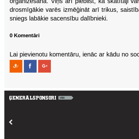
organizēšanā. Viņš arī piebilst, ka skatītāji va
drosmīgākie varēs izmēģināt arī trikus, saistīb
sniegs labākie sacensību dalībnieki.
0 Komentāri
Lai pievienotu komentāru, ienāc ar kādu no soci