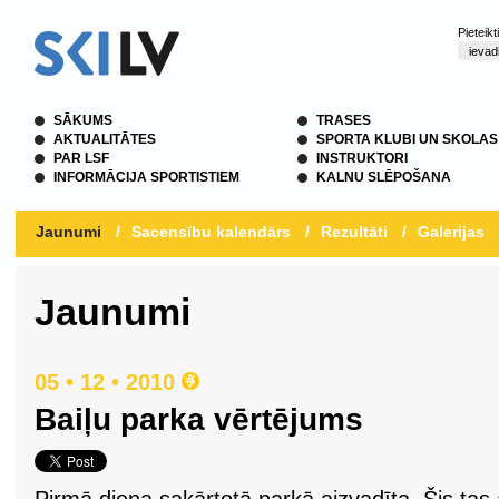
Pieteik
SĀKUMS
TRASES
AKTUALITĀTES
SPORTA KLUBI UN SKOLAS
PAR LSF
INSTRUKTORI
INFORMĀCIJA SPORTISTIEM
KALNU SLĒPOŠANA
Jaunumi
/
Sacensību kalendārs
/
Rezultāti
/
Galerijas
Jaunumi
05 • 12 • 2010
Baiļu parka vērtējums