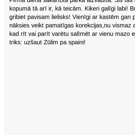
Pirmā diena sakārtotā parkā aizvadīta. Šis tas 
kopumā tā arī ir, kā teicām. Kikeri galīgi labi! 
gribiet pavisam lielisks! Vienīgi ar kastēm gan 
nāksies veikt pamatīgas korekcijas,nu vismaz 
kad rīt vai parīt varētu salīmēt ar vienu mazo ed
triks: uzšaut Zūlim pa spaini!