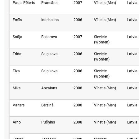
Pauls Pēteris
Prancāns
2007
Vīrietis (Men)
Latvia
Emīls
Indriksons
2006
Vīrietis (Men)
Latvia
Sofija
Fedorova
2007
Sieviete
Latvia
(Women)
Frīda
Saļņikova
2006
Sieviete
Latvia
(Women)
Elza
Saļņikova
2006
Sieviete
Latvia
(Women)
Miks
Abzalons
2008
Vīrietis (Men)
Latvia
Valters
Bērziņš
2008
Vīrietis (Men)
Latvia
Arno
Pušņins
2008
Vīrietis (Men)
Latvia