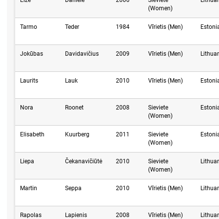
Elzė
Danielė
2006
Sieviete
Lithua
(Women)
Tarmo
Teder
1984
Vīrietis (Men)
Estoni
Jokūbas
Davidavičius
2009
Vīrietis (Men)
Lithua
Laurits
Lauk
2010
Vīrietis (Men)
Estoni
Nora
Roonet
2008
Sieviete
Estoni
(Women)
Elisabeth
Kuurberg
2011
Sieviete
Estoni
(Women)
Liepa
Čekanavičiūtė
2010
Sieviete
Lithua
(Women)
Martin
Seppa
2010
Vīrietis (Men)
Lithua
Rapolas
Lapienis
2008
Vīrietis (Men)
Lithua