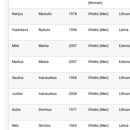
(Women)
Nerijus
Masiulis
1978
Vīrietis (Men)
Lithua
Vladislavs
Rubulis
1956
Vīrietis (Men)
Latvia
Mikk
Mesila
2007
Vīrietis (Men)
Estoni
Markus
Mesila
2007
Vīrietis (Men)
Estoni
Saulius
Ivanauskas
1966
Vīrietis (Men)
Lithua
Justas
Ivanauskas
2008
Vīrietis (Men)
Lithua
Aistis
Domkus
1971
Vīrietis (Men)
Lithua
Rets
Skrickis
1965
Vīrietis (Men)
Latvia