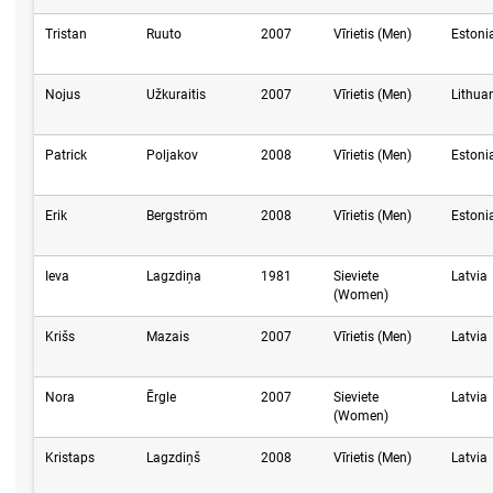
Tristan
Ruuto
2007
Vīrietis (Men)
Estoni
Nojus
Užkuraitis
2007
Vīrietis (Men)
Lithua
Patrick
Poljakov
2008
Vīrietis (Men)
Estoni
Erik
Bergström
2008
Vīrietis (Men)
Estoni
Ieva
Lagzdiņa
1981
Sieviete
Latvia
(Women)
Krišs
Mazais
2007
Vīrietis (Men)
Latvia
Nora
Ērgle
2007
Sieviete
Latvia
(Women)
Kristaps
Lagzdiņš
2008
Vīrietis (Men)
Latvia