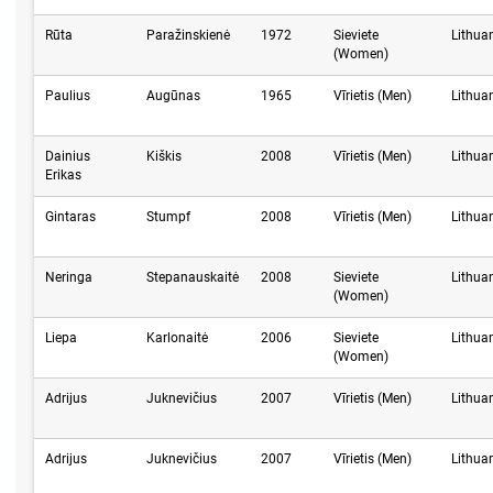
Rūta
Paražinskienė
1972
Sieviete
Lithua
(Women)
Paulius
Augūnas
1965
Vīrietis (Men)
Lithua
Dainius
Kiškis
2008
Vīrietis (Men)
Lithua
Erikas
Gintaras
Stumpf
2008
Vīrietis (Men)
Lithua
Neringa
Stepanauskaitė
2008
Sieviete
Lithua
(Women)
Liepa
Karlonaitė
2006
Sieviete
Lithua
(Women)
Adrijus
Juknevičius
2007
Vīrietis (Men)
Lithua
Adrijus
Juknevičius
2007
Vīrietis (Men)
Lithua