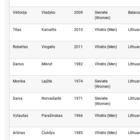
Viktorija
Vladyko
2009
Sieviete
Belaru
(Women)
Titas
Kalvaitis
2010
Vīrietis (Men)
Lithua
Robertas
Vingelis
2011
Vīrietis (Men)
Lithua
Darius
Mikrut
1982
Vīrietis (Men)
Lithua
Monika
Lajūtė
1974
Sieviete
Lithua
(Women)
Daiva
Norvaišaitė
1971
Sieviete
Lithua
(Women)
Vytautas
Paražinskas
1966
Vīrietis (Men)
Lithua
Arūnas
Čiukšys
1985
Vīrietis (Men)
Lithua