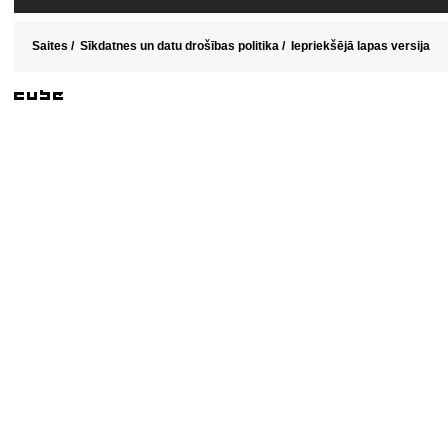
Saites
/
Sīkdatnes un datu drošības politika
/
Iepriekšējā lapas versija