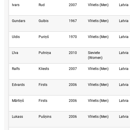
Ivars
Rud
2007
Vīrietis (Men)
Latvia
Gundars
Gulbis
1967
Vīrietis (Men)
Latvia
Uldis
Puriņš
1970
Vīrietis (Men)
Latvia
Līva
Putniņa
2010
Sieviete
Latvia
(Women)
Ralfs
Kliests
2007
Vīrietis (Men)
Latvia
Edvards
Firsts
2006
Vīrietis (Men)
Latvia
Mārtiņš
Firsts
2006
Vīrietis (Men)
Latvia
Lukass
Pušņins
2006
Vīrietis (Men)
Latvia