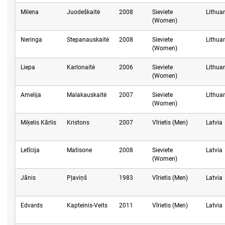
Milena
Juodeškaitė
2008
Sieviete
Lithua
(Women)
Neringa
Stepanauskaitė
2008
Sieviete
Lithua
(Women)
Liepa
Karlonaitė
2006
Sieviete
Lithua
(Women)
Amelija
Malakauskaitė
2007
Sieviete
Lithua
(Women)
Miķelis Kārlis
Kristons
2007
Vīrietis (Men)
Latvia
Letīcija
Matisone
2008
Sieviete
Latvia
(Women)
Jānis
Pļaviņš
1983
Vīrietis (Men)
Latvia
Edvards
Kapteinis-Veits
2011
Vīrietis (Men)
Latvia