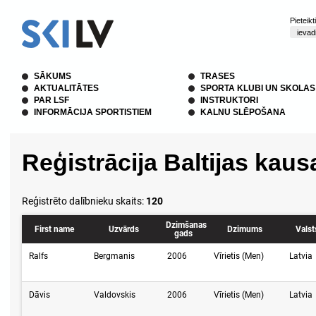
Pieteik
SĀKUMS
TRASES
AKTUALITĀTES
SPORTA KLUBI UN SKOLAS
PAR LSF
INSTRUKTORI
INFORMĀCIJA SPORTISTIEM
KALNU SLĒPOŠANA
Reģistrācija Baltijas kau
Reģistrēto dalībnieku skaits:
120
Dzimšanas
First name
Uzvārds
Dzimums
Valst
gads
Ralfs
Bergmanis
2006
Vīrietis (Men)
Latvia
Dāvis
Valdovskis
2006
Vīrietis (Men)
Latvia