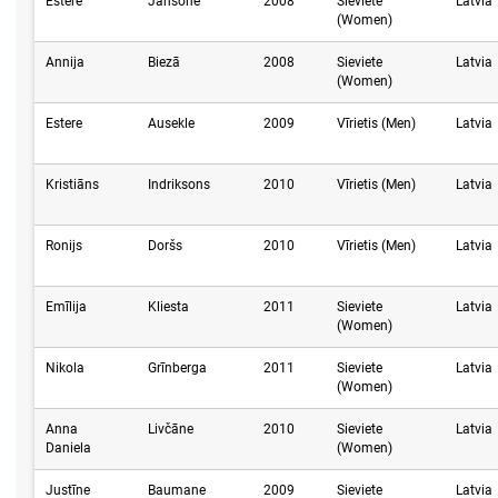
Estere
Jansone
2008
Sieviete
Latvia
(Women)
Annija
Biezā
2008
Sieviete
Latvia
(Women)
Estere
Ausekle
2009
Vīrietis (Men)
Latvia
Kristiāns
Indriksons
2010
Vīrietis (Men)
Latvia
Ronijs
Doršs
2010
Vīrietis (Men)
Latvia
Emīlija
Kliesta
2011
Sieviete
Latvia
(Women)
Nikola
Grīnberga
2011
Sieviete
Latvia
(Women)
Anna
Livčāne
2010
Sieviete
Latvia
Daniela
(Women)
Justīne
Baumane
2009
Sieviete
Latvia