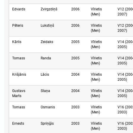
Edvards
Zvirgzdiņš
2006
Vīrietis
V12 (200
(Men)
2007)
Pēteris
Lukstiņš
2006
Vīrietis
V12 (200
(Men)
2007)
Kārlis
Zeidaks
2005
Vīrietis
V14 (200
(Men)
2005)
Tomass
Randa
2005
Vīrietis
V14 (200
(Men)
2005)
Krišjānis
Lācis
2004
Vīrietis
V14 (200
(Men)
2005)
Gustavs
Staņa
2004
Vīrietis
V14 (200
Marts
(Men)
2005)
Tomass
Osmanis
2003
Vīrietis
V16 (200
(Men)
2003)
Ernests
Spriņģis
2003
Vīrietis
V16 (200
(Men)
2003)