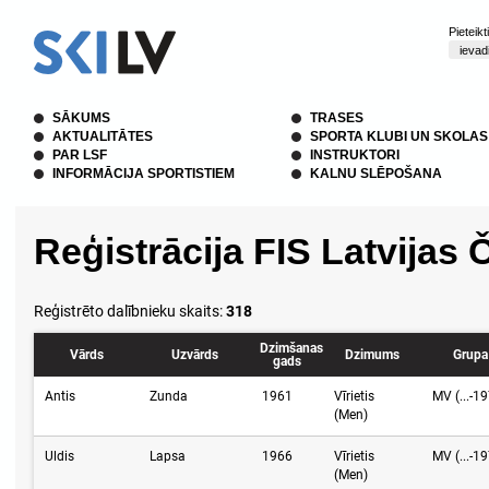
Pieteik
SĀKUMS
TRASES
AKTUALITĀTES
SPORTA KLUBI UN SKOLAS
PAR LSF
INSTRUKTORI
INFORMĀCIJA SPORTISTIEM
KALNU SLĒPOŠANA
Reģistrācija FIS Latvija
Reģistrēto dalībnieku skaits:
318
Dzimšanas
Vārds
Uzvārds
Dzimums
Grupa
gads
Antis
Zunda
1961
Vīrietis
MV (...-1
(Men)
Uldis
Lapsa
1966
Vīrietis
MV (...-1
(Men)