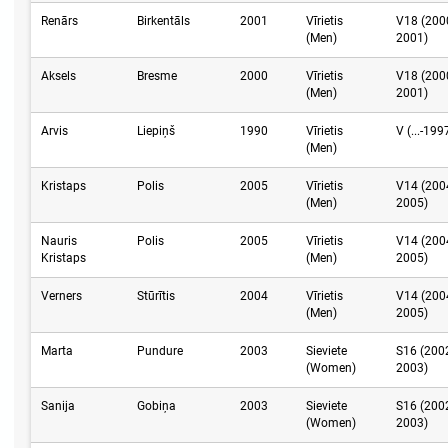
Renārs
Birkentāls
2001
Vīrietis
V18 (200
(Men)
2001)
Aksels
Bresme
2000
Vīrietis
V18 (200
(Men)
2001)
Arvis
Liepiņš
1990
Vīrietis
V (...-199
(Men)
Kristaps
Polis
2005
Vīrietis
V14 (200
(Men)
2005)
Nauris
Polis
2005
Vīrietis
V14 (200
Kristaps
(Men)
2005)
Verners
Stūrītis
2004
Vīrietis
V14 (200
(Men)
2005)
Marta
Pundure
2003
Sieviete
S16 (200
(Women)
2003)
Sanija
Gobiņa
2003
Sieviete
S16 (200
(Women)
2003)