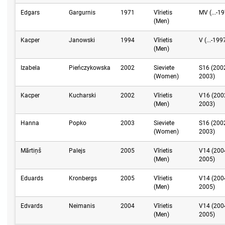
Edgars
Gargurnis
1971
Vīrietis
MV (...-1
(Men)
Kacper
Janowski
1994
Vīrietis
V (...-199
(Men)
Izabela
Pieńczykowska
2002
Sieviete
S16 (200
(Women)
2003)
Kacper
Kucharski
2002
Vīrietis
V16 (200
(Men)
2003)
Hanna
Popko
2003
Sieviete
S16 (200
(Women)
2003)
Mārtiņš
Palejs
2005
Vīrietis
V14 (200
(Men)
2005)
Eduards
Kronbergs
2005
Vīrietis
V14 (200
(Men)
2005)
Edvards
Neimanis
2004
Vīrietis
V14 (200
(Men)
2005)