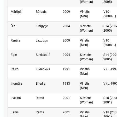
(Women)
2005)
Mārtiņš
Bārbals
2009
Vīrietis
V10
(Men)
(2008-...)
Ūla
Einigytįė
2004
Sieviete
S14 (200
(Women)
2005)
Renārs
Lazdups
2009
Vīrietis
V10
(Men)
(2008-...)
Eglė
Savickaitė
2004
Sieviete
S14 (200
(Women)
2005)
Raivo
Kivlenieks
1991
Vīrietis
V (...-199
(Men)
Ingmārs
Briedis
1983
Vīrietis
V (...-199
(Men)
Evelīna
Rama
2001
Sieviete
S18 (200
(Women)
2001)
Jānis
Rams
2001
Vīrietis
V18 (200
(Men)
2001)