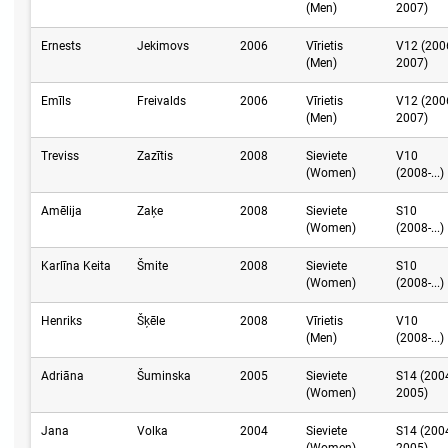
(Men)
2007)
Ernests
Jekimovs
2006
Vīrietis
V12 (200
(Men)
2007)
Emīls
Freivalds
2006
Vīrietis
V12 (200
(Men)
2007)
Treviss
Zazītis
2008
Sieviete
V10
(Women)
(2008-...)
Amēlija
Zaķe
2008
Sieviete
S10
(Women)
(2008-...)
Karlīna Keita
Šmite
2008
Sieviete
S10
(Women)
(2008-...)
Henriks
Šķēle
2008
Vīrietis
V10
(Men)
(2008-...)
Adriāna
Šuminska
2005
Sieviete
S14 (200
(Women)
2005)
Jana
Volka
2004
Sieviete
S14 (200