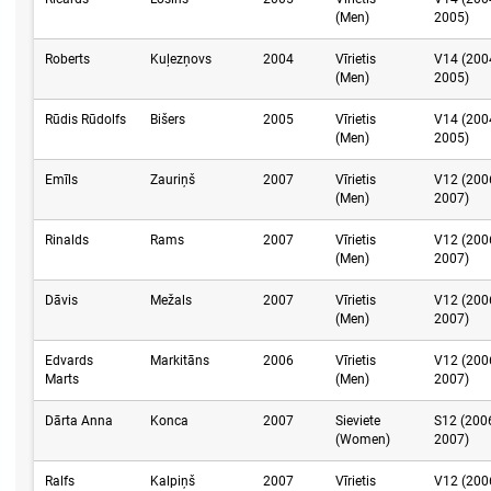
(Men)
2005)
Roberts
Kuļezņovs
2004
Vīrietis
V14 (200
(Men)
2005)
Rūdis Rūdolfs
Bišers
2005
Vīrietis
V14 (200
(Men)
2005)
Emīls
Zauriņš
2007
Vīrietis
V12 (200
(Men)
2007)
Rinalds
Rams
2007
Vīrietis
V12 (200
(Men)
2007)
Dāvis
Mežals
2007
Vīrietis
V12 (200
(Men)
2007)
Edvards
Markitāns
2006
Vīrietis
V12 (200
Marts
(Men)
2007)
Dārta Anna
Konca
2007
Sieviete
S12 (200
(Women)
2007)
Ralfs
Kalpiņš
2007
Vīrietis
V12 (200