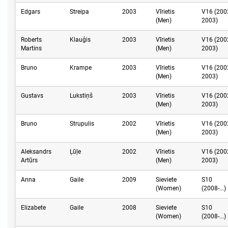
Edgars
Streipa
2003
Vīrietis
V16 (200
(Men)
2003)
Roberts
Klauģis
2003
Vīrietis
V16 (200
Martins
(Men)
2003)
Bruno
Krampe
2003
Vīrietis
V16 (200
(Men)
2003)
Gustavs
Lukstiņš
2003
Vīrietis
V16 (200
(Men)
2003)
Bruno
Strupulis
2002
Vīrietis
V16 (200
(Men)
2003)
Aleksandrs
Ļūļe
2002
Vīrietis
V16 (200
Artūrs
(Men)
2003)
Anna
Gaile
2009
Sieviete
S10
(Women)
(2008-...)
Elizabete
Gaile
2008
Sieviete
S10
(Women)
(2008-...)