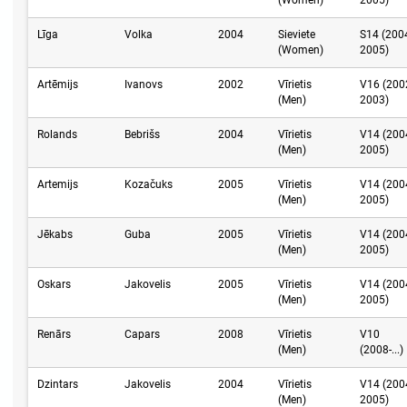
(Women)
2005)
Līga
Volka
2004
Sieviete
S14 (200
(Women)
2005)
Artēmijs
Ivanovs
2002
Vīrietis
V16 (200
(Men)
2003)
Rolands
Bebrišs
2004
Vīrietis
V14 (200
(Men)
2005)
Artemijs
Kozačuks
2005
Vīrietis
V14 (200
(Men)
2005)
Jēkabs
Guba
2005
Vīrietis
V14 (200
(Men)
2005)
Oskars
Jakovelis
2005
Vīrietis
V14 (200
(Men)
2005)
Renārs
Capars
2008
Vīrietis
V10
(Men)
(2008-...)
Dzintars
Jakovelis
2004
Vīrietis
V14 (200
(Men)
2005)