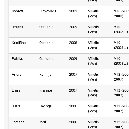
(Men)
2003)
Roberts
Rutkovskis
2002
Vīrietis
V16 (200
(Men)
2003)
Jēkabs
Osmanis
2009
Vīrietis
V10
(Men)
(2008-...)
Kristiāns
Osmanis
2008
Vīrietis
V10
(Men)
(2008-...)
Patriks
Garisons
2009
Vīrietis
V10
(Men)
(2008-...)
Artūrs
Kalniņš
2007
Vīrietis
V12 (200
(Men)
2007)
Emīls
Krampe
2007
Vīrietis
V12 (200
(Men)
2007)
Justs
Herings
2006
Vīrietis
V12 (200
(Men)
2007)
Tomass
Meri
2006
Vīrietis
V12 (200
(Men)
2007)