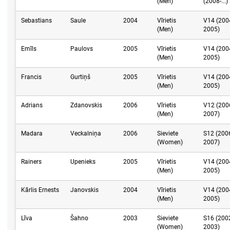
(Men)
(2008-...)
Sebastians
Saule
2004
Vīrietis
V14 (200
(Men)
2005)
Emīls
Paulovs
2005
Vīrietis
V14 (200
(Men)
2005)
Francis
Gurtiņš
2005
Vīrietis
V14 (200
(Men)
2005)
Adrians
Zdanovskis
2006
Vīrietis
V12 (200
(Men)
2007)
Madara
Veckalniņa
2006
Sieviete
S12 (200
(Women)
2007)
Rainers
Upenieks
2005
Vīrietis
V14 (200
(Men)
2005)
Kārlis Ernests
Janovskis
2004
Vīrietis
V14 (200
(Men)
2005)
Līva
Šahno
2003
Sieviete
S16 (200
(Women)
2003)