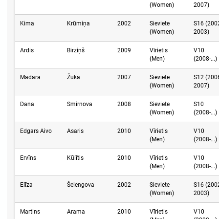
(Women)
2007)
Kima
Krūmiņa
2002
Sieviete
S16 (200
(Women)
2003)
Ardis
Birziņš
2009
Vīrietis
V10
(Men)
(2008-...)
Madara
Žuka
2007
Sieviete
S12 (200
(Women)
2007)
Dana
Smirnova
2008
Sieviete
S10
(Women)
(2008-...)
Edgars Aivo
Asaris
2010
Vīrietis
V10
(Men)
(2008-...)
Ervīns
Kūlītis
2010
Vīrietis
V10
(Men)
(2008-...)
Elīza
Šelengova
2002
Sieviete
S16 (200
(Women)
2003)
Martins
Arama
2010
Vīrietis
V10