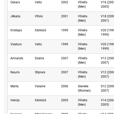
Oskars
Veits
2002
Vīrietis
V16 (200
(Men)
2003)
Jēkabs
Vītols
2001
Vīrietis
V18 (200
(Men)
2001)
Kristaps
Kārkliņš
1999
Vīrietis
V20 (199
(Men)
1999)
Viesturs
Veits
1999
Vīrietis
V20 (199
(Men)
1999)
Armands
Dzenis
2007
Vīrietis
V12 (200
(Men)
2007)
Nauris
Stiprais
2007
Vīrietis
V12 (200
(Men)
2007)
Marta
Valaine
2006
Sieviete
S12 (200
(Women)
2007)
Helvijs
Kārkliņš
2005
Vīrietis
V14 (200
(Men)
2005)