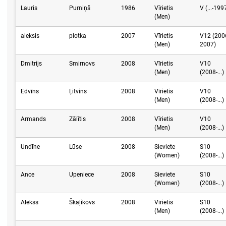
Lauris
Purniņš
1986
Vīrietis
V (...-199
(Men)
aleksis
plotka
2007
Vīrietis
V12 (200
(Men)
2007)
Dmitrijs
Smirnovs
2008
Vīrietis
V10
(Men)
(2008-...)
Edvīns
Ļitvins
2008
Vīrietis
V10
(Men)
(2008-...)
Armands
Zālītis
2008
Vīrietis
V10
(Men)
(2008-...)
Undīne
Lūse
2008
Sieviete
S10
(Women)
(2008-...)
Ance
Upeniece
2008
Sieviete
S10
(Women)
(2008-...)
Alekss
Škaļikovs
2008
Vīrietis
S10
(Men)
(2008-...)