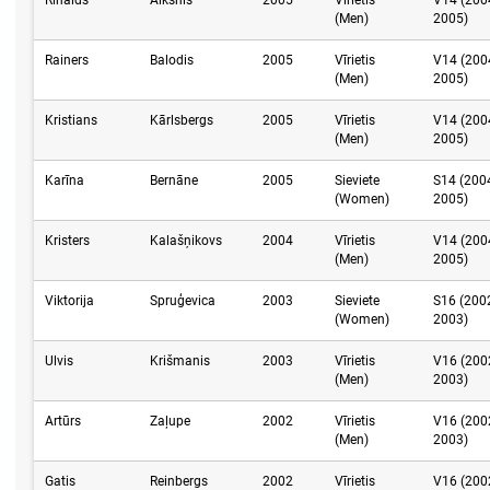
Rinalds
Alksnis
2005
Vīrietis
V14 (200
(Men)
2005)
Rainers
Balodis
2005
Vīrietis
V14 (200
(Men)
2005)
Kristians
Kārlsbergs
2005
Vīrietis
V14 (200
(Men)
2005)
Karīna
Bernāne
2005
Sieviete
S14 (200
(Women)
2005)
Kristers
Kalašņikovs
2004
Vīrietis
V14 (200
(Men)
2005)
Viktorija
Spruģevica
2003
Sieviete
S16 (200
(Women)
2003)
Ulvis
Krišmanis
2003
Vīrietis
V16 (200
(Men)
2003)
Artūrs
Zaļupe
2002
Vīrietis
V16 (200
(Men)
2003)
Gatis
Reinbergs
2002
Vīrietis
V16 (200