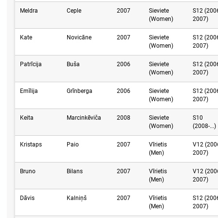
Meldra
Ceple
2007
Sieviete
S12 (200
(Women)
2007)
Kate
Novicāne
2007
Sieviete
S12 (200
(Women)
2007)
Patrīcija
Buša
2006
Sieviete
S12 (200
(Women)
2007)
Emīlija
Grīnberga
2006
Sieviete
S12 (200
(Women)
2007)
Keita
Marcinkēviča
2008
Sieviete
S10
(Women)
(2008-...)
Kristaps
Paio
2007
Vīrietis
V12 (200
(Men)
2007)
Bruno
Bilans
2007
Vīrietis
V12 (200
(Men)
2007)
Dāvis
Kalniņš
2007
Vīrietis
S12 (200
(Men)
2007)