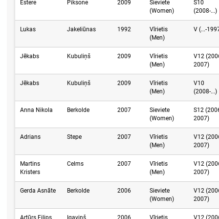
Estere
Piksone
2009
Sieviete
S10
(Women)
(2008-...)
Lukas
Jakeliūnas
1992
Vīrietis
V (...-199
(Men)
Jēkabs
Kubuliņš
2009
Vīrietis
V12 (200
(Men)
2007)
Jēkabs
Kubuliņš
2009
Vīrietis
V10
(Men)
(2008-...)
Anna Nikola
Berkolde
2007
Sieviete
S12 (200
(Women)
2007)
Adrians
Stepe
2007
Vīrietis
V12 (200
(Men)
2007)
Martins
Celms
2007
Vīrietis
V12 (200
Kristers
(Men)
2007)
Gerda Asnāte
Berkolde
2006
Sieviete
V12 (200
(Women)
2007)
Artūrs Filips
Igaviņš
2006
Vīrietis
V12 (200