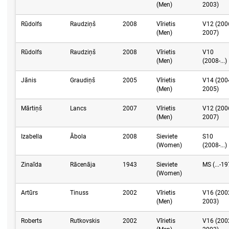
(Men)
2003)
Rūdolfs
Raudziņš
2008
Vīrietis
V12 (200
(Men)
2007)
Rūdolfs
Raudziņš
2008
Vīrietis
V10
(Men)
(2008-...)
Jānis
Graudiņš
2005
Vīrietis
V14 (200
(Men)
2005)
Mārtiņš
Lancs
2007
Vīrietis
V12 (200
(Men)
2007)
Izabella
Ābola
2008
Sieviete
S10
(Women)
(2008-...)
Zinaīda
Rācenāja
1943
Sieviete
MS (...-1
(Women)
Artūrs
Tinuss
2002
Vīrietis
V16 (200
(Men)
2003)
Roberts
Rutkovskis
2002
Vīrietis
V16 (200