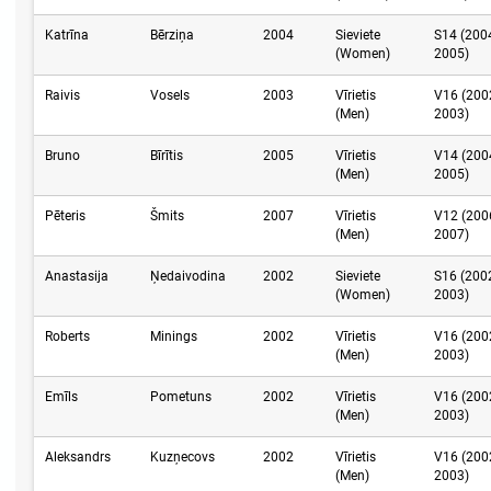
Katrīna
Bērziņa
2004
Sieviete
S14 (200
(Women)
2005)
Raivis
Vosels
2003
Vīrietis
V16 (200
(Men)
2003)
Bruno
Bīrītis
2005
Vīrietis
V14 (200
(Men)
2005)
Pēteris
Šmits
2007
Vīrietis
V12 (200
(Men)
2007)
Anastasija
Ņedaivodina
2002
Sieviete
S16 (200
(Women)
2003)
Roberts
Minings
2002
Vīrietis
V16 (200
(Men)
2003)
Emīls
Pometuns
2002
Vīrietis
V16 (200
(Men)
2003)
Aleksandrs
Kuzņecovs
2002
Vīrietis
V16 (200
(Men)
2003)