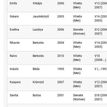
Emīls
Vilkājis
2006
Vīrietis
V12 (200
(Men)
2007)
Oskars
Jaunbērziņš
2003
Vīrietis
V16 (200
(Men)
2003)
Evelīna
Lazdiņa
2006
Sieviete
S12 (200
(Women)
2007)
Rihards
Berkolds
2004
Vīrietis
V14 (200
(Men)
2005)
Raivo
Berkolds
2010
Vīrietis
V10
(Men)
(2008-...)
Indulis
Bikše
1995
Vīrietis
V (...-199
(Men)
Kaspars
Krūmiņš
2007
Vīrietis
V12 (200
(Men)
2007)
Sanita
Buliņa
2001
Sieviete
S18 (200
(Women)
2001)