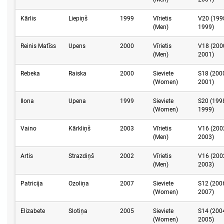
Kārlis
Liepiņš
1999
Vīrietis
V20 (199
(Men)
1999)
Reinis Matīss
Upens
2000
Vīrietis
V18 (200
(Men)
2001)
Rebeka
Raiska
2000
Sieviete
S18 (200
(Women)
2001)
Ilona
Upena
1999
Sieviete
S20 (199
(Women)
1999)
Vaino
Kārkliņš
2003
Vīrietis
V16 (200
(Men)
2003)
Artis
Strazdiņš
2002
Vīrietis
V16 (200
(Men)
2003)
Patricija
Ozoliņa
2007
Sieviete
S12 (200
(Women)
2007)
Elizabete
Slotiņa
2005
Sieviete
S14 (200
(Women)
2005)