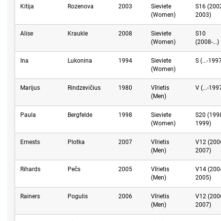
Kitija
Rozenova
2003
Sieviete
S16 (200
(Women)
2003)
Alise
Kraukle
2008
Sieviete
S10
(Women)
(2008-...)
Ina
Lukonina
1994
Sieviete
S (...-199
(Women)
Marijus
Rindzevičius
1980
Vīrietis
V (...-199
(Men)
Paula
Bergfelde
1998
Sieviete
S20 (199
(Women)
1999)
Ernests
Plotka
2007
Vīrietis
V12 (200
(Men)
2007)
Rihards
Pečs
2005
Vīrietis
V14 (200
(Men)
2005)
Rainers
Pogulis
2006
Vīrietis
V12 (200
(Men)
2007)