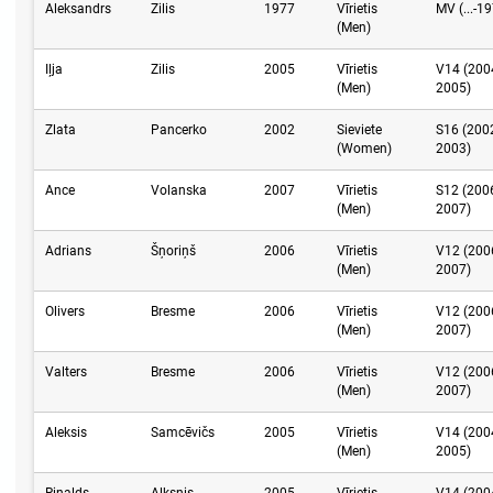
Aleksandrs
Zilis
1977
Vīrietis
MV (...-1
(Men)
Iļja
Zilis
2005
Vīrietis
V14 (200
(Men)
2005)
Zlata
Pancerko
2002
Sieviete
S16 (200
(Women)
2003)
Ance
Volanska
2007
Vīrietis
S12 (200
(Men)
2007)
Adrians
Šņoriņš
2006
Vīrietis
V12 (200
(Men)
2007)
Olivers
Bresme
2006
Vīrietis
V12 (200
(Men)
2007)
Valters
Bresme
2006
Vīrietis
V12 (200
(Men)
2007)
Aleksis
Samcēvičs
2005
Vīrietis
V14 (200
(Men)
2005)