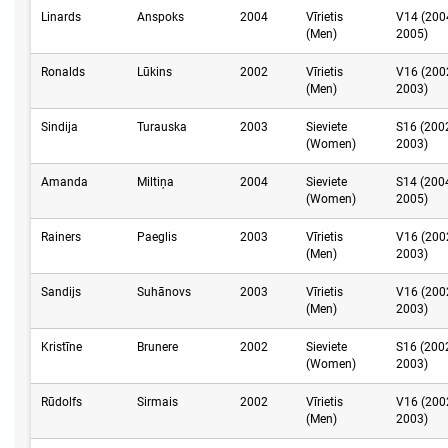
Linards
Anspoks
2004
Vīrietis
V14 (200
(Men)
2005)
Ronalds
Lūkins
2002
Vīrietis
V16 (200
(Men)
2003)
Sindija
Turauska
2003
Sieviete
S16 (200
(Women)
2003)
Amanda
Miltiņa
2004
Sieviete
S14 (200
(Women)
2005)
Rainers
Paeglis
2003
Vīrietis
V16 (200
(Men)
2003)
Sandijs
Suhānovs
2003
Vīrietis
V16 (200
(Men)
2003)
Kristīne
Brunere
2002
Sieviete
S16 (200
(Women)
2003)
Rūdolfs
Sirmais
2002
Vīrietis
V16 (200
(Men)
2003)