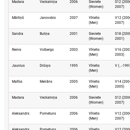
Madara
Veckalniņa
2006
Sieviete
S12 (200
(Women)
2007)
Mārtiņš
Janovskis
2007
Vīrietis
V12 (200
(Men)
2007)
Sandra
Buliņa
2001
Sieviete
S18 (200
(Women)
2001)
Reinis
Volbergs
2003
Vīrietis
V16 (200
(Men)
2003)
Jaunius
Drūsys
1995
Vīrietis
V (...-199
(Men)
Matīss
Meirāns
2005
Vīrietis
V14 (200
(Men)
2005)
Madara
Veckalniņa
2006
Sieviete
S12 (200
(Women)
2007)
Aleksandrs
Pometuns
2006
Vīrietis
V12 (200
(Men)
2007)
Aleksandrs
Pometuns
2006
Vīrietis
V12 (200