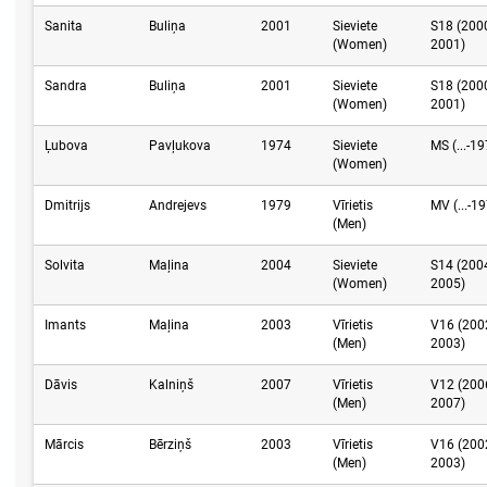
Sanita
Buliņa
2001
Sieviete
S18 (200
(Women)
2001)
Sandra
Buliņa
2001
Sieviete
S18 (200
(Women)
2001)
Ļubova
Pavļukova
1974
Sieviete
MS (...-1
(Women)
Dmitrijs
Andrejevs
1979
Vīrietis
MV (...-1
(Men)
Solvita
Maļina
2004
Sieviete
S14 (200
(Women)
2005)
Imants
Maļina
2003
Vīrietis
V16 (200
(Men)
2003)
Dāvis
Kalniņš
2007
Vīrietis
V12 (200
(Men)
2007)
Mārcis
Bērziņš
2003
Vīrietis
V16 (200
(Men)
2003)