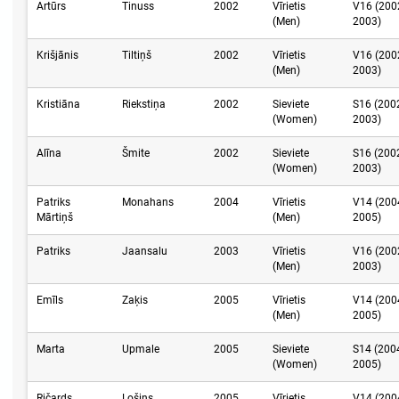
Artūrs
Tinuss
2002
Vīrietis
V16 (200
(Men)
2003)
Krišjānis
Tiltiņš
2002
Vīrietis
V16 (200
(Men)
2003)
Kristiāna
Riekstiņa
2002
Sieviete
S16 (200
(Women)
2003)
Alīna
Šmite
2002
Sieviete
S16 (200
(Women)
2003)
Patriks
Monahans
2004
Vīrietis
V14 (200
Mārtiņš
(Men)
2005)
Patriks
Jaansalu
2003
Vīrietis
V16 (200
(Men)
2003)
Emīls
Zaķis
2005
Vīrietis
V14 (200
(Men)
2005)
Marta
Upmale
2005
Sieviete
S14 (200
(Women)
2005)
Ričards
Lošins
2005
Vīrietis
V14 (200