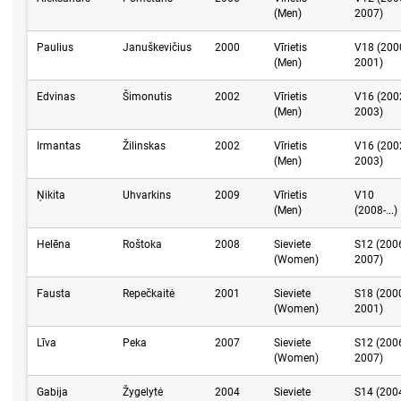
(Men)
2007)
Paulius
Januškevičius
2000
Vīrietis
V18 (200
(Men)
2001)
Edvinas
Šimonutis
2002
Vīrietis
V16 (200
(Men)
2003)
Irmantas
Žilinskas
2002
Vīrietis
V16 (200
(Men)
2003)
Ņikita
Uhvarkins
2009
Vīrietis
V10
(Men)
(2008-...)
Helēna
Roštoka
2008
Sieviete
S12 (200
(Women)
2007)
Fausta
Repečkaitė
2001
Sieviete
S18 (200
(Women)
2001)
Līva
Peka
2007
Sieviete
S12 (200
(Women)
2007)
Gabija
Žygelytė
2004
Sieviete
S14 (200