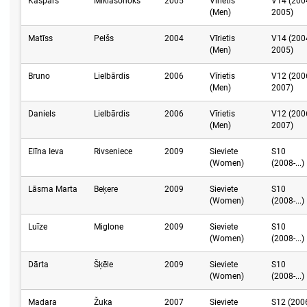
Kaspars
Miklašonoks
2005
Vīrietis
V14 (200
(Men)
2005)
Matīss
Pelšs
2004
Vīrietis
V14 (200
(Men)
2005)
Bruno
Lielbārdis
2006
Vīrietis
V12 (200
(Men)
2007)
Daniels
Lielbārdis
2006
Vīrietis
V12 (200
(Men)
2007)
Elīna Ieva
Rivseniece
2009
Sieviete
S10
(Women)
(2008-...)
Lāsma Marta
Beķere
2009
Sieviete
S10
(Women)
(2008-...)
Luīze
Miglone
2009
Sieviete
S10
(Women)
(2008-...)
Dārta
Šķēle
2009
Sieviete
S10
(Women)
(2008-...)
Madara
Žuka
2007
Sieviete
S12 (200