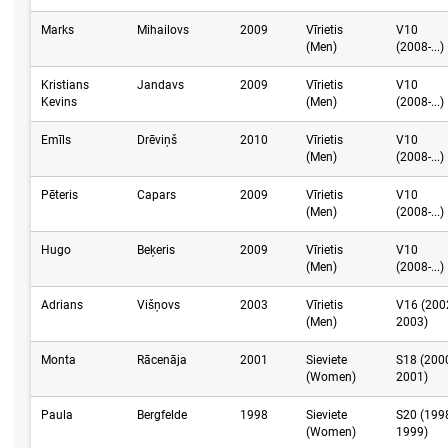
Marks
Mihailovs
2009
Vīrietis
V10
(Men)
(2008-...)
Kristians
Jandavs
2009
Vīrietis
V10
Kevins
(Men)
(2008-...)
Emīls
Drēviņš
2010
Vīrietis
V10
(Men)
(2008-...)
Pēteris
Capars
2009
Vīrietis
V10
(Men)
(2008-...)
Hugo
Beķeris
2009
Vīrietis
V10
(Men)
(2008-...)
Adrians
Višņovs
2003
Vīrietis
V16 (200
(Men)
2003)
Monta
Rācenāja
2001
Sieviete
S18 (200
(Women)
2001)
Paula
Bergfelde
1998
Sieviete
S20 (199
(Women)
1999)