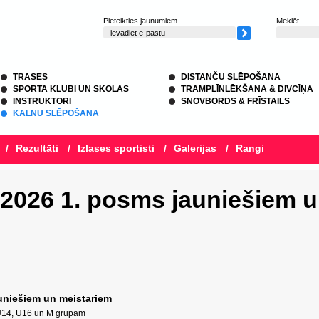
Pieteikties jaunumiem
Meklēt
TRASES
DISTANČU SLĒPOŠANA
SPORTA KLUBI UN SKOLAS
TRAMPLĪNLĒKŠANA & DIVCĪŅA
INSTRUKTORI
SNOVBORDS & FRĪSTAILS
KALNU SLĒPOŠANA
/
Rezultāti
/
Izlases sportisti
/
Galerijas
/
Rangi
 2026 1. posms jauniešiem 
auniešiem un meistariem
 U14, U16 un M grupām