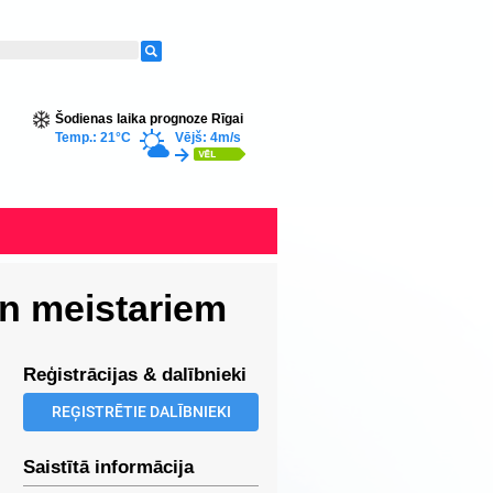
Šodienas laika prognoze Rīgai
Temp.: 21°C
Vējš: 4m/s
un meistariem
Reģistrācijas & dalībnieki
REĢISTRĒTIE DALĪBNIEKI
Saistītā informācija