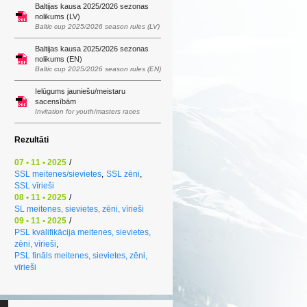
Baltijas kausa 2025/2026 sezonas
nolikums (LV)
Baltic cup 2025/2026 season rules (LV)
Baltijas kausa 2025/2026 sezonas
nolikums (EN)
Baltic cup 2025/2026 season rules (EN)
Ielūgums jauniešu/meistaru
sacensībām
Invitation for youth/masters races
Rezultāti
07 • 11 • 2025
/
SSL meitenes/sievietes
,
SSL zēni
,
SSL vīrieši
08 • 11 • 2025
/
SL meitenes, sievietes, zēni, vīrieši
09 • 11 • 2025
/
PSL kvalifikācija meitenes, sievietes,
zēni, vīrieši
,
PSL fināls meitenes, sievietes, zēni,
vīrieši