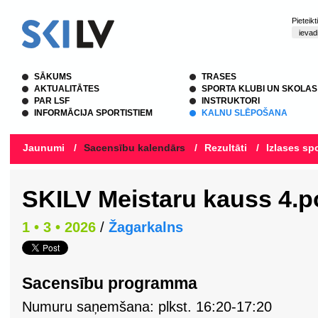
Pieteik
SĀKUMS
TRASES
AKTUALITĀTES
SPORTA KLUBI UN SKOLAS
PAR LSF
INSTRUKTORI
INFORMĀCIJA SPORTISTIEM
KALNU SLĒPOŠANA
Jaunumi
/
Sacensību kalendārs
/
Rezultāti
/
Izlases spo
SKILV Meistaru kauss 4.
1 • 3 • 2026
/
Žagarkalns
Sacensību programma
Numuru saņemšana: plkst. 16:20-17:20