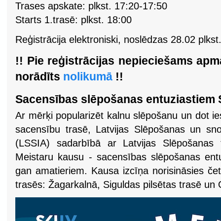
Trases apskate: plkst. 17:20-17:50
Starts 1.trasē: plkst. 18:00
Reģistrācija elektroniski, noslēdzas 28.02 plkst
!! Pie reģistrācijas nepieciešams ap
norādīts
nolikumā
!!
Sacensības slēpošanas entuziastiem 
Ar mērķi popularizēt kalnu slēpošanu un dot i
sacensību trasē, Latvijas Slēpošanas un snov
(LSSIA) sadarbībā ar Latvijas Slēpošanas 
Meistaru kausu - sacensības slēpošanas entuz
gan amatieriem. Kausa izcīņa norisināsies če
trasēs: Žagarkalnā, Siguldas pilsētas trasē un 